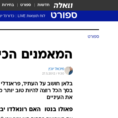
חדשות
ספורט
בחירות
ספורט
לוח תוצאות LIVE
כדורגל יש
ליגת העל Winner
סטט' ליגת
גביע המדי
גביע הטוט
שגרירים
נבחרות י
ליגה לאומ
ליגה א'
ספורט
המאמנים הכי 