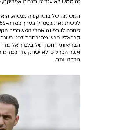
הוא אמר בקצרה: "תשאלו את קרלוש 
יש שיגידו כי בנטו מונה לתפקיד בעי
שיתפו פעולה על הדשא בעונתו היחיד
אך צריך להדגיש שגם קיירוש קיבל א
כעוזרו של אלכס פרגוסון באולד טר
התרחשה כאשר רוד ואן ניסטלרוי שלח
זה ממש לא עזר לו בדרום אפריקה, 
המשימה של בנטו קשה מנשוא. הוא צר
מחכה לו בפינה אחרי המשברים הקשי
קרבאליו פרש מהנבחרת לפני כשנה 
הבריאותי הנוכחי של בלם ריאל מדריד
אשר הכריז כי לא ישחק עוד במדים ה
הרבה יותר.