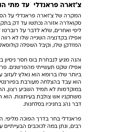
/
לצאת מהצל של הידינק. דיק אדבוקאט
רוי
צ'זארה פראנדלי  עד מתי הו
המקרה של צ'זארה פראנדלי על הספ
סקואדרה אזורה נכתשו עד דק בתקשור
ליפי ואחרים, שלא לדבר על רוברטו 
אפילו בקדנציה השנייה שלו לא רווה
המזדקן שלו, וקיבל השפלה קולוסאלי
והנה מגיע לנבחרת בוס חסר ניסיון 