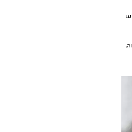
רוגבי וקריקט
גולף
יים
ביליארד
תקצירים
דית,
דריך
כל
גם
ה,