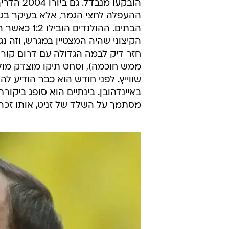
בציפיות, ייתכן מאוד כי בפתיחת ש
עם הצגה אלוהית של אנדריי ארשבין,
השחזור יפנה את כל הזרקורים לעברו
בטורניר גדול. עד עתה הוא סבל בעי
ההולנדים יכולת טובה, אך נכנעו לבר
הובקעו מ
ההעפלה לחצי הגמר, אלא בעיקר בגל
הבתים. ההו
חזר דיק לבמה הגדולה עם דרום קוריאה
ממש חוכמה), וסחט תיקו מוצדק מול
שווייץ. לפני חודש הוא כבר הודיע ל
באיינדהובן. בינתיים הוא סופג ביק
מסתמך על השלד של זניט, אותו זכה באליפות ב-2007 ובג