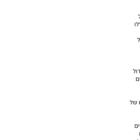
לו
ל
הגדול