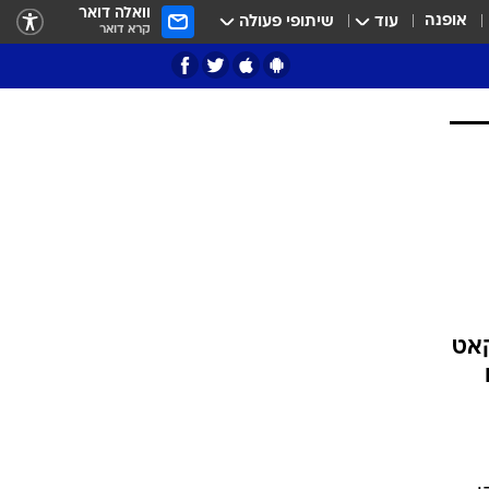
וואלה דואר
אופנה
עוד
שיתופי פעולה
קרא דואר
ציון 3
דאבל דריבל
י