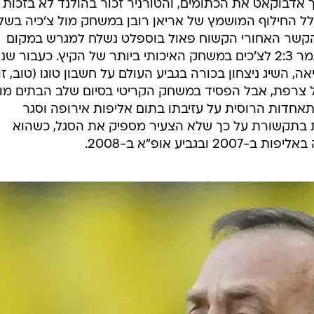
לב הנוק אאוט תחכה לאדבוקאט הנבחרת הכתומה ממולדתו,
בדיוק כמו אצל הידינק ביורו 2008. את הניצחון הה
 יזכרו ברוסיה לנצח כאחד המשחקים הטובים בתולדותיה.
 של אדבוקאט, עבורו זו הזדמנות אחרונה להותיר רושם אמ
קר מחוסר מזל.
האיש שצמח כעוזרו של רינוס מיכלס, קיבל לידיו את הנבחרת לקראת מונדיאל 94, בו הציגו
זיל ברבע הגמר וטענו כי שני השערים הראשונים של סלסאו
נבדל. גם ביורו 2004 הדריך אדבוקאט את הכתומים, והטורניר זכור בהולנד לא בזכות
ל החילוף המושמץ של אריאן רובן במשחק מול צ'כיה בשל
לנדים הובילו 1:2 כאשר הקשר האחורי הקשוח פאול בוספלט נשלח למגרש במקום
הקיצוני שהיה המצטיין במגרש, וזה נגמר 2:3 לצ'כים במשחק האיכותי ביותר של הקיץ. כעבור 
, השיג ניצחון בכורה בגביע העולם על חשבון טוגו (טוב, זו
 צרפת, אבל הפסיד במשחק הקריטי בסיום שלב הבתים מו
התאחדות הרוסית על עזיבתו בתום אליפות אירופה וסגר
ורת בתקשורת על כך שלא הצעיר מספיק את הסגל, כשהוא
ביע אופ"א ב-2008.