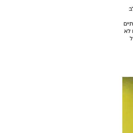
וא על החבורה של מרקו ואן באסטן, 1:3 בהארכה
יתי
ב
שנתיים
 לא
ל