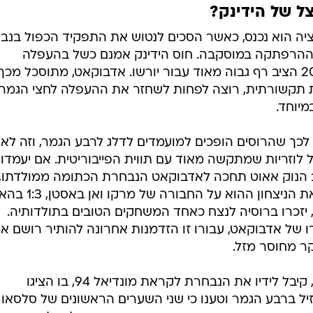
/
ם רונאלדו יתחשב בפאולו בנטו?
AP, Armndo Franca
צל של הידינק?
אציה הוא נכנס, כאשר הסכים לנטוש את התפקיד הכפול בנב
ההרפתקה במוסקבה. חוס הידינק אמנם כשל בהעפלה
למונדיאל, אבל ההישג שלו ביורו 2008 הציב רף גבוה מאוד עבור יורשו. אדבוקאט, מתוסכל מכך
 תקשורתית, רוצה לפחות לשחזר את ההעפלה לחצי הגמר
מיוחד.
כך שהרוסים הופכים למועמדים לדלג לרבע הגמר, וזה לא
 לוזריות שמתקשה מאוד עם תווית הפייבוריטית. אם יעמדו