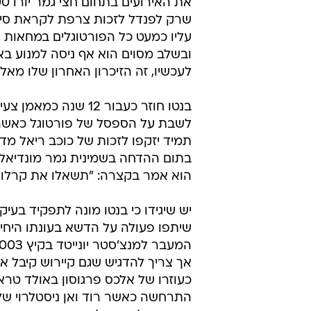
מיכאל יוכין
27.5.2012 / 9:30
בלאן חושב על העתיד, פראנדלי 
בסך הכל רוצה להיות טוב יותר מ
את העיניים
פאולו בנטו  האם רונאלדו יבג
שרק לפנדל לזכות צרפת לקראת סיום
עליו כמעט כל הפורטוגלים במחאות א
ובשלב מסוים הוא אף ניסה למנוע באופ
לעכשיו, זה הזיכרון האחרון שלו מאלי
בנטו חוזר כעבור 12 
לשבת על הספסל של פורטוגל כאשר 
תמיד יזקפו לזכות של כוכב ריאל מד