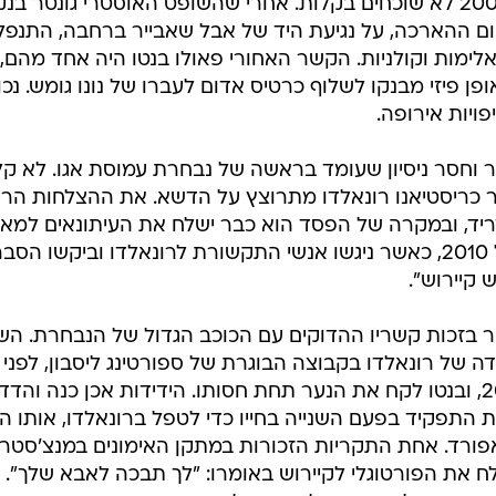
ענפים נוספים
לוח שידורים
החידה של ספור
נהנה מאידיליה שאיש לא חווה לפניו בתפקיד, אדבו
ארכיון מדורים
הידינק וטרפאטוני בקרב מול הרגש. אל תורידו מהם
כתבו לנו
וד בו?
את האירועים בתחום חצי גמר יורו 2000 לא שוכחים בקלות. אחרי שהשופט האוסטרי גונטר בנ
 ההארכה, על נגיעת היד של אבל שאבייר ברחבה, התנפל
לימות וקולניות. הקשר האחורי פאולו בנטו היה אחד מהם,
ן פיזי מבנקו לשלוף כרטיס אדום לעברו של נונו גומש. נכון
פויות אירופה.
שנה כמאמן צעיר וחסר ניסיון שעומד בראשה של נבחרת עמוסת אגו. לא קל
כריסטיאנו רונאלדו מתרוצץ על הדשא. את ההצלחות הרי
ריד, ובמקרה של הפסד הוא כבר ישלח את העיתונאים למאמ
בתום ההדחה בשמינית גמר מונדיאל 2010, כאשר ניגשו אנשי התקשורת לרונאלדו וביקשו הס