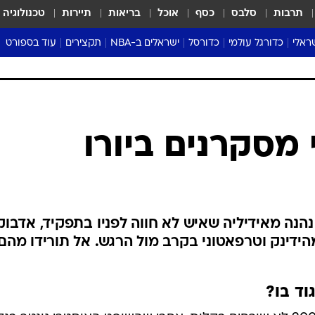
תרבות
סלבס
כסף
אוכל
בריאות
תיירות
טכנולוגיה
ראלי
כדורגל עולמי
כדורסל
ישראלים ב-NBA
תקצירים
עוד בספורט
ליגה אנגלית
ליגת העל
דני אבדיה
מונדיאל 2026
 העל
ליגה ספרדית
דאבל דריבל
NBA
נה
ליגה איטלקית
יורוליג וכדורסל אירופי
טבלאות
ו
ליגה גרמנית
ליגה לאומית
פודקאסטים
ליגה צרפתית
נבחרות ישראל בכדורסל
מסכמים מחזור
שראל
ליגת האלופות
כדורסל נשים
אבא של שבת
ית
הליגה האירופית
מעל הטבעת
דרום אמריקה
סערה בממלכה
טניס
טראש טוק
ספורט אמריקא
מסקרנים ביורו
פוקר