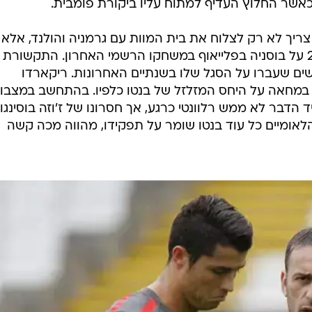
קיירוש".
קר בזכות קשריו ההדוקים עם הכוכב הגדול של הנבחרת. השנ
ה של רונאלדו בקבוצה הבוגרת של ספורטינג ליסבון, לפני
המעבר למנצ'סטר יונייטד בקיץ 2003, ובנטו לקח את הנער תחת חסותו. הידידות אכן כנה והד
ת התפקיד בפעם השנייה בחייו כדי לטפל ברונאלדו, אותו ה
אפורד. אחת התקריות הזכורות במתקן האימונים במנצ'סטר
 את הפורטוגלי לקיירוש באומרו: "לך תבכה לאבא שלך". 
כאשר החלוץ העדיף למתוח עליו ביקורת פומבית.
יך לא רק לצלוח את בית המוות עם גרמניה והולנד, אלא 
לעשות זאת בסטייל, בערך כמו ה-2:6 על בוסניה בפלייאוף במשחקו הרשמי האחרון. התקשורת
ם שעברו על הסגל שלו בשנתיים האחרונות. ריקארדו
במחאה על היחס המזלזל של בנטו כלפיו. בהתחשב במצבו
 הדבר לא ממש רלוונטי כרגע, אך חסרונו של ז'וזה בוסינגוו
לאומיים כל עוד בנטו שומר על תפקידו, מהווה מכה קשה