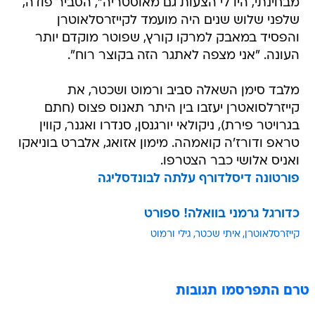
מבחינתי, היו לי הצעות גם מאוסטריה", הסביר פודה,
שלפני שלוש שנים היה מועמד לקייזרסלאוטרן
והפסיד במאבק למרקו קורץ, שפוטר מוקדם יותר
העונה. "אני מצפה לאתגר הזה בקוצר רוח".
מלבד סימן השאלה סביב ורמוט ושכטר, את
קייזרלסואטרן יעזבו בין היתר תאנוס פצוס (חתם
בגרויטר פירת), ניקולאי יורגנסן, סנדרו ואגנר, קווין
טראפ ודורז'ה קואמהה. מימון אזואג, אלברט בוניאקו
ואניס אלושי כבר הצטרפו.
פורטונה דיסלדורף עלתה לבונדסליגה
כדורגל גרמני בוואלה! ספורט
קייזרסלאוטרן
איתי שכטר
גילי ורמוט
טרם התפרסמו תגובות