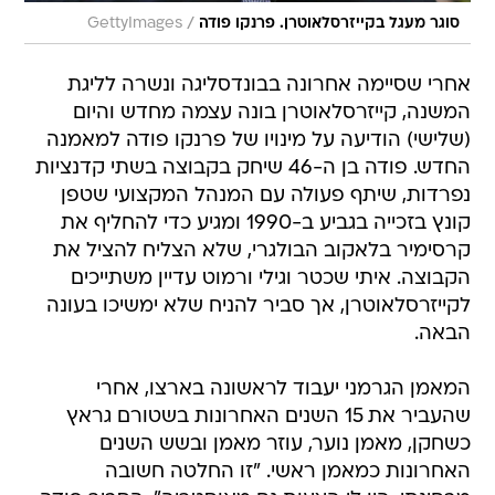
/
סוגר מעגל בקייזרסלאוטרן. פרנקו פודה
GettyImages
אחרי שסיימה אחרונה בבונדסליגה ונשרה לליגת
המשנה, קייזרסלאוטרן בונה עצמה מחדש והיום
(שלישי) הודיעה על מינויו של פרנקו פודה למאמנה
החדש. פודה בן ה-46 שיחק בקבוצה בשתי קדנציות
נפרדות, שיתף פעולה עם המנהל המקצועי שטפן
קונץ בזכייה בגביע ב-1990 ומגיע כדי להחליף את
קרסימיר בלאקוב הבולגרי, שלא הצליח להציל את
הקבוצה. איתי שכטר וגילי ורמוט עדיין משתייכים
לקייזרסלאוטרן, אך סביר להניח שלא ימשיכו בעונה
הבאה.
המאמן הגרמני יעבוד לראשונה בארצו, אחרי
שהעביר את 15 השנים האחרונות בשטורם גראץ
כשחקן, מאמן נוער, עוזר מאמן ובשש השנים
האחרונות כמאמן ראשי. "זו החלטה חשובה