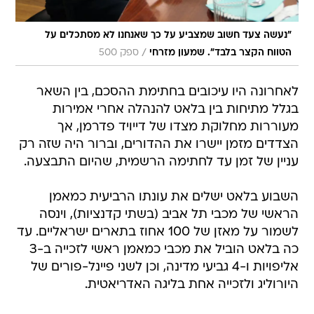
"נעשה צעד חשוב שמצביע על כך שאנחנו לא מסתכלים על
/
הטווח הקצר בלבד". שמעון מזרחי
ספק 500
לאחרונה היו עיכובים בחתימת ההסכם, בין השאר
בגלל מתיחות בין בלאט להנהלה אחרי אמירות
מעוררות מחלוקת מצדו של דייויד פדרמן, אך
הצדדים מזמן יישרו את ההדורים, וברור היה שזה רק
עניין של זמן עד לחתימה הרשמית, שהיום התבצעה.
השבוע בלאט ישלים את עונתו הרביעית כמאמן
הראשי של מכבי תל אביב (בשתי קדנציות), וינסה
לשמור על מאזן של 100 אחוז בתארים ישראליים. עד
כה בלאט הוביל את מכבי כמאמן ראשי לזכייה ב-3
אליפויות ו-4 גביעי מדינה, וכן לשני פיינל-פורים של
היורוליג ולזכייה אחת בליגה האדריאטית.