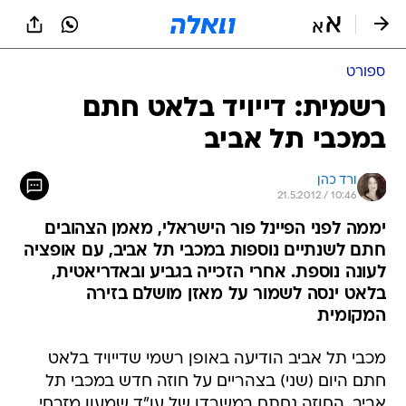
ספורט
רשמית: דייויד בלאט חתם
במכבי תל אביב
ורד כהן
21.5.2012 / 10:46
יממה לפני הפיינל פור הישראלי, מאמן הצהובים
חתם לשנתיים נוספות במכבי תל אביב, עם אופציה
לעונה נוספת. אחרי הזכייה בגביע ובאדריאטית,
בלאט ינסה לשמור על מאזן מושלם בזירה
המקומית
מכבי תל אביב הודיעה באופן רשמי שדייויד בלאט
חתם היום (שני) בצהריים על חוזה חדש במכבי תל
אביב. החוזה נחתם במשרדו של עו"ד שמעון מזרחי,