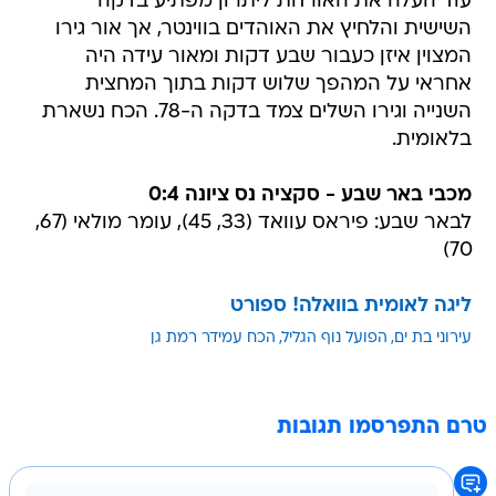
עוד העלה את האורחת ליתרון מפתיע בדקה
השישית והלחיץ את האוהדים בווינטר, אך אור גירו
המצוין איזן כעבור שבע דקות ומאור עידה היה
אחראי על המהפך שלוש דקות בתוך המחצית
השנייה וגירו השלים צמד בדקה ה-78. הכח נשארת
בלאומית.
מכבי באר שבע - סקציה נס ציונה 0:4
לבאר שבע: פיראס עוואד (33, 45), עומר מולאי (67,
70)
ליגה לאומית בוואלה! ספורט
עירוני בת ים
הפועל נוף הגליל
הכח עמידר רמת גן
טרם התפרסמו תגובות