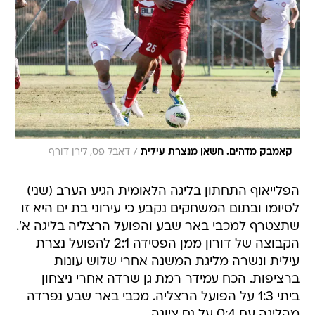
/
קאמבק מדהים. חשאן מנצרת עילית
דאבל פס, לירן דורף
הפלייאוף התחתון בליגה הלאומית הגיע הערב (שני)
לסיומו ובתום המשחקים נקבע כי עירוני בת ים היא זו
שתצטרף למכבי באר שבע והפועל הרצליה בליגה א'.
הקבוצה של דורון ממן הפסידה 2:1 להפועל נצרת
עילית ונשרה מליגת המשנה אחרי שלוש עונות
ברציפות. הכח עמידר רמת גן שרדה אחרי ניצחון
ביתי 1:3 על הפועל הרצליה. מכבי באר שבע נפרדה
מהליגה עם 0:4 על נס ציונה.