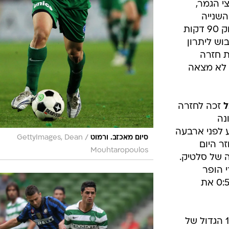
י הגמר,
שנייה
בהולנד בעונה הבאה. גילי ורמוט שיחק 90 דקות
וש ליתרון
רחת חזרה
אבל לא מצאה
ל
זכה לחזרה
נה
 לפני ארבעה
/
סיום מאכזב. ורמוט
GettyImages, Dean
ר היום
Mouhtaropoulos
 של סלטיק.
ת גארי הופר
מפציץ חמישייה ואת סלטיק מנצחת 0:5 את
* ביברס נאתכו שיחק 90 דקות ב-1:3 הגדול של