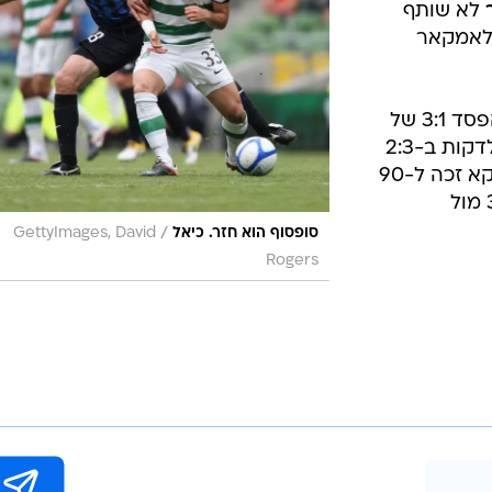
לא שותף
 וולגה 4:1 בחוץ לאמקאר
לא שיחק בהפסד 3:1 של
לא זכה לדקות ב-2:3
דווקא זכה ל-90
דקות, אבל סטנדרד ליאז' הובסה 3:0 מול
/
סופסוף הוא חזר. כיאל
GettyImages, David
Rogers