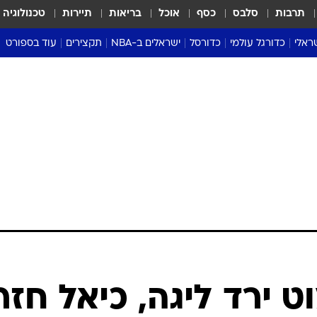
תרבות
סלבס
כסף
אוכל
בריאות
תיירות
טכנולוגיה
ראלי
כדורגל עולמי
כדורסל
ישראלים ב-NBA
תקצירים
עוד בספורט
ליגה אנגלית
ליגת העל
דני אבדיה
מונדיאל 2026
 העל
ליגה ספרדית
דאבל דריבל
NBA
נה
ליגה איטלקית
יורוליג וכדורסל אירופי
טבלאות
ו
ליגה גרמנית
ליגה לאומית
פודקאסטים
ליגה צרפתית
נבחרות ישראל בכדורסל
מסכמים מחזור
שראל
ליגת האלופות
כדורסל נשים
אבא של שבת
ית
הליגה האירופית
מעל הטבעת
דרום אמריקה
סערה בממלכה
טניס
טראש טוק
ספורט אמריקא
ט ירד ליגה, כיאל חזר
פוקר