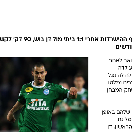
ענפים נוספים
לוח שידורים
החידה של ספור
ארכיון מדורים
כתבו לנו
דה חראפשחאפ הודחה מפלייאוף ההישרדות אחרי 1:1 ביתי מול דן בוש,
ואר לאחר
ע לדה
לה להינצל
רים נמלטו
חק המבחן
 שלהם באופן
ן בוש מליגת
ראשון, דן