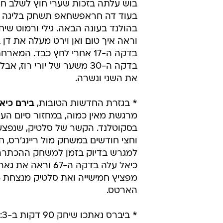
בוש עלתה בזכות שערי חוץ לשלב חצ
בעוד דה חראפשחאפ תשחק בליגה ה
וראה איך טום ואן וירט מעלה את דן ב
בדקה ה-17 אחרי לחץ כבד. המא
בדקה ה-30 משער של יורי רוז, 
את השני ונשרה.
* בגזרת החדשות הטובות,
בירם כיא
מרגשת מאין כמוה, במחזור סיום העו
בסקוטלנד. הקשר של סלטיק, שנפצע
וחצי חודשים במשחק מול ריינג'רס, חז
למגרש בדיוק בזמן למשחק ההכתרה
כיאל עלה בדקה ה-67 וראה א
הארטס.