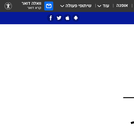
וואלה דואר
אופנה
עוד
שיתופי פעולה
קרא דואר
ציון 3
דאבל דריבל
י