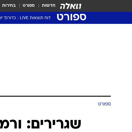
חדשות
ספורט
בחירות
ספורט
לוח תוצאות LIVE
כדורגל יש
ליגת העל Winner
סטט' ליגת
גביע המדי
גביע הטוט
שגרירים
נבחרות י
ליגה לאומ
ליגה א'
ספורט
שגרירים: ורמו