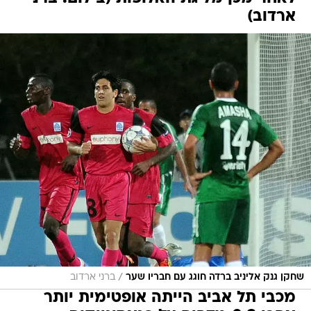
ארדוב)
/
שחקן גנק אליניב ברדה חוגג עם חבריו שער
ברני ארדוב
מכבי תל אביב הייתה אופטימית יותר