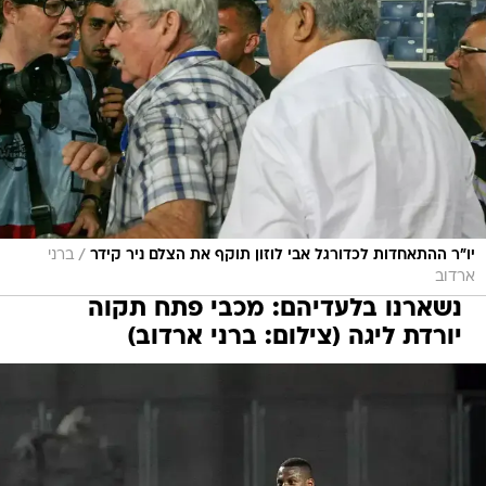
/
יו"ר ההתאחדות לכדורגל אבי לוזון תוקף את הצלם ניר קידר
ברני
ארדוב
נשארנו בלעדיהם: מכבי פתח תקוה
יורדת ליגה (צילום: ברני ארדוב)