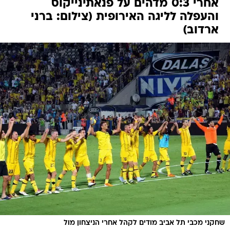
אחרי 0:3 מדהים על פנאתינייקוס
והעפלה לליגה האירופית (צילום: ברני
ארדוב)
שחקני מכבי תל אביב מודים לקהל אחרי הניצחון מול