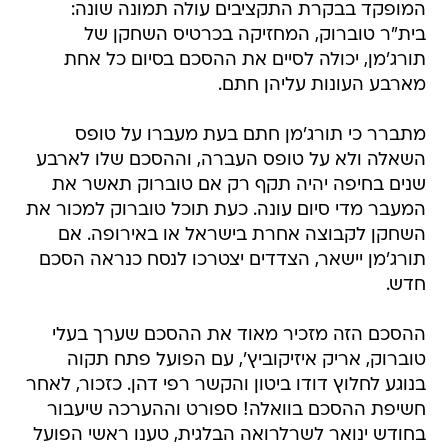
המופקד בבקרת התקציבים עולה תמונה שונה:
בית"ר טוברוק, המחזיקה בכרטיס השחקן של
תורג'מן, יכולה לסיים את ההסכם בסיום כל אחת
מארבע העונות עליהן חתם.
מתברר כי תורג'מן חתם בעת מעברו על טופס
השאלה ולא על טופס העברה, וההסכם שלו לארבע
שנים בחיפה יהיה תקף רק אם טוברוק תאשר את
המעבר מדי סיום עונה. כעת תוכל טוברוק למכור את
השחקן לקבוצה אחרת בישראל או באירופה. אם
תורג'מן יישאר, הצדדים יצטרכו לנסח כנראה הסכם
חדש.
ההסכם הזה מזכיר מאוד את ההסכם שערך בעלי
טוברוק, אריק איזיקוביץ', עם הפועל פתח תקוה
בנוגע לחלוץ דודו ביטון והקשר רפי דהן. כזכור, לאחר
חשיפת ההסכם בוואלה! ספורט וההערכה שיעבור
בחודש ינואר לשרלרואה הבלגית, טענו ראשי הפועל