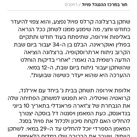
/
חור במרכז ההגנה? פויול
רויטרס
שחקן ברצלונה קרלס פויול נפצע, והוא צפוי להיעדר
כחודש וחצי, מה שימנע ממנו לשחק ככל הנראה
באליפות אירופה, שתיפתח בעוד חודש ותתקיים
בפולין ואוקראינה. הבלם בן ה-34 יעבור ביום שבת
הקרוב ניתוח ארתרוסקופיה. ברצלונה הוציאה
הודעה רשמית בה נאמר: "אחרי בדיקות הוחלט
שהשחקן יעבור ניתוח ביום שבת, ה-12 במאי.
ההערכה היא שהוא ייעדר כשישה שבועות".
אלופת אירופה תשחק בבית ג' ביחד עם אירלנד,
קרואטיה ואיטליה. היא תפגוש למשחק הפתיחה שלה
את הנבחרת של צ'זארה פראנדלי בתאריך 10 ביוני
בגדאנסק. כעת המאמן ויסנטה דל בוסקה יצטרך
להחליט האם לקחת סיכון ולכלול את פויול בסגל.
המאמן הספרדי יוכל להחליט עד ה-29 במאי. לשחקן
הוותיק, שערך את הבכורה שלו במדים הלאומיים