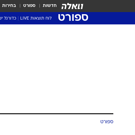
חדשות
ספורט
בחירות
ספורט
לוח תוצאות LIVE
כדורגל יש
ליגת העל Winner
סטט' ליגת
גביע המדי
גביע הטוט
שגרירים
נבחרות י
ליגה לאומ
ליגה א'
ספורט