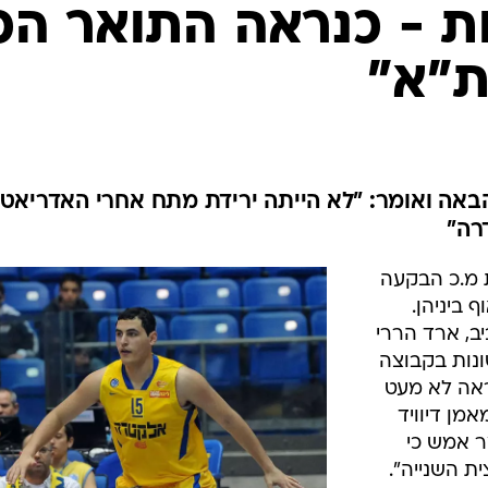
ענפים נוספים
ות - כנראה התואר הכ
לוח שידורים
ת"א"
החידה של ספור
ארכיון מדורים
כתבו לנו
הבאה ואומר: "לא הייתה ירידת מתח אחרי האדריאטי
רה"
 מ.כ הבקעה
פלייאוף ביניהן.
ב, ארד הררי
נות בקבוצה
ראה לא מעט
מן דיוויד
 אמש כי
 השנייה".