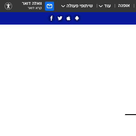
וואלה דואר
אופנה
עוד
שיתופי פעולה
קרא דואר
ציון 3
דאבל דריבל
י