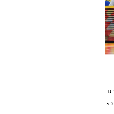
רוגבי וקריקט
גולף
ביליארד
תקצירים
נו
היא