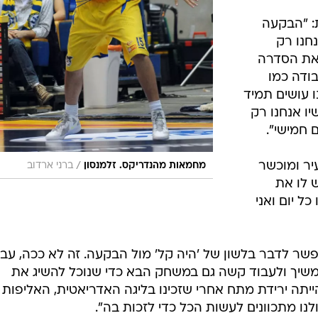
: "הבקעה
חנו רק
 את הסדרה
בודה כמו
 עושים תמיד
ינו ליתרון של 0:2. עכשיו אנחנו רק
 חמישי".
יר ומוכשר
/
מחמאות מהנדריקס. זלמנסון
ברני ארדוב
 לו את
כל יום ואני
פשר לדבר בלשון של 'היה קל' מול הבקעה. זה לא ככה, עבד
משיך ולעבוד קשה גם במשחק הבא כדי שנוכל להשיג את
ייתה ירידת מתח אחרי שזכינו בליגה האדריאטית, האליפות 
נו מתכוונים לעשות הכל כדי לזכות בה".