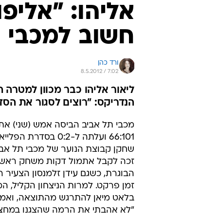
אליהו: "אליפ
חשוב למכבי 
ורד כהן
8.5.2012 / 7:02
ליאור אליהו כבר מכוון למטרה 
הנדריקס: "רוצים לסגור את הסד
מכבי תל אביב הביסה אמש (שני) את
66:101 ועלתה ל-0:2 בסדרת ה
שחקן קבוצת הנוער של מכבי תל אבי
זכה לקבל אתמול דקות משחק ראשו
הבוגרת, כשגם עידן זלמנסון הצעיר 
זמן פרקט. למרות הניצחון הקליל, המא
בלאט מיאן להתרגש מהתוצאה, ואמר
"לא אהבתי את הרמה שהצגנו במחצית