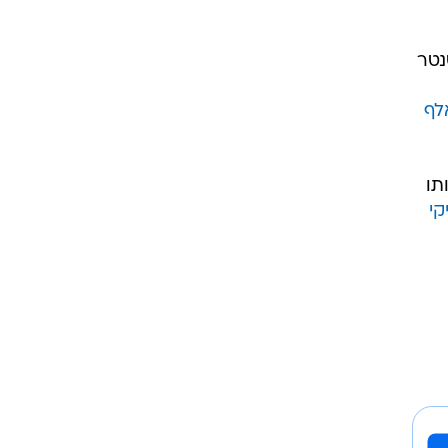
נטר
מ-50 אלף
תו
קי