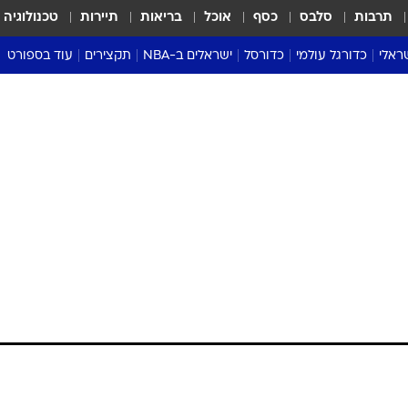
תרבות
סלבס
כסף
אוכל
בריאות
תיירות
טכנולוגיה
ראלי
כדורגל עולמי
כדורסל
ישראלים ב-NBA
תקצירים
עוד בספורט
ליגה אנגלית
ליגת העל
דני אבדיה
מונדיאל 2026
 העל
ליגה ספרדית
דאבל דריבל
NBA
נה
ליגה איטלקית
יורוליג וכדורסל אירופי
טבלאות
ו
ליגה גרמנית
ליגה לאומית
פודקאסטים
ליגה צרפתית
נבחרות ישראל בכדורסל
מסכמים מחזור
שראל
ליגת האלופות
כדורסל נשים
אבא של שבת
ית
הליגה האירופית
מעל הטבעת
דרום אמריקה
סערה בממלכה
טניס
טראש טוק
ספורט אמריקא
פוקר