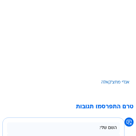
אנז'י מחצ'קאלה
טרם התפרסמו תגובות