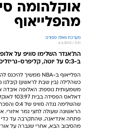
אוקלהומה סי
מהפלייאוף
מערכת וואלה ספורט
6.5.2012 / 3:31
ב-0:3 על יוטה, קליפרס-גריזליס 86:87
הפלייאוף ב-NBA ממשיך להיכנס
כשהלילה (בין שבת לראשון) קיבלנו 
משמעותית נוספת: האלופה איבדה א
דאלאס הפסידה בב
שהשלימה נגדה סווי
הראשונה שעולה לחצי גמר איזורי. א
פתחה אינדיאנה, שהתקרבה עד כדי