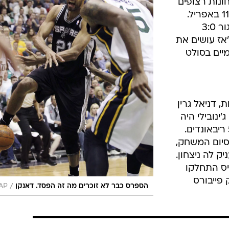
סס סופרת כבר 13 ניצחונות רצופים
וההפסד האחרון שלה היה אי שם ב-11 באפריל.
אף קבוצה בהיסטוריה לא חזרה מפיגור 3:0
אז עושים את
מיים בסולט
לפארקר עם 17 נקודות, דניאל גרין
קסון הוסיף 13 ומאנו ג'ינובילי היה
סולידי עם 6 נקודות, 10 אסיסטים ו-5 ריבאונדים.
85: 7:01 דקות לסיום המשחק,
 לה ניצחון.
ן האריס התחלקו
ודות, דרק פייבורס
/
הספרס כבר לא זוכרים מה זה הפסד. דאנקן
AP