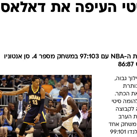
ענפים נוספים
טי העיפה את דאלאס
לוח שידורים
החידה של ספור
ארכיון מדורים
כתבו לנו
הת'אנדר השלימו סוויפ על אלופת ה-NBA עם 97:103 במשחק מספר 4. סן אנטוניו
 להילוך גבוה,
כותרת
ת הכתר.
ית 103:97 לאוקלהומה סיטי
פ של 0:4 והפכה לקבוצה
ת הערב
 משחק אחד
מהסיבוב הבא, אחרי שגברה על אורלנדו 99:101