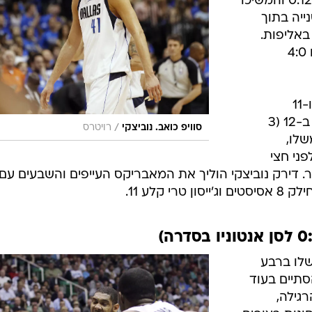
ב-13, 9:44 דקות לסיום, אבל רצו ל-0:12 והמשיכו
ייה בתוך
באליפות.
קדמה להם מיאמי, שהפסידה לשיקגו 4:0
קווין דוראנט תרם הלילה 24 נקודות ו-11
ריבאונדים, ראסל ווסטברוק הסתפק ב-12 (3
/
סוויפ כואב. נוביצקי
רויטרס
) ודרק פישר קלע 12 משלו,
ני חצי
2 הנקודות שלו ברבע
סתיים בעוד
גילה,