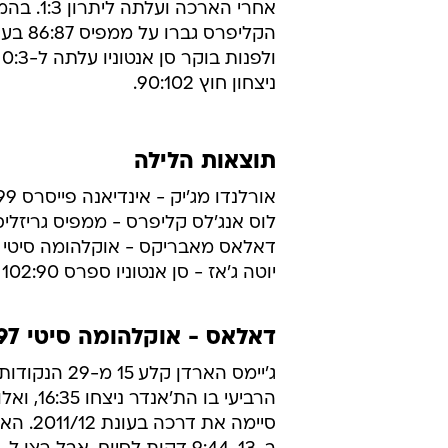
אחרי הארכה ועל
הקליפרס גברו
ו
ניצחון חוץ 90:102.
תוצאות הלילה
אורלנדו מג'יק - אינדיאנה פייסרס 101:99 (הארכה)
לוס אנג'לס קליפרס - ממפיס גריזליס 6:87
דאלאס מאבריקס - אוקלהומה סיטי ת'אנד
יוטה ג'אז - סן אנטוניו ספרס 102:90
דאלאס - אוקלהומה סיטי 103:97 (אוקלהומה סיטי ניצחה 0:4 בסדרה)
ג'יימס הארדן קלע 15
סיימה את דרכ