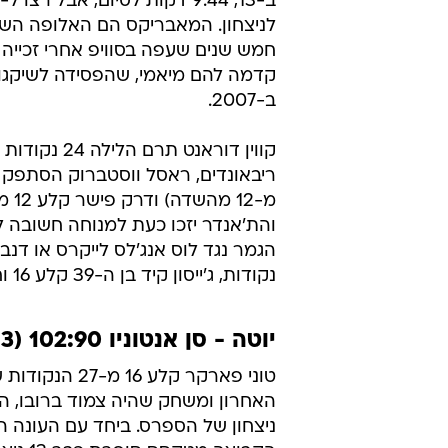
לניצחון. המאבריקס הם האלופה השנ
חמש שנים שעפה בסוויפ אחרי זכייה 
ב-2007.
מ-12 מהשדה
והת'אנדר יזכו כעת למנוחה חשובה לפ
נקודות, ג'ייסון קיד בן ה-39 קלע 16 וחילק 8 אסיסטים וג'ייסון טרי קלע 11.
יוטה - סן אנטוניו 102:90 (0:3 לסן אנטוניו בסדרה)
טוני פארקר קלע 16 מ-7
האחרון ומשחק שהיה צמוד ברובו, ה
ניצחון של הספרס. ביחד עם העונה הר