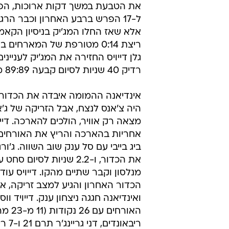
את הטבעת במשך דקות ארוכות, הפי
ל-17 הפרש ברבע האחרון וכבר הרגי
אלא שאז החלו המג'יק בניסיון הקא
ריצת 0:14 מטורפת של המארחים
גלן דייויס החזירה את המג'יק לעניינ
רדיק 40 שניות לסיום קבעה 89:89 מדהים.
אינדיאנה ההמומה איבדה את הכדור, 
היה צ'אנס לנצח, אבל הזריקה של ג'א
מצאה רק אוויר, הולכים להארכה. דייו
ביג בייבי עם סל ענק שוב השווה. ג'ור
את הכדור, ו-2.2 שניות לסיו
מנלסון וקבר שתיים מהקו. דייויס עוד
הכדור האחרון והגיע למצב זריקה, א
ואינדיאנה חגגה ניצחון ענק. דייויד וו