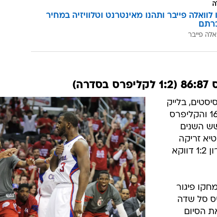
ה
לוואלה פייבר ותהנו מאינטרנט וטלוויזיה במחיר
רתם
אלה פייבר
ה)
ל קלע 24 נקודות ומסר 11 אסיסטים, בלייק
גריפין תרם 17 נקודות, רנדי פוי קלע 16 והקליפרס
שש השנים
טיא זריקה
עם הבאזר שהייתה יכולה להעניק יתרון 1:2 דווקא
חקו פיגור
ס סל שדה
ת הסיום