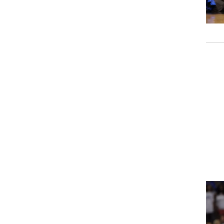
רוגבי וקריקט
גולף
ביליארד
תקצירים