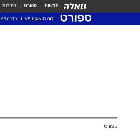
חדשות
ספורט
בחירות
ספורט
לוח תוצאות LIVE
כדורגל יש
ליגת העל Winner
סטט' ליגת
גביע המדי
גביע הטוט
שגרירים
נבחרות י
ליגה לאומ
ליגה א'
ספורט