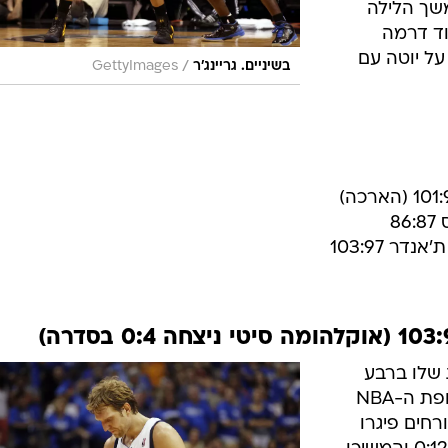
תה ליתרון 1:3. בהמשך הלילה
 על ממפיס 86:87 בעוד דרמה
לפנות בוקר סן אנטוניו עלתה ל-0:3 על יוטה עם
/
בשיניים. גריינג'ר
GettyImages
8
ר 103:97
 מ-29 הנקודות שלו ברבע
הרביעי בו הת'אנדר ניצחו 16:35, ואלופת ה-NBA
ה בעונת 2011/12. האורחים פיגרו