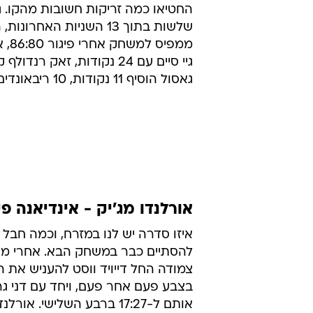
החטיאו כמה זריקות חשובות מהקו. ג
שלשות בתוך 13 השניות האחרונ
ממפיס 
גאסול הוסיף 11 נקודות, 10 ריבאונדים ו-3 חסימות.
אורלנדו מג'יק - אינדיאנה פייסרס 101:99 (הארכה, 1:3 לפי
איזו סדרה יש לנו במזרח, וכמה חבל 
להסתיים כבר במשחק הבא. אחרי מ
צמודה החל דייויד ווסט להעניש את 
בצבע פעם אחר פעם, ויחד עם דני גרי
אותם ל-17:27 ברבע השלישי. א