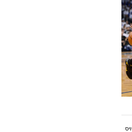
ן ריצ'רדסון עם 25 וגלן דייויס