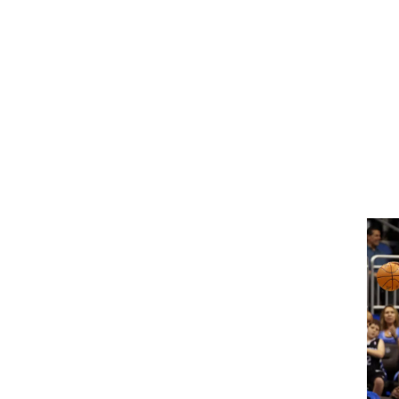
ט1
מחוץ לקווים
4-4-2
משרד החוץ
רץ על הקווים
ספורט בחקירה
סוגרים שנה
מונדיאל 2014
בראש ובראשונה
אליפות אפריקה 2015
יורו צעירות 2013
לונדון 2012
יורו 2012