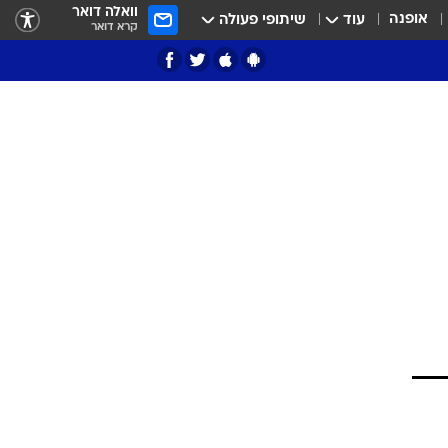
וואלה דואר
אופנה
עוד
שיתופי פעולה
קרא דואר
ציון 3
דאבל דריבל
י