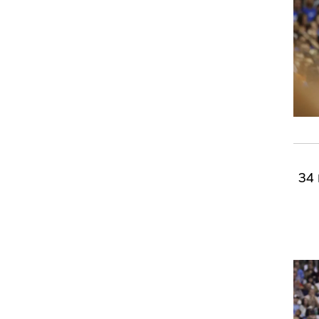
הגמר נגד לוס אנג'לס לייקרס או דנבר. דירק נוביצקי הוליך את המאבריקס העייפים והשבעים עם 34