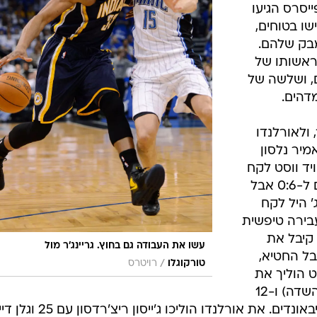
יסרס הגיעו
שו בטוחים,
מבק שלהם.
 בראשותו של
ים, ושלשה של
ולאורלנדו
מיר נלסון
יד ווסט לקח
אחריות בהארכה והריץ את האורחים ל-0:6 אבל
ג' היל לקח
ם סחט עבירה טיפשית
 קיבל את
עשו את העבודה גם בחוץ. גריינג'ר מול
בל החטיא,
/
טורקוגלו
רויטרס
סט הוליך את
האורחים עם 26 נקודות (11 מ-23 מהשדה) ו-12
ריבאונדים, דני גריינג'ר תרם 21 ו-7 ריבאונדים. את אורלנדו הוליכו ג'ייסו