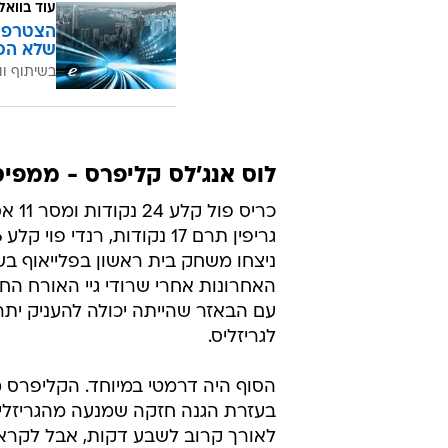
עוד בוואל
הצטרפו 
שלא הכ
בשיתוף וו
לוס אנג'לס קליפרס - ממפיס 86:87 (1:2 לקליפרס בסדר
כריס פו
ניצחו משחק בית ראשון בפלייאוף ב
האחרונות אחרי שרודי גיי האורח הח
לגריזליס.
הסוף היה דרמטי במיוחד. הקליפרס מ
בעזרת הגנה חזקה שמנעה מהגריזלי
לאורך קרוב לשבע דקות, אבל לקרא