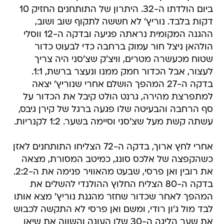
ביום הולדתו ה-32. היתרון של התותחנים החזיק 10
דקות בלבד. נוריץ' לא חששה לתקוף שוב ושוב,
ההגנה המקומית נראתה פגיעה ובדקה ה-12 ווסלי
הולהאן ניצל חור עמוק ברחבה כדי לבעוט כדור
שטוח מכעשרה מטרים, וויצ'ק שצ'סני היה צריך
לעצור, אבל הכדור חמק ממנו ונעצר ברשת, 1:1.
בדקה ה-27 המהפך הושלם אחרי שנוריץ' יצאה
למתפרצת מהירה, גרנט הולט קיבל את הכדור על
סף הרחבה והבעיטה שלו פגעה ברגל של קירן גיבס,
עשתה קשת מעל שצ'סני וסיימה בשער. 1:2 לקנריות.
אחרי לחץ ארוך, בדקה ה-72 הצליחו התותחנים לאזן
כשהקפצה של אלכס סונג, כמיטב המסורת, מצאה
את רובין ואן פרסי, שבעט מהאוויר פנימה את ה-2:2.
בדקה ה-80 הצליח החלוץ ההולנדי להשלים את
המהפך לאחר שכדור שחזר מהגנת נוריץ' מצא אותו
לבד מול ג'ון רודי, ומשם ואן פרסי לא התקשה לכבוש
את שער הליגה ה-30 שלו העונה והשווה את שיאו