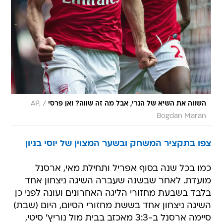
/
השווה את השיא של הנרי, אבל מה זה שווה? ואן פרסי
AP,
Bogdan Maran
צפו בתקציר המשחק ובשער המצוין של יוסי בניון
כמו בכל שנה בסוף אפריל ותחילת מאי, ארסנל
מועדת. לאחר שבשנה שעברה השיגה ניצחון אחד
בלבד בשבעת מחזורי הליגה האחרונים ועונה לפני כן
השיגה ניצחון אחד בששת מחזורי הסיום, היום (שבת)
סיימה ארסנל ב-3:3 מאכזב בבית מול נוריץ' סיטי,