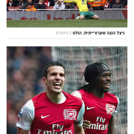
/
ניצל הגנה שערורייתית. הולט
רויטרס