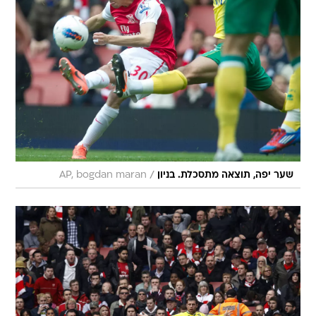
/
שער יפה, תוצאה מתסכלת. בניון
AP, bogdan maran