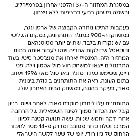
במסגרת המחזור ה-37 והלפני אחרון בפרמיירליג,
ורשמה משחק רביעי ברציפות ללא ניצחון.
בעקבות התיקו נותרה הקבוצה של ארסן ונגר,
במשחקו ה-900 כמנג'ר התותחנים, במקום השלישי
עם 67 נקודות בלבד, שתיים יותר מטוטנהאם
וניוקאסל שדולקות אחריה וינסו לעבור אותה בתום
המחזור הזה. המגפייז יארחו את מנצ'סטר סיטי, בעוד
התרנגולים ייצאו למשחק חוץ מול אסטון וילה. פט
רייס, ששימש כעוזר מנג'ר בארסנל מאז 1996 ויעזוב
בתום העונה, ראה את התותחנים ביכולת בינונית
מאוד, בעיקר בהגנה, במשחק הבית האחרון שלו.
התותחנים עלו ליתרון מוקדם מאוד. לאחר שיוסי בניון
קיבל את הכדור סמוך לפינה השמאלית של הרחבה
אחרי דקה וחמש שניות, עשה תנועה קטנה לכיוון
המרכז ושלח כדור מסובב ומדויק מ-14 מטר לחיבור
הרחוק של ג'ון רודי. יופי של שער לקשר הישראלי