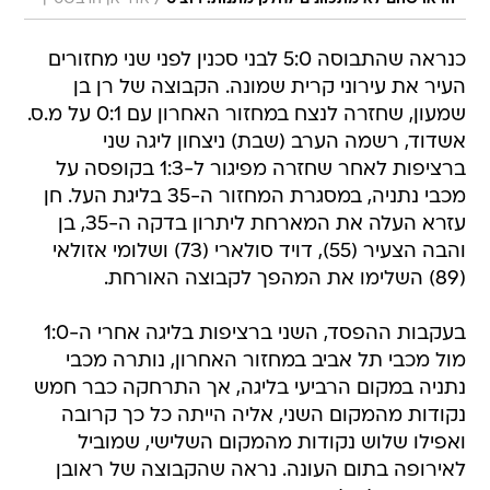
כנראה שהתבוסה 5:0 לבני סכנין לפני שני מחזורים
העיר את עירוני קרית שמונה. הקבוצה של רן בן
שמעון, שחזרה לנצח במחזור האחרון עם 0:1 על מ.ס.
אשדוד, רשמה הערב (שבת) ניצחון ליגה שני
ברציפות לאחר שחזרה מפיגור ל-1:3 בקופסה על
מכבי נתניה, במסגרת המחזור ה-35 בליגת העל. חן
עזרא העלה את המארחת ליתרון בדקה ה-35, בן
והבה הצעיר (55), דויד סולארי (73) ושלומי אזולאי
(89) השלימו את המהפך לקבוצה האורחת.
בעקבות ההפסד, השני ברציפות בליגה אחרי ה-1:0
מול מכבי תל אביב במחזור האחרון, נותרה מכבי
נתניה במקום הרביעי בליגה, אך התרחקה כבר חמש
נקודות מהמקום השני, אליה הייתה כל כך קרובה
ואפילו שלוש נקודות מהמקום השלישי, שמוביל
לאירופה בתום העונה. נראה שהקבוצה של ראובן