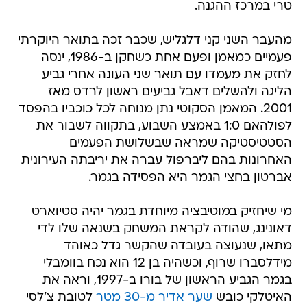
טרי במרכז ההגנה.
מהעבר השני קני דלגליש, שכבר זכה בתואר היוקרתי
פעמיים כמאמן ופעם אחת כשחקן ב-1986, ינסה
לחזק את מעמדו עם תואר שני העונה אחרי גביע
הליגה ולהשלים דאבל גביעים ראשון לרדס מאז
2001. המאמן הסקוטי נתן מנוחה לכל כוכביו בהפסד
לפולהאם 1:0 באמצע השבוע, בתקווה לשבור את
הסטטיסטיקה שמראה שבשלושת הפעמים
האחרונות בהם ליברפול עברה את יריבתה העירונית
אברטון בחצי הגמר היא הפסידה בגמר.
מי שיחזיק במוטיבציה מיוחדת בגמר יהיה סטיוארט
דאונינג, שהודה לקראת המשחק בשנאה שלו לדי
מתאו, שנעוצה בעובדה שהקשר גדל כאוהד
מידלסברו שרוף, וכשהיה בן 12 הוא נכח בוומבלי
בגמר הגביע הראשון של בורו ב-1997, וראה את
האיטלקי כובש
שער אדיר מ-30 מטר
לטובת צ'לסי