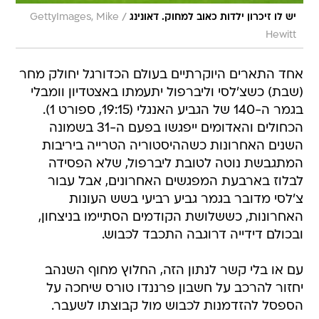
/
יש לו זיכרון ילדות כאוב למחוק. דאונינג
GettyImages, Mike
Hewitt
אחד התארים היוקרתיים בעולם הכדורגל יחולק מחר
(שבת) כשצ'לסי וליברפול יתעמתו באצטדיון וומבלי
בגמר ה-140 של הגביע האנגלי (19:15, ספורט 1).
הכחולים והאדומים ייפגשו בפעם ה-31 בשמונה
השנים האחרונות כשההיסטוריה הטרייה ביריבות
המתגבשת נוטה לטובת ליברפול, שלא הפסידה
לבלוז בארבעת המפגשים האחרונים, אבל עבור
צ'לסי מדובר בגמר גביע רביעי בשש העונות
האחרונות, כששלושת הקודמים הסתיימו בניצחון,
ובכולם דידייה דרוגבה התכבד לכבוש.
עם או בלי קשר לנתון הזה, החלוץ מחוף השנהב
יחזור להרכב על חשבון פרננדו טורס שיחכה על
הספסל להזדמנות לכבוש מול קבוצתו לשעבר.