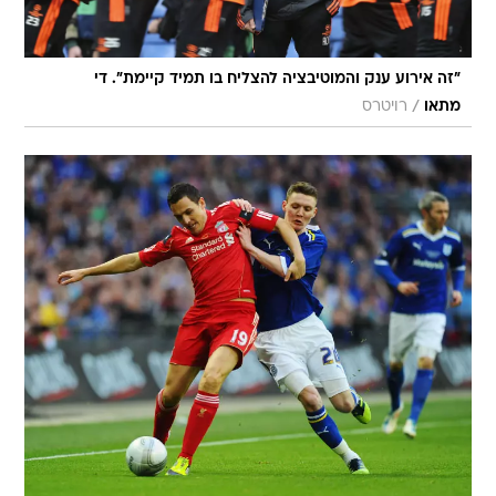
"זה אירוע ענק והמוטיבציה להצליח בו תמיד קיימת". די
/
מתאו
רויטרס