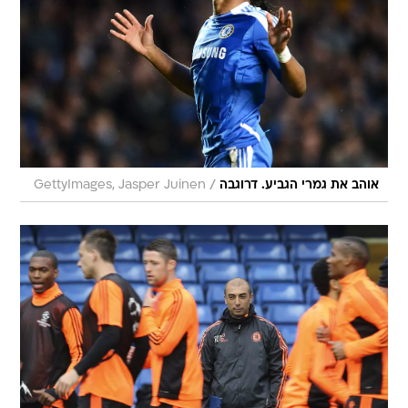
/
אוהב את גמרי הגביע. דרוגבה
GettyImages, Jasper Juinen