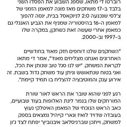
רוברטו די מתאו, שספג השבוע את הפסדו השני
בלבד ב-17 משחקים מאז מונה למאמן הזמני של
צ'לסי שנכנעה 2:0 לניוקאסל בבית, ינסה להפוך
למאמן ה-16 בהיסטוריה שמניף את הגביע האנגלי גם
כמאמן אחרי שעשה זאת כשחקן, במקרה שלו
ב-1997 וב-2000.
"השחקנים שלנו דוחפים חזק מאוד בחודשיים
האחרונים ואנחנו מצליחים מאוד", אמר די מתאו
לקראת המשחק. "יש לנו סגל טוב שנותן את הכל,
ואני בטוח שנתאושש וניתן עוד משחק גדול בשבת. זה
אירוע ענק והמוטיבציה להצליח בו תמיד קיימת".
רגע לפני שהוא שובר את הראש לאור שורת
המורחקים שלו בגמר ליגת האלופות בעוד שבועיים,
כאב הראש הנוכחי של המאמן האיטלקי נעוץ
בעובדה שדויד לואיז וגארי קייהיל נמצאים בספק
למשחק, וייתכן שברניסלאב איבנוביץ' יפתח לצד ג'ון