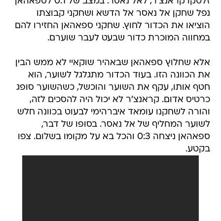
זלטקו קראנצ'ר, לאל נאסר. במצב של 0:1 לספאהאן
נפל שחקן אל נאסר אל הדשא ושחקני קבוצתו
הוציאו את הכדור לחוץ. שחקני ספאהאן החזירו להם
במחווה המוכרת כדור שבעט לעבר שוערם.
אלא שחלוץ ספאהאן שבאהיר שוקאיי לא ממש הבין
את הכוונה הזו. בעוד הכדור מתגלגל לשוער, הוא
חטף אותו, עקף את השוער והוכשל, כשהשוער סופג
כרטיס אדום. קראנצ'ר לא יכול היה להסכים לזה,
והורה לשחקנו עומאד איברהימי לבעוט בכוונה חלש
לשוער המחליף של אל נאסר. בסופו של דבר,
ספאהאן ניצחה 0:3 והכל בא על מקומו בשלום. צפו
בקטע.