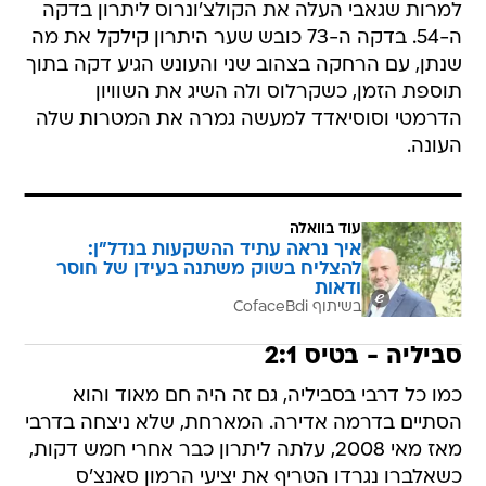
למרות שגאבי העלה את הקולצ'ונרוס ליתרון בדקה
ה-54. בדקה ה-73 כובש שער היתרון קילקל את מה
שנתן, עם הרחקה בצהוב שני והעונש הגיע דקה בתוך
תוספת הזמן, כשקרלוס ולה השיג את השוויון
הדרמטי וסוסיאדד למעשה גמרה את המטרות שלה
העונה.
עוד בוואלה
איך נראה עתיד ההשקעות בנדל"ן:
להצליח בשוק משתנה בעידן של חוסר
ודאות
בשיתוף CofaceBdi
סביליה - בטיס 2:1
כמו כל דרבי בסביליה, גם זה היה חם מאוד והוא
הסתיים בדרמה אדירה. המארחת, שלא ניצחה בדרבי
מאז מאי 2008, עלתה ליתרון כבר אחרי חמש דקות,
כשאלברו נגרדו הטריף את יציעי הרמון סאנצ'ס