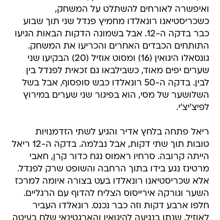
ואיפשרה לאורחים להשתלט על המשחק,
כשכריסטיאנו רונאלדו מחמיץ פנדל שני תוך שבוע
כבר בדקה ה-12. אבל בשמונה הדקות הבאות הגיעו
התותחים הכבדים האחרים והכריעו את המשחק.
גונסאלו היגואין (16) ומסוט אוזיל (20) הבקיעו שני
שערים יפים מאוד, כשבילבאו גם זכאית לפנדל בין
לבין. בדקה ה-50 רונאלדו כבש סופסוף, אבל בשל
השלושער של מסי, הוא בפיגור שני שערים במירוץ
לפיצ'יצ'י.
ריאל פתחה בלחץ אדיר והגיע לשתי הזדמנויות
טובות תוך שתי דקות, אבל נבלמה. בדקה ה-12 ריאל
הייתה קרובה. סרחיו ראמוס נגח כדור קרן, חאבי
מרטינז נגע בידו בתוך הרחבה והשופט שרק לפנדל.
אלא שכריסטיאנו רונאלדו בעט בצורה איומה למרכז
השער וגורקה אירייסוס הצליח להדוף עם הרגליים.
חלפו ארבע דקות וזה כבר נכנס. רונאלדו העביר
לאוזיל, שנתן בנגיעה להיגואין והארגטינאי שלח בעיטה