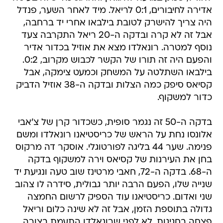
אדירה לחיבורים, 0:1 לריאל. מיד לאחר השער, פנדל
היה צריך להישרק לטובת בילבאו אחרי יד ברחבה,
אבל זה לא קרה ובדקה ה-20 ריאל התקרבה צעד
נוסף למטרה. רונאלדו מצא את אוזיל בכדור אדיר
והפעם היה זה תורו של הקשר לכבוש מקרוב, 0:2.
בילבאו השתלטה על המשחק וכמעט צימקה, אבל
קסיאס סיפק כמה הצלות ובדקה ה-38 אוזיל הדביק
כדור למשקוף.
בדקה ה-50 זה נגמר סופית, כשכדור קרן של צ'אבי
אלונסו נחת על הראש של כריסטיאנו רונאלדו ומשם
פנימה. שער 44 בליגה לפורטוגלי. אוסקר דה מרקוס
בחן את העירנות של קסיאס וירה למשקוף בדקה
ה-68. בדקה ה-72, חאבי מרטינז שוב טעה ונגיעת יד
שנייה שלו, הפעם הרבה יותר גבולית, סידרה לו צהוב
שני ואדום. כריסטיאנו עוד הספיק לרשום החמצה
גדולה בתוספת הזמן, אבל זה לא שינה כלום וריאל
פצחה בחגיגות, לא לפני שרונאלדו התעמת בצורה