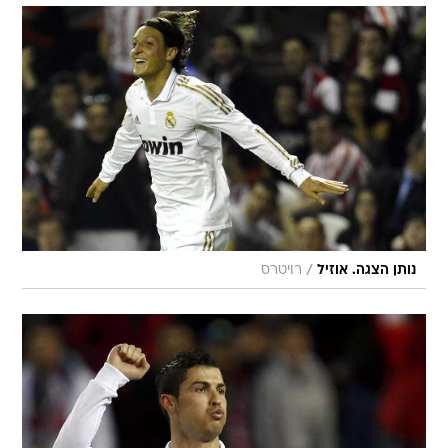
/
נותן הצגה. אוזיל
רויטרס