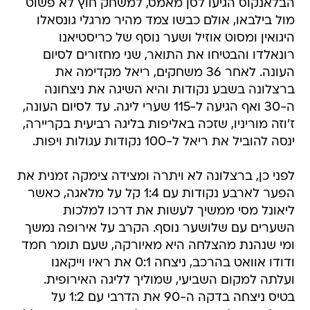
הבלאנקוס הגיעו לסן מאמס, למשחק חוץ לא פשוט
מול בילבאו, אולם כבשו צמד מהיר מרגלי גונסאלו
היגואין ומסוט אוזיל ושער נוסף של כריסטיאנו
רונאלדו והבטיחו את התואר, שני מחזורים לסיום
העונה. לאחר 36 משחקים, ריאל מקדימה את
ברצלונה בשבע נקודות והיא השיגה את ניצחונה
ה-30 ואף הגיעה ל-115 שערי ליגה. עד לסיום העונה,
ז'וזה מוריניו, שזכה באליפות בליגה רביעית בקריירה,
ינסה להוביל את ריאל ל-100 נקודות עגולות ויפות.
לפני כן, ברצלונה לא ויתרה ומצידה צימקה זמנית את
הפער לארבע נקודות עם 1:4 קל על מלאגה, כאשר
ליאונל מסי ממשיך לעשות את דרכו למלכות
השערים עם שלושער נוסף. הקרב על אירופה נמשך
ומי שנהנת מהצלחה היא מאיורקה, שעם תומר חמד
ודודו אוואט בהרכב, ניצחה 0:1 את ראיו וייקאנו
ועלתה למקום השביעי, שמוליך לליגה האירופית.
בטיס ניצחה בדקה ה-90 את הדרבי עם 1:2 על