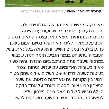
/
קרובים לאירופה. אוואט
GettyImages, David Ramos
מאיורקה ממשיכה את הריצה החלומית שלה
והקבוצה, שעד לפני כמה שבועות עוד הייתה
מסובכת בתחתית, מוצאת את עצמה פתאום במקום
השביעי, שמוליך לליגה האירופית בסיום העונה, שכן
כרגע בילבאו במקום השישי והיא עולה בכל זאת, בשל
העובדה שתשחק בגמר הגביע. תומר חמד, שכבש
במחזור שעבר פתח בהרכב ביום הולדתו והיה פעיל
מאוד בשורות האדומים, עם שלוש נגיחות וצמד
בעיטות לשער. דודו אוואט השלים עוד משחק בטוח
ורגוע בין הקורות עם 90 דקות מלאות. את שער
הניצחון כבש צ'ורי קסטרו באחד על אחד בדקה
ה-62 מבישול של תומאס פינה. ניצחון שלישי
למאיורקה, הפסד שמיני בתשעה משחקים לראיו.