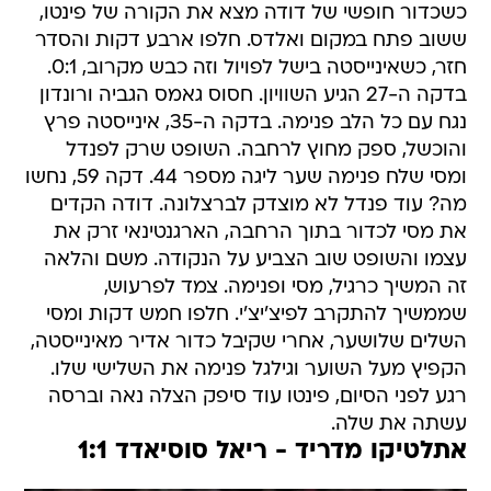
כשכדור חופשי של דודה מצא את הקורה של פינטו,
ששוב פתח במקום ואלדס. חלפו ארבע דקות והסדר
חזר, כשאינייסטה בישל לפויול וזה כבש מקרוב, 0:1.
בדקה ה-27 הגיע השוויון. חסוס גאמס הגביה ורונדון
נגח עם כל הלב פנימה. בדקה ה-35, אינייסטה פרץ
והוכשל, ספק מחוץ לרחבה. השופט שרק לפנדל
ומסי שלח פנימה שער ליגה מספר 44. דקה 59, נחשו
מה? עוד פנדל לא מוצדק לברצלונה. דודה הקדים
את מסי לכדור בתוך הרחבה, הארגנטינאי זרק את
עצמו והשופט שוב הצביע על הנקודה. משם והלאה
זה המשיך כרגיל, מסי ופנימה. צמד לפרעוש,
שממשיך להתקרב לפיצ'יצ'י. חלפו חמש דקות ומסי
השלים שלושער, אחרי שקיבל כדור אדיר מאינייסטה,
הקפיץ מעל השוער וגילגל פנימה את השלישי שלו.
רגע לפני הסיום, פינטו עוד סיפק הצלה נאה וברסה
עשתה את שלה.
אתלטיקו מדריד - ריאל סוסיאדד 1:1