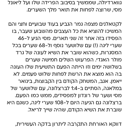
גווארדיולה, שממשיך בסיבוב הפרידה שלו ועל ליאונל
מסי, שרוצה לפחות את תואר מלך השערים.
לקטאלנים מצפה גמר הגביע בעוד שבועיים וחצי והם
המשיכו להוציא את כל העצבים מהשבוע שעבר, בו
הפסידו בזה אחר זה שני תארים. מסי הגיע ל-46
שערי ליגה (!) עם שלושער נוסף ול-68 שערים בכל
המסגרות, כשהוא שובר את השיא לעונה של גרד
מולר האגדי. הפרעוש השלים חמישה שערים
בשלושה ימים וזו הייתה הפעם התשיעית שלו העונה
בה הוא מוצא את הרשת לפחות שלוש פעמים. לא
ייאמן. אגב, המשחק הקודם בין הקבוצות, בינואר
במלאגה, הסתיים ב-1:4 לברצלונה, עם שלושער של
מסי ושער של רונדון למפסידים, ממש כמו הפעם.
ברצלונה גם הגיעה היום ל-108 שערי ליגה, כשגם היא
שוברת את השיא הקודם, שהיה שייך לריאל.
דווקא האורחת התקרבה ליתרון בדקה העשירית,