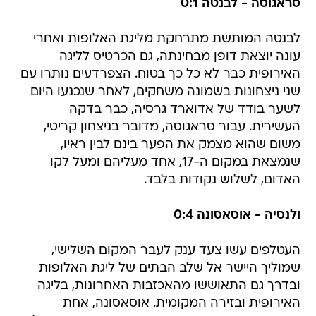
סראגוסה - לבנטה 0:1
לבנטה המותשת מתרחקת מליגת האלופות ואחרי
עונה יוצאת דופן מבחינתה, גם הכרטיס לליגה
האירופית כבר לא כל כך בטוח. הצפרדעים נותרו עם
שני ניצחונות בשמונה משחקים, לאחר שנכנעו היום
לשער בודד של אדוארד גרסיה, כבר בדקה
העשירית. עבור סראגוסה, מדובר בניצחון קריטי,
משום שהוא מצמק את הפער בינם לבין ראיו,
שנמצאת במקום ה-17, אחד מעליהם ומעל לקו
האדום, לשלוש נקודות בלבד.
ולנסיה - אוסאסונה 0:4
העטלפים עשו צעד ענק לעבר המקום השלישי,
שמוליך היישר אל שלב הבתים של ליגת האלופות
ובדרך גם התאוששו מהאכזבות האחרונות, בליגה
האירופית ובזירה המקומית. אוסאסונה, אחת