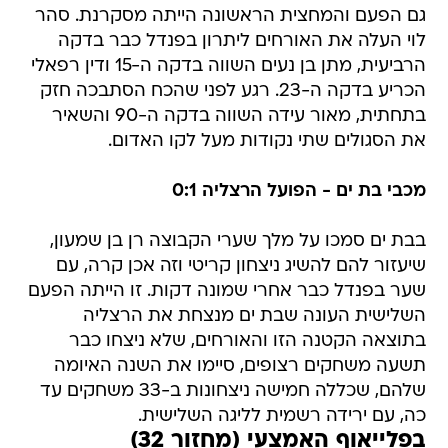
גם הפעם והמחצית הראשונה הייתה מסקרנת. סהר
לוי העלה את האורחים ליתרון בפנדל כבר בדקה
הרביעית, מתן בן נעים השווה בדקה ה-15 ודין רפאלי
הכריע בדקה ה-23. רגע לפני שהכח הסתבכה חזק
בתחתית, מאור עידה השווה בדקה ה-90 והשאיר
את הסגולים שתי נקודות מעל לקו האדום.
מכבי בת ים - הפועל הרצליה 0:1
בבת ים סמכו על מלך שערי הקבוצה רן בן שמעון,
שיעזור להם להשיג ניצחון קריטי וזה אכן קרה, עם
שער בפנדל כבר אחרי שמונה דקות. זו הייתה הפעם
השלישית העונה שבת ים מנצחת את הרצליה
בתוצאה הקטנה הזו והאורחים, שלא ניצחו כבר
תשעה משחקים רצופים, סיימו את השנה האיומה
שלהם, שכללה חמישה ניצחונות ב-33 משחקים עד
כה, עם ירידה רשמית לליגה השלישית.
בפלייאוף האמצעי (מחזור 32)