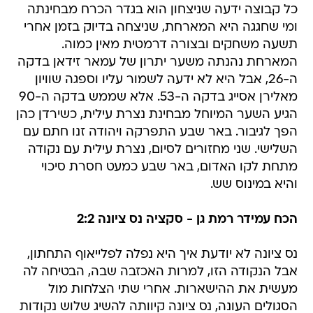
כל קבוצה ידעה שניצחון הוא בגדר הכרח מבחינתה
ומי שחגגה היא המארחת, שניצחה בדיוק בזמן אחרי
תשעה משחקים ובצורה דרמטית מאין כמוה.
המארחת נהנתה משער יתרון של עמאר זידאן בדקה
ה-26, אבל היא לא ידעה לשמור עליו וספגה שוויון
מאלירן אסייג בדקה ה-53. אלא שממש בדקה ה-90
הגיע השער המיוחל מבחינת נצרת עילית, כשירדן כהן
הפך לגיבור. באר שבע התפרקה ויהודה זנו חתם עם
השלישי. שני מחזורים לסיום, נצרת עילית עם נקודה
מתחת לקו האדום, באר שבע כמעט חסרת סיכוי
והיא במינוס שש.
הכח עמידר רמת גן - סקציה נס ציונה 2:2
נס ציונה לא יודעת איך היא נפלה לפלייאוף התחתון,
אבל הנקודה הזו, למרות האכזבה שבה, הבטיחה לה
מעשית את ההישארות. אחרי שתי הצלחות מול
הסגולים העונה, נס ציונה קיוותה להשיג שלוש נקודות