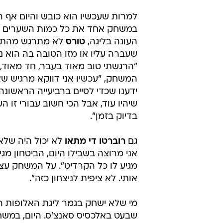
למרות שעכשיו הוא כובש והיום אף ה
במשחק אחד את כל כמות השערים ש
העונה בליגה,
טורס
לא מתרגש מהתק
שעברה עליו או מזו הטובה בה הוא נ
"הרגשתי טוב מאוד בעבר, חד מאוד, 
המשחק, "עכשיו אני דווקא מרגיש שא
ידענו שכדי לסיים ברביעייה הראשונ
שיהיו עוד, אבל הכי חשוב עבורי זו
בדיוק בזמן".
גם
רוברטו די מתאו
לא יכול היה שלא
אני מרוצה בשבילו היום, הביטחון מג
מגיע לו כל הקרדיט". על המשחק עצמ
אותי. לא ציפית לניצחון כזה".
מי שלא ישחק בגמר ליגת האלופות 
שבעט באלכסיס סאנצ'ס. היום, במשח