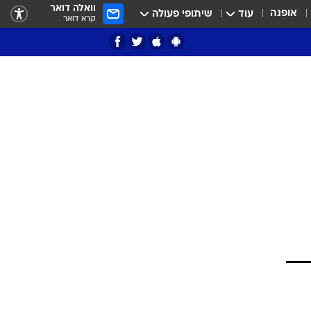
וואלה דואר
אופנה
עוד
שיתופי פעולה
קרא דואר
ציון 3
דאבל דריבל
י