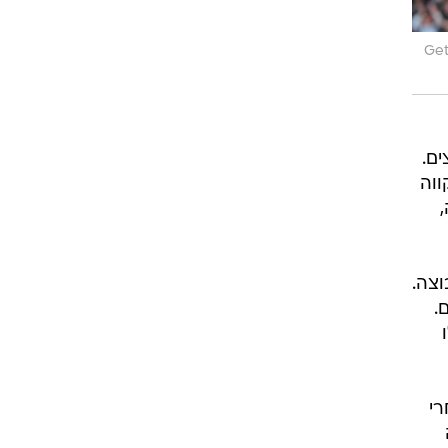
רוגבי וקריקט
גולף
Get
ביליארד
תקצירים
ם.
ווה
וצה.
.
רי