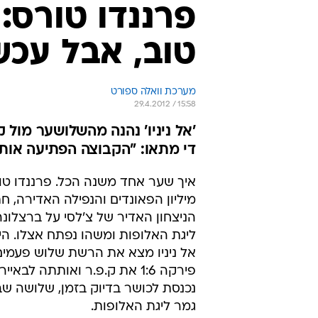
פרננדו טורס:
טוב, אבל עכש
מערכת וואלה ספורט
29.4.2012 / 15:58
'אל ניניו' נהנה מהשלושער מול 
די מתאו: "הקבוצה הפתיעה אותי
מיליון הפאונדים והנפילה האדירה, 
הניצחון האדיר של צ'לסי על ברצלונ
ליגת האלופות ומשהו נפתח אצלו. היו
אל ניניו מצא את הרשת שלוש פעמים,
פירקה 1:6 את ק.פ.ר ואותתה לבאי
נכנסת לכושר בדיוק בזמן, שלושה שב
גמר ליגת האלופות.