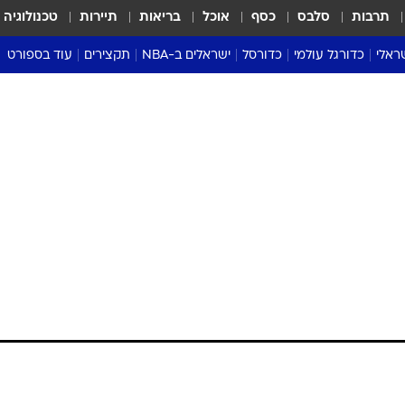
תרבות
סלבס
כסף
אוכל
בריאות
תיירות
טכנולוגיה
ראלי
כדורגל עולמי
כדורסל
ישראלים ב-NBA
תקצירים
עוד בספורט
ליגה אנגלית
ליגת העל
דני אבדיה
מונדיאל 2026
 העל
ליגה ספרדית
דאבל דריבל
NBA
נה
ליגה איטלקית
יורוליג וכדורסל אירופי
טבלאות
ו
ליגה גרמנית
ליגה לאומית
פודקאסטים
ליגה צרפתית
נבחרות ישראל בכדורסל
מסכמים מחזור
שראל
ליגת האלופות
כדורסל נשים
אבא של שבת
ית
הליגה האירופית
מעל הטבעת
דרום אמריקה
סערה בממלכה
טניס
טראש טוק
ספורט אמריקא
פוקר