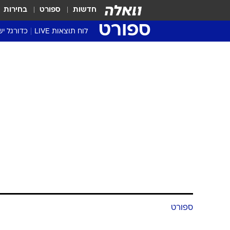
חדשות
ספורט
בחירות
ספורט
לוח תוצאות LIVE
כדורגל יש
ליגת העל Winner
סטט' ליגת
גביע המדי
גביע הטוט
שגרירים
נבחרות י
ליגה לאומ
ליגה א'
ספורט