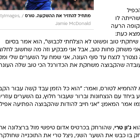
כפיל
/
מתחיל להחזיר את ההשקעה. טורס
tyImages,
הייתה לו
Jamie McDonald
ופה הרעה
מצא כעת:
שיחקתי טוב ופשוט לא הצלחתי לכבוש", הוא אמר בסיום
ני משחק פחות טוב, אבל אני מבקיע וזה מה שחשוב לחלוצי
ה נצטרך לנצח עד סוף העונה, אני שמח על השערים שלי ומק
 העובדה שהקבוצה משחקת את הכדורגל הכי טוב שלה העונה,
 להחמיא לטורס, ואמר: "הוא כל הזמן עבד קשה עבור הקב
יע ביחד עם הנצחונות וברור שעבור חלוץ, גם השערים עוזרים
ו אמר המאמן: "אני חייב להודות שהקבוצה הפתיעה אפילו
הוא
ג'ון טרי
, שהורחק בכרטיס אדום טיפשי מול ברצלונה אח
ק בו כבש את השער השני, ניצל טרי את התוכנייה שחולקה