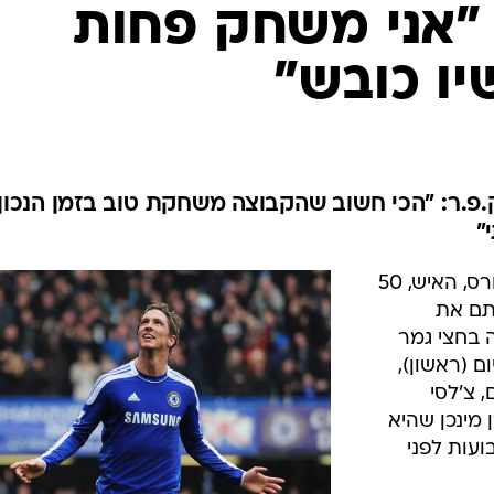
ענפים נוספים
 "אני משחק פחות
לוח שידורים
יו כובש"
החידה של ספור
ארכיון מדורים
כתבו לנו
ק.פ.ר: "הכי חשוב שהקבוצה משחקת טוב בזמן הנכון"
"
איך שער אחד משנה הכל. פרננדו טורס, האיש, 50
חתם את
ה בחצי גמר
ם (ראשון),
 צ'לסי
ירן מינכן שהיא
ועות לפני