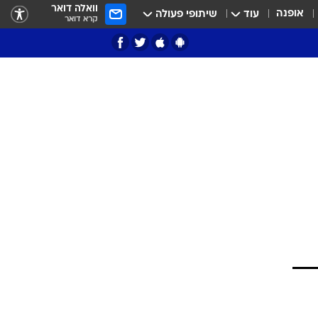
וואלה דואר
אופנה
עוד
שיתופי פעולה
קרא דואר
ציון 3
דאבל דריבל
שעלול
י
זר)