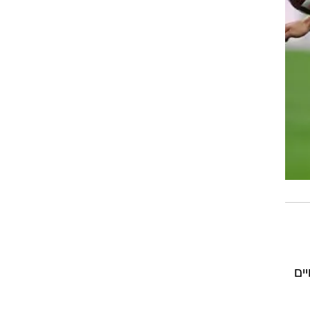
ים
 הם
יה
ה
ס
ים