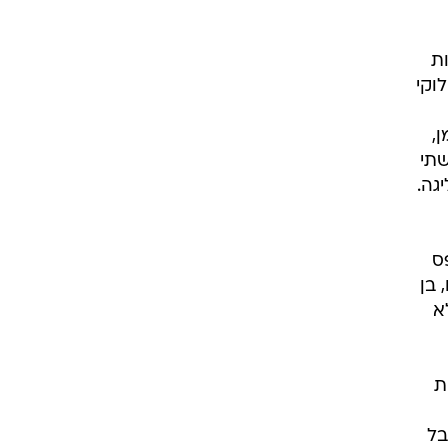
 בן
 ולא
ות
בל