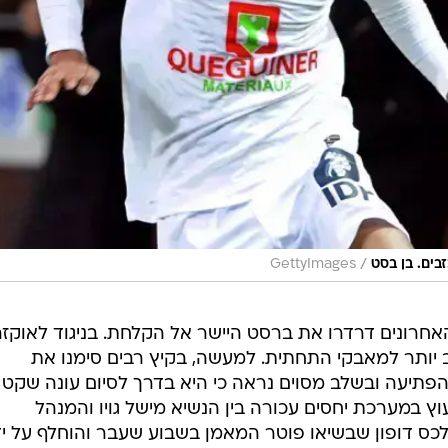
/
ונים דרדרו את ברסט היישר אל הקלחת. בניגוד לאוקזר
יותר למאבקי התחתית. למעשה, בקיץ רבים סימנו את
פתיעה ובשלב מסוים נראה כי היא בדרך לסיום עונה שקט
 במערכת יחסים עכורה בין הנשיא מישל גויו והמנהל
כס דופון שבשיאו פוטר המאמן בשבוע שעבר והוחלף על יד
ם ותקף בחריפות את המאמן. הנשיא הציג במסיבת מספר סיבו
לפיטורים: סירובו של המאמן להארכת החוז
צד הצוות המקצועי: "לא מקובל שכשהקבוצה מתאמנת
הצוות מגיע ב-15:50. זה לא עובד ככה בשום מקום... כששחקן מצפה לשיחה עם המאמ
י שלושה ימים". דופון מיהר להגיב: "במשך שלוש שנים הקד
והנשמה. לאף אחד אין זכות להגיד שלא נלחמתי להישאר בלי
סיביות ונחישות להתמודד עם האתגר".
נה חיובית בסך הכל. במהירות מפתיעה וראויה לציון, הוא תפ