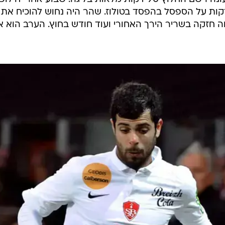
ים. בן בסט
GettyImages