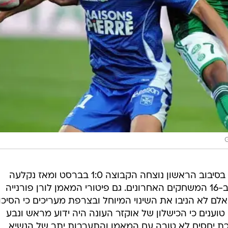
המצב של אוקזר, כאמור, חמור יותר. בסיבוב הראשון נוצחה הקבוצה 1:0 בברסט ומאז נקלעה
לסחרור מקצועי והשיגה ניצחון אחד ב-16 המשחקים האחרונים. גם פיטורי המאמן לורן פורנייה
ואלם לא הניבו את השינוי המיוחל ובצרפת מעריכים כי הסיכוי
וענים כי הכישלון של אוקזר העונה היה ידוע מראש ונבע
ת יחסים לא טובה עם המאמן והתערבות יתר של הנשיא
ול", מנתח העיתונאי מתיאס ענבר. "שום דבר לא עבד שם.
רטי ואירניוש יילן, שחקנים לא הסתדרו אחד עם השני ופורני
 מדי שחקנים סוליסטים שחושבים על עצמם ולא על הקבוצ
גע שלא הולך, לפעמים צריך לרדת ליגה כדי להבין מה היו
ניסיון, אבל משהו לא התחבר. אלאן טראורה, רוי קונטו ודני
ם שחקנים אנוכיים, ובכלל, בסגל כמעט ואין שחקנים שמנוס