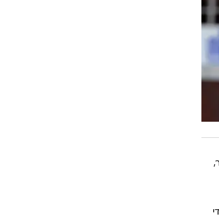
,
י
ת
ה בחודש דצמבר, כשהקבוצה הייתה במקום ה-11, חילוקי
ן,
שתי
גה.
ס