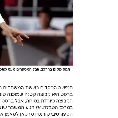
חמישה הפסדים בששת המשחקים האחר
ברסט היא קבוצה קטנה שמוכנה טוב 
הקבוצה כיורדת בטוחה, אבל ברסט ה
במרכז הטבלה. אז הגיע המשבר שנעוץ
הספורטיבי קורנטין מרטאן למאמן אל
אותו מרטאן.
ביום שישי קיים גויו מסיבת עיתונאי
הדעות בנוגע לרכש וחוסר השקעה מ
ב-16:00, 
לא יכול להיות שהוא יקבל אותה אחר
את עצמי למועדון ונתתי לו את הלב 
לאף אחד אין זכות לומר שאין בי אגר
עבור בן בסט, ירידה יכולה לפגוע בעו