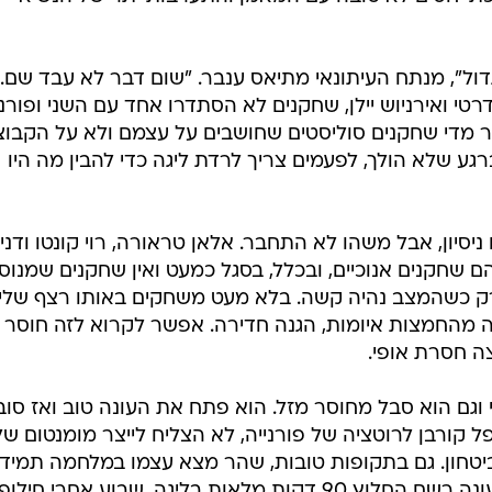
 כשהמצב נהיה קשה. בלא מעט משחקים באותו רצף שליל
ה מהחמצות איומות, הגנה חדירה. אפשר לקרוא לזה חוסר מ
ה חסרת אופי.
ם הוא סבל מחוסר מזל. הוא פתח את העונה טוב ואז סוב
 קורבן לרוטציה של פורנייה, לא הצליח לייצר מומנטום של
טחון. גם בתקופות טובות, שהר מצא עצמו במלחמה תמידי
על מעמדו ולראייה, רק פעם אחת העונה רשם החלוץ 90 דקות מלאות בליגה. שבוע אחרי חילופ
מן מצא עצמו החלוץ יושב 90 דקות על הספסל בהפסד בטולוז. שהר היה נחוש להוכיח את
ה חזקה בשריר הירך האחורי ועוד חודש בחוץ. הערב הוא א