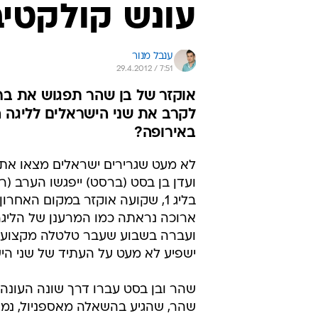
בליג 1, שקועה אוקזר במקום ה
ארוכה נראתה כמו המרענן של הליגה
ועברה בשבוע שעבר טלטלה מקצועית
ישפיע לא מעט על העתיד של שני הי
שהר ובן בסט עברו דרך שונה העונה, 
שהר, שהגיע בהשאלה מאספניול, נמ
מומנטום של משחקים רצופים גם בגלל
בהתמודדות עם קפיצת המדרגה מקבו
ביבשת וזכה ליותר קרדיט ואמון בקבו
דומה של ארבעה שערים בכל המסגרו