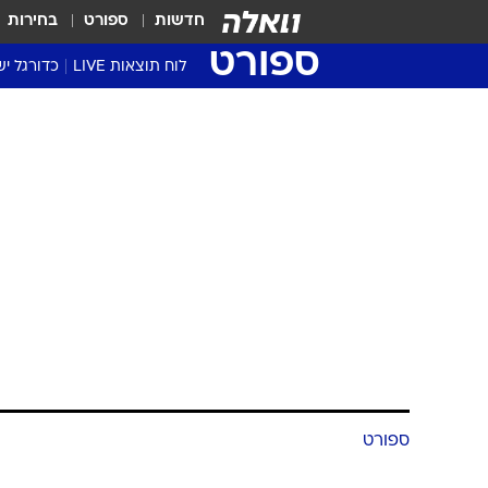
חדשות
ספורט
בחירות
ספורט
לוח תוצאות LIVE
כדורגל יש
ליגת העל Winner
סטט' ליגת
ספורט
גביע המדי
גביע הטוט
עונש קולקטיב
שגרירים
נבחרות י
ענבל מנור
ליגה לאומ
29.4.2012 / 7:51
ליגה א'
לקרב את שני הישראלים לליגה ה
באירופה?
לא מעט שגרירים ישראלים מצאו את ע