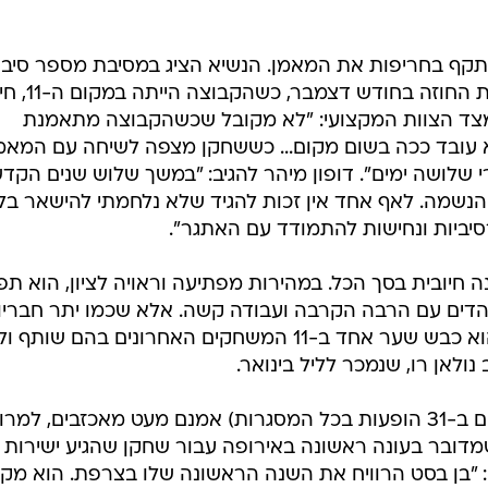
ים עם הרבה הקרבה ועבודה קשה. אלא שכמו יתר חבריו,
בסט ידע ירידה בתקופה האחרונה. הוא כבש שער אחד ב-11 המשחקים האחרונים בהם שותף
ולאן רו, שנמכר לליל בינואר.
המספרים של בן בסט (ארבעה שערים ב-31 הופעות בכל המסגרות) אמנם מעט מאכזבים, למר
דובר בעונה ראשונה באירופה עבור שחקן שהגיע ישירות
"בן בסט הרוויח את השנה הראשונה שלו בצרפת. הוא מק
ציונים גבוהים והמגזין 'פראנס פוטבול' אפילו בחר בו במהלך העונה כאחד מ-10 הזרים הטובים