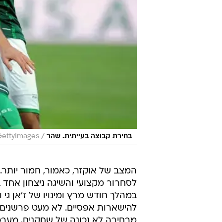
/
בחירת קבוצה בעייתית. שהר
GettyImages
במהלך חודש מרץ ומינויו של ז'אן גי 
להישארות אפסיים. לא מעט פרשנים ט
מבחירה לא נכונה של שחקנים, מערכ
בקביעת ההרכב.
"העונה של אוקזר היא פספוס אחד גד
לא הביאו מחליפים ראויים לבנואה פד
לא הסתדר עם השחקנים. יש שם יותר
כקולקטיב. מדובר במועדון מפואר ובר
הבעיות".
לאוקזר יש דווקא לא מעט כישרון וגם 
אולייש, שאחראים על הצד היצירתי, ה