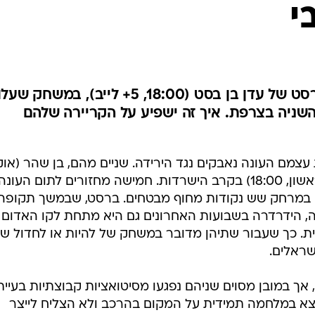
ענפים נוספים
אחרון במרחק שש נקודות מחוף מבטחים. ברסט, שבמשך תקופה
לוח שידורים
, הידרדרה בשבועות האחרונים גם היא מתחת לקו האדום
. כך שעבור שתיהן מדובר במשחק של להיות או לחדול ש
החידה של ספור
שראלים.
ארכיון מדורים
כתבו לנו
אך במובן מסוים שניהם נפגעו מסיטואציות קבוצתיות בעייתי
צא במלחמה תמידית על המקום בהרכב ולא הצליח לייצר
 שתי פציעות. בן בסט, בעונתו הראשונה באירופה, הרשים
צה קטנה בישראל לאחת הליגות החזקות והאגרסיביות
צתו. אלא שבסופו של דבר, שניהם מגיעים לקו הסיום במאזן
ת כששניהם נאבקים נגד הירידה.