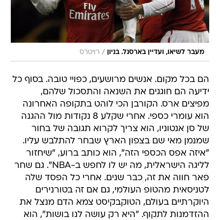
/
מעבר לשיאו, ועדיין בארסנל. בניון
רויטרס
הם בכל מקום. אנשים מרושעים, כפויי טובה. בסוף כל
ידיעה הם חוגגים את השנאה והתסכול שלהם,
מפיצים ארס. הקורבן הכי לוהט בתקופה האחרונה
הוא עומרי כספי. אחרי שקלע 8 נקודות מול ההגנה
של סן אנטוניו, הוא צריך לקרוא תגובה של בחור
שמנמן מאי שם בצפון הארץ שבחר להתלבש עליו.
"איזה אפס הכספי הזה", הוא כותב ברוע, "שיחזור
לליגה הישראלית, מה יש לו לחפש ב-NBA". גם שחר
פאר חווה את זה, כבר שנים. אחרי כל הפסד שלה
לטניסאית מהטופ העולמי, גם אם זה בטורנירים
היוקרתיים בעולם, הטוקבקיסט צמא הדם מנצל את
ההזדמנות לתקוף. "היא רק עושה לנו בושות", הוא