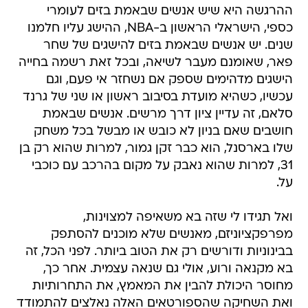
ההרגשה היא שיש אנשים שבאמת בזים לעומרי
כספי, הישראלי הראשון ב-NBA, ההישג עליו חלמנו
שנים. יש אנשים שבאמת בזים להישגים של שחר
פאר, שאומנם מעבר לשיאה, ובכל זאת רשמה בחייה
הישגים מדהימים שספק אם נשחזר אי פעם, וגם
עכשיו, כשהיא מועדת בסיבוב ראשון או שני של גרנד
סלאם, זה עדיין ציון דרך מרשים. אנשים שבאמת
חושבים שאם בניון לא כובש או מבשל בכל משחק
שלו בארסנל, הוא כבר זקן גמור, למרות שהוא רק בן
31, למרות שהוא נאבק על מקום בהרכב עם כוכבי
על.
ואל תגידו לי שזה בא משאיפה למצוינות,
מפרפקציוניזם, מאנשים שלא מוכנים להסתפק
בבינוניות ודורשים רק את הטוב ביותר. לפני הכל, זה
בא מקנאה ורוע, אולי גם שנאה עצמית. אחר כך,
מחוסר היכולת להבין את המאמץ, את התחרותיות
ואת השחיקה שהספורטאים האלה נאלצים להתמודד