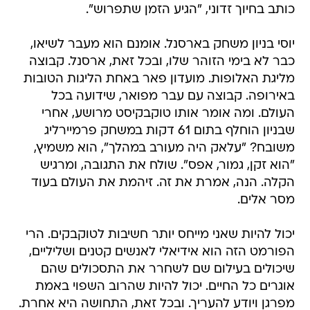
כותב בחיוך זדוני, "הגיע הזמן שתפרוש".
יוסי בניון משחק בארסנל. אומנם הוא מעבר לשיאו,
כבר לא בימי הזוהר שלו, ובכל זאת, ארסנל. קבוצה
מליגת האלופות. מועדון פאר באחת הליגות הטובות
באירופה. קבוצה עם עבר מפואר, שידועה בכל
העולם. ומה אומר אותו טוקבקיסט מרושע, אחרי
שבניון הוחלף בתום 61 דקות במשחק פרמיירליג
משובח? "עלאק היה מעורב במהלך", הוא משמיץ,
"הוא זקן, גמור, אפס". שולח את התגובה, ומרגיש
הקלה. הנה, אמרת את זה. זיהמת את העולם בעוד
מסר אלים.
יכול להיות שאני מייחס יותר חשיבות לטוקבקים. הרי
הפורמט הזה הוא אידיאלי לאנשים קטנים ושליליים,
שיכולים בעילום שם לשחרר את התסכולים שהם
אוגרים כל החיים. יכול להיות שהרוב השפוי באמת
מפרגן ויודע להעריך. ובכל זאת, התחושה היא אחרת.