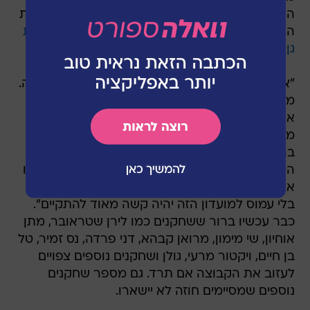
הישראלי סיימתי", אמר הנשיא בתגובה להחלטת בית
הדין
להפחית שלוש נקודות ממאזנן של הפועל רמת
גן ובני לוד
.
"אם עמוס לוזון יעזוב עכשיו, זאת תהיה אבידה גדולה.
מצב כזה יגרום לחוסר ודאות, לעזיבה המונית, אף
אחד לא ירצה להתקרב למועדון במצב הזה". אמר
מוקדם יותר חלוץ מכבי פתח תקוה, עומר גולן,
בהתייחס
להודעה של נשיא המועדון
אתמול לפיה
הוא מתכוון לפרוש מהענף. "תמיד ניהלו ותמיד ינהלו
את המועדון הזה אנשים טובים", המשיך גולן, "אבל
בלי עמוס למועדון הזה יהיה קשה מאוד להתקיים".
כבר עכשיו ברור ששחקנים כמו לירן שטראובר, מתן
אוחיון, שי מימון, מרואן קבהא, דני פרדה, נס זמיר, טל
בן חיים, ויקטור מרעי, גולן ושחקנים נוספים צפויים
לעזוב את הקבוצה אם תרד. גם מספר שחקנים
נוספים שמסיימים חוזה לא יישארו.