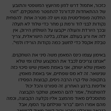
כזכור, אתמול דרש לוזון מהיועץ המשפטי והתובע
של ההתאחדות לכדורגל להתפטר מתפקידם. "זוהי
החלטה פופוליסטית נטו ויש לה מטרה אחת  להפחית
נקודות לבני לוד ורמת גן מחר כדי שלוד לא תעלה
ובכך היורדת והעולה ייקבעו על השולחן הירוק. אין
לזה אח ורע בעולם. אצלנו, בליגה הישראלית, צריך
טבלת אקסל כדי לחשב כמה נקודות הורידו ולמי".
באימון עצמו כינס המאמן משה סיני את השחקנים.
"אנחנו צריכים לכבד את המקצוע שלנו ומי שלא
מאמין שלא ישחק. אני באמת מאמין שיש סיכוי כזה
שנישאר. זה לא מס שפתיים, אני באמת מאמין.
בתקופה שלי קרו הרבה ניסים, קבוצות הפסידו
אליפות ברגע האחרון. זה ספורט והכל יכול
להשתנות", אמר להם המאמן. שחקני הקבוצה
מתוסכלים מאוד מהמצב אליו נקלעה הקבוצה, וכמה
מהם אמרו היום: "ברור שנילחם עד הסוף, אבל