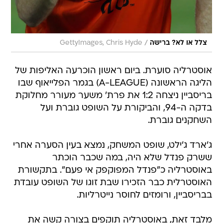
/
צלל או לא? ברישה
GettyImages, Chris Hyde
אוסטרליה סוערת. ביום ראשון הוכרעה האליפות של
הליגה הראשונה (A-LEAGUE) בגמר הפלייאוף שבו
בריסביין ניצחה 1:2 את פרת' משער מעורר מחלוקת
בדקה ה-94, והביקורת על השופט גוברת ועל
השחקנים גוברת.
ג'ארד ג'ילט, שופט המשחק, נמצא בעין הסערה אחרי
ששרק פנדל שלא היה, במה שכבר הוכתר
באוסטרליה כ"פנדל המפוקפק אי פעם". בתקשורת
האוסטרלית כבר הזכירו שבת זוגו של השופט עובדת
בבריסביין, ורומזים לחוסר נייטרליות.
מלבד זאת, באוסטרליה תוקפים בצורה קשה את