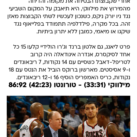
אחרי שקבוצתו הבטיחה את מקומה והדיחה
מהמירוץ את מילווקי, היא תיאבק על המקום השביעי
נגד ניו יורק ניקס, כשנכון לעכשיו לשתי הקבוצות מאזן
זהה. בכל מקרה, פילדלפיה תתמודד בפלייאוף נגד
שיקגו או מיאמי, כמובן ללא יתרון ביתיות.
פרט ליאנג, גם אלטון ברנד וג'רו הולידיי קלעו 15 כל
אחד לסיקסרס, אנדרה איגודאלה היה קרוב
לטריפל-דאבל כשסיים עם 14 נקודות, 7 ריבאונדים
ו-9 אסיסטים. מארשון ברוקס הוביל את הנטס עם 18
נקודות, כריס האמפריס הוסיף 16 ו-12 ריבאונדים.
מילווקי (33:31) - טורונטו (42:23) 86:92