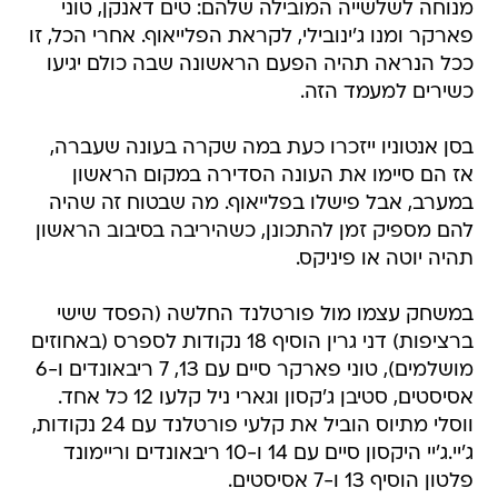
מנוחה לשלשייה המובילה שלהם: טים דאנקן, טוני
פארקר ומנו ג'ינובילי, לקראת הפלייאוף. אחרי הכל, זו
ככל הנראה תהיה הפעם הראשונה שבה כולם יגיעו
כשירים למעמד הזה.
בסן אנטוניו ייזכרו כעת במה שקרה בעונה שעברה,
אז הם סיימו את העונה הסדירה במקום הראשון
במערב, אבל פישלו בפלייאוף. מה שבטוח זה שהיה
להם מספיק זמן להתכונן, כשהיריבה בסיבוב הראשון
תהיה יוטה או פיניקס.
במשחק עצמו מול פורטלנד החלשה (הפסד שישי
ברציפות) דני גרין הוסיף 18 נקודות לספרס (באחוזים
מושלמים), טוני פארקר סיים עם 13, 7 ריבאונדים ו-6
אסיסטים, סטיבן ג'קסון וגארי ניל קלעו 12 כל אחד.
ווסלי מתיוס הוביל את קלעי פורטלנד עם 24 נקודות,
ג'יי.ג'יי היקסון סיים עם 14 ו-10 ריבאונדים וריימונד
פלטון הוסיף 13 ו-7 אסיסטים.