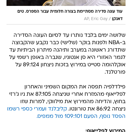
עוד עונה סדירה מסתיימת בצורה חלומית עבור הספרס. טים
/
דאנקן
AP, Eric Gay
שלושה ימים בלבד נותרו עד לסיום העונה הסדירה
ב-NBA ולפנות בוקר (שלישי) כבר נקבע שהקבוצה
שתדורג ראשונה במערב ותיהנה מיתרון הביתיות עד
לגמר האזורי היא סן אנטוניו, שגברה באופן רשמי על
אוקלהומה סטייט במירוץ בזכות ניצחון 89:124 על
פורטלנד.
פילדלפיה תפסה את המקום השמיני והאחרון
לפלייאוף מהמזרח אחרי שניצחה 87:105 את ניו ג'רזי
בחוץ, והדיחה מהמירוץ את מילווקי, למרות שזו
ניצחה 86:92 את טורונטו.
קליבלנד ועמרי כספי רשמו
הפסד נוסף, הפעם 109:101 מול ממפיס.
המירוץ לפלייאוף: