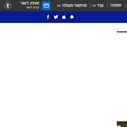
וואלה דואר
אופנה
עוד
שיתופי פעולה
קרא דואר
ציון 3
דאבל דריבל
י