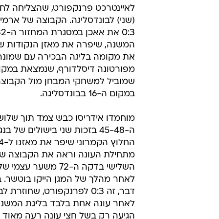
לאיינטרכט פרנקפורט, שהצליחה לחז
(שני) לבונדסליגה. הקבוצה של ארמי
המשנה, שיפרה את מאזן הנקודות ש
את מקומה בליגה הבכירה עם שמונה 
מפורטונה דיסלדורף, שנמצאת במקו
שמוביל למשחקי המבחן מול הקבוצה
במקום ה-16 בבונדסליגה.
מוחמדו אידריסו כבש צמד תוך שלוש 
ה-45-48 בזכות שני בישולים של בנ
מתחילת העונה וראה את הקבוצה ש
השלישי בדקה ה-72 משער עצ
לאחר מהלך של המגן הייקו בוטשר. ב
דבר, זה 0:3 לפרנקפורט, שחוזרת
לאחר עונה אחת בלבד בליגת המשנה
הגיעה רק בשל חצי עונה רעה מאוד ב