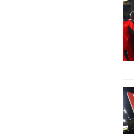
ט1
מחוץ לקווים
4-4-2
משרד החוץ
רץ על הקווים
ספורט בחקירה
סוגרים שנה
מונדיאל 2014
בראש ובראשונה
אליפות אפריקה 2015
יורו צעירות 2013
לונדון 2012
יורו 2012