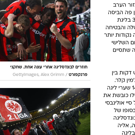
ענפים נוספים
ור הערב
לוח שידורים
ן פה הביסה
0:3 את אאכן במסגרת המחזור ה-32 בליגת
החידה של ספור
לה והבטיחה
ארכיון מדורים
נקודות יותר
כתבו לנו
ם השלישי
 שתסיים
חוזרים לבונדסליגה אחרי עונה אחת. שחקני
דקות בין
/
פרנקפורט
GettyImages, Alex Grimm
ג'מין קלר.
החלוץ הקמרוני שיפר את מאזנו ל-14 שערי ליגה
לו כובשת את
מי של סיי אולינבסי
סופו של
 לבונדסליגה
, אליה
ליגה