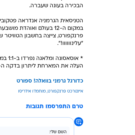
הבכירה בעונה שעברה.
הטניסאית הגרמניה אנדראה פטקוביץ
במקום ה-12 בעולם ואוהדת מושב
פרנקפורט, צייצה בחשבון הטוויטר ש
"עלינוווווו!".
העלה את המארחת ליתרון בדקה ה-53, סנטי קאסורלה איזן בדקה ה-67
כדורגל גרמני בוואלה! ספורט
איינטרכט פרנקפורט
מוחמדו אידריסו
טרם התפרסמו תגובות