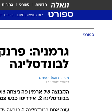
חדשות
ספורט
בחירות
ספורט
לוח תוצאות LIVE
כדורגל יש
ליגת העל Winner
סטט' ליגת
ספורט
גביע המדי
גביע הטוט
גרמניה: פרנק
שגרירים
לבונדסליגה
נבחרות י
ליגה לאומ
ליגה א'
מערכת וואלה ספורט
23.4.2012 / 20:07
בבונדסליגה 2. אידריסו כבש צמד
עונה אחת בבונדסליגה 2.