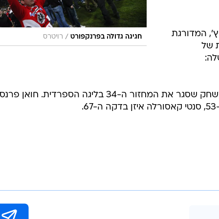
', המדורגת
/
חגיגה גדולה בפרנקפורט
רויטרס
עת של
לה:
* אוסאסונה ומלאגה נפרדו ב-1:1 במשחק שסגר את המחזור ה-34 בליגה הספרדית. חו
.