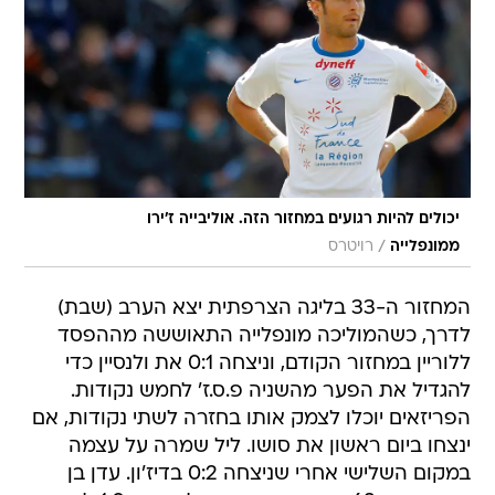
יכולים להיות רגועים במחזור הזה. אוליבייה ז'ירו
/
ממונפלייה
רויטרס
המחזור ה-33 בליגה הצרפתית יצא הערב (שבת)
לדרך, כשהמוליכה מונפלייה התאוששה מההפסד
ללוריין במחזור הקודם, וניצחה 0:1 את ולנסיין כדי
להגדיל את הפער מהשניה פ.ס.ז' לחמש נקודות.
הפריזאים יוכלו לצמק אותו בחזרה לשתי נקודות, אם
ינצחו ביום ראשון את סושו. ליל שמרה על עצמה
במקום השלישי אחרי שניצחה 0:2 בדיז'ון. עדן בן