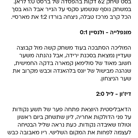
בסט שיחק 62 דקות בהפסדה של ברסט 1:0 לראן.
במשחק נוסף שנשמע סקסי על הנייר אבל הוא בסך
הכל קרב מרכז טבלה, ניצחה בורדו 1:2 את מארסיי.
מונפלייה - ולנסיין 0:1
המוליכה הסתבכה בעוד משחק קשה מול קבוצה
שעדיין נמצאת בסכנת ירידה, אבל נהנתה משער
חשוב מאוד של סולימאן קמארה בדקה החמישית,
שנהנה מבישול של יונס בלהאנדה וכבש מקרוב את
שער הניצחון.
דיז'ון - ליל 2:0
הדאבליסטית היוצאת פתחה פער של תשע נקודות
על פני הדולקות אחריה, ליון שתשחק ביום ראשון
וטולוז שאיבדה נקודות. כעת נראה שליל הבטיחה
לעצמה לפחות את המקום השלישי. ריו מאבובה כבש