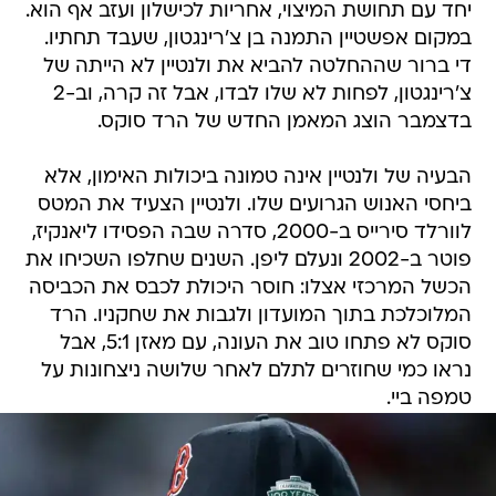
יחד עם תחושת המיצוי, אחריות לכישלון ועזב אף הוא.
במקום אפשטיין התמנה בן צ'רינגטון, שעבד תחתיו.
די ברור שההחלטה להביא את ולנטיין לא הייתה של
צ'רינגטון, לפחות לא שלו לבדו, אבל זה קרה, וב-2
בדצמבר הוצג המאמן החדש של הרד סוקס.
הבעיה של ולנטיין אינה טמונה ביכולות האימון, אלא
ביחסי האנוש הגרועים שלו. ולנטיין הצעיד את המטס
לוורלד סירייס ב-2000, סדרה שבה הפסידו ליאנקיז,
פוטר ב-2002 ונעלם ליפן. השנים שחלפו השכיחו את
הכשל המרכזי אצלו: חוסר היכולת לכבס את הכביסה
המלוכלכת בתוך המועדון ולגבות את שחקניו. הרד
סוקס לא פתחו טוב את העונה, עם מאזן 5:1, אבל
נראו כמי שחוזרים לתלם לאחר שלושה ניצחונות על
טמפה ביי.