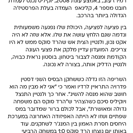
רמירז עזב, באמצע עונת 2008, יוקיליס נכנס לעמדת
חובט מספר 4, קלינאפ  העמדה בעלת הפרסטיז'ה
הגדולה ביותר בהרכב.
בין פציעה לפציעה, היכולת שלו נפגעה משמעותית
ונדמה שגם הלחץ עושה את שלו. אלא שזה לא היה
אקט נכון, ולנטיין הצית אש שהרד סוקס ממש לא היו
צריכים. המועדון עדיין מלקק את פצעי העונה
הקודמת ומנסה לצבור ביטחון. בוסטון נראית כבויה,
ולנטיין הדליק אותה, בצורה לא נכונה.
השריפה הזו גדלה כששחקן הבסיס השני דסטין
פדרויה התראיין לרדיו ואמר כי "אני לא מבין מה הוא
חושב שהוא מנסה להשיג". אחר כך ולנטיין התנצל
ויוקיליס סיכם כשהצהיר ש"הרד סוקס הם משפחה
גדולה ומאושרת", אבל לכולם ברור שמדובר במס
שפתיים ושזו לא הייתה האפיזודה האחרונה במערכת
היחסים חסרת האמון בין המנג'ר לשחקנים. עוד
באותו יום נוצחו הרד סוקס 1:0 במשחק הרביעי