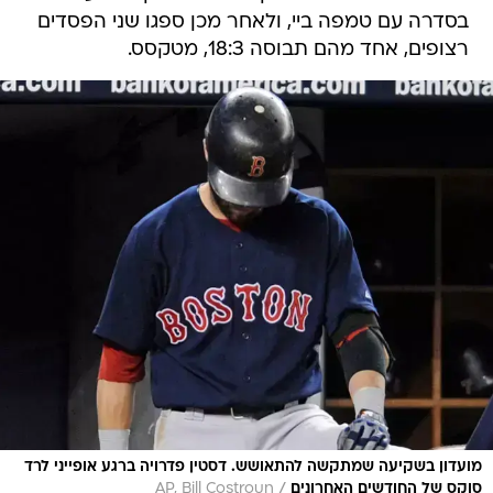
בסדרה עם טמפה ביי, ולאחר מכן ספגו שני הפסדים
רצופים, אחד מהם תבוסה 18:3, מטקסס.
מועדון בשקיעה שמתקשה להתאושש. דסטין פדרויה ברגע אופייני לרד
/
סוקס של החודשים האחרונים
AP, Bill Costroun