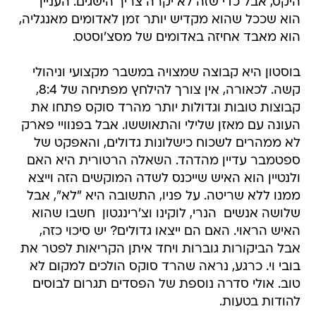
היקס, אבל כדי שזה לא יקרה צריך הישגים. העניין
הוא שככל שהוא מקדיש יותר זמן לאדומים מאנגליה,
הוא מאבד אחיזה באדומים של מסצ'וסטס.
בוסטון היא קבוצה שמצויה במשבר מקצועי וניהולי
קשה. לכאורה, אין צורך להילחץ מפתיחה של 8:4,
קבוצות טובות וגדולות יותר מהרד סוקס פתחו את
העונה עם מאזן שלילי והתאוששו. אבל בפנוויי פארק
לא ממהרים לשכוח כישלונות גדולים, והאפקט של
ספטמבר עדיין מהדהד. השאלה הרטורית היא האם
ולנטיין הוא האיש שייכנס לשדה המוקשים הזה וייצא
ממנו ללא שריטה. על פניו, התשובה היא "לא", אבל
שלושה אנשים  הנרי, לוקינו וצ'רינגטון  חשבו שהוא
האיש הראוי. האם הם ייצאו גדולים? יש סיכוי כזה,
אבל הביקורות גוברות ויחד איתן הקריאות לפטר את
בובי וי. כרגע, נראה שהרד סוקס הולכים למקום לא
טוב. אולי סדרה נוספת של הפסדים תגרום לבוסים
להודות בטעות.