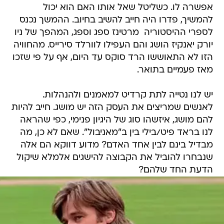
אפשרה לו. כשליטל שאל אותו האם הוא יכול
להמשיך, פדרו היה חייב להשיב בחיוב. ההמשך נכנס
לספרי ההיסטוריה  מרטינז ספג וספג, המהפך של ניו
יורק יאנקיז הושג והם העפילו לוורלד סירייס. מהחוויה
הזו לא התאוששו הרד סוקס עד היום, אף על פי שזכו
מאז פעמיים בתואר.
יש לנו נטייה לתת קרדיט למאמנים ולהנהלות.
לאנשים שמריצים את העסק הזה יש מושג. חייב להיות
להם מושג, איזשהו סוג של היגיון פנימי, כפי שהראה
לנו בראד פיט/בילי בין ב"מאניבול". שאם לא כן, מה
מבדיל בינם לבין אחד האדם? מדוע דווקא הם אלה
שנבחרו להוביל את הקבוצה להישגים אלמלא שיקול
הדעת החד שלהם?