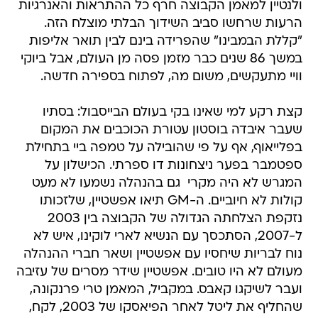
ולנטיין למאמן הקבוצה חרף כל ההתראות והאנרגיות
הרעות שרחשו סביב השידוך הבלתי מוצלח הזה.
"קללת הבמבינו" שהפרידה בינם לבין תואר אליפות
במשך 86 שנים כבר מזמן פסה מן העולם, אבל ביוקי
וויי מתעקשים, משום מה, לפתוח בספירה חדשה.
קצת רקע למי שאינו בקי בעולם הבייסבול: בסתיו
שעבר איבדה בוסטון עטורת הכוכבים את המקום
בפלייאוף, אף על פי שהובילה על טמפה ביי בתחילת
ספטמבר בפער ניצחונות דו ספרתי. הכישלון על
המגרש לא היה מקרי  גם בהנהלה נשמעו לא מעט
קולות לא חיוביים. ה-GM תיאו אפשטיין, שלזכותו
נזקפת הצלחתה הגדולה של הקבוצה בין 2003
ל-2007, הסתכסך עם הנשיא לארי לוקינו, איש לא
נוח לבריות שיחסיו עם אפשטיין ושאר חברי ההנהלה
מעולם לא היו טובים. אפשטיין שידר מסרים של עזיבה
ועבר לשיקגו קאבס. במקביל, המאמן טרי פרנקונה,
שהחליף את ליטל לאחר הפיאסקו של 2003, לקח,