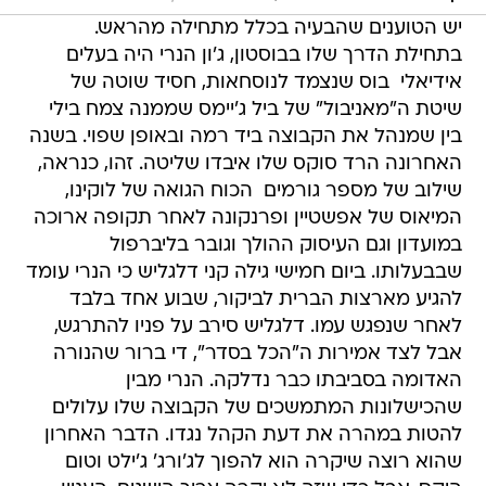
יש הטוענים שהבעיה בכלל מתחילה מהראש.
בתחילת הדרך שלו בבוסטון, ג'ון הנרי היה בעלים
אידיאלי  בוס שנצמד לנוסחאות, חסיד שוטה של
שיטת ה"מאניבול" של ביל ג'יימס שממנה צמח בילי
בין שמנהל את הקבוצה ביד רמה ובאופן שפוי. בשנה
האחרונה הרד סוקס שלו איבדו שליטה. זהו, כנראה,
שילוב של מספר גורמים  הכוח הגואה של לוקינו,
המיאוס של אפשטיין ופרנקונה לאחר תקופה ארוכה
במועדון וגם העיסוק ההולך וגובר בליברפול
שבבעלותו. ביום חמישי גילה קני דלגליש כי הנרי עומד
להגיע מארצות הברית לביקור, שבוע אחד בלבד
לאחר שנפגש עמו. דלגליש סירב על פניו להתרגש,
אבל לצד אמירות ה"הכל בסדר", די ברור שהנורה
האדומה בסביבתו כבר נדלקה. הנרי מבין
שהכישלונות המתמשכים של הקבוצה שלו עלולים
להטות במהרה את דעת הקהל נגדו. הדבר האחרון
שהוא רוצה שיקרה הוא להפוך לג'ורג' ג'ילט וטום