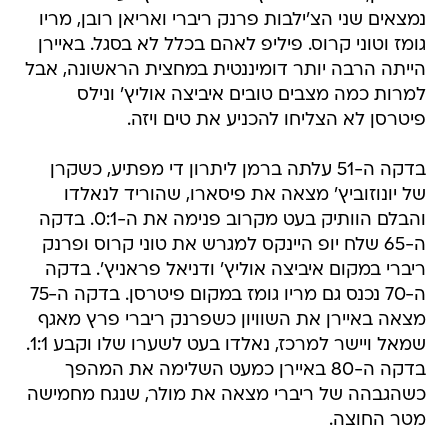
נמצאים שני הצ'ילבות פרנק ריברי ואריאן רובן, מריו
גומז וטוני קרוס. פיליפ לאהם בכלל לא בסגל. באיירן
הייתה הרבה יותר דומיננטית במחצית הראשונה, אבל
למרות כמה מצבים טובים איביצה אוליץ' ונילס
פיטרסן לא הצליחו להכניע את טים ויזה.
בדקה ה-51 עלתה ברמן ליתרון די מפתיע, כשקרן
של יונוזוביץ' מצאה את פיסארו, שהוריד לנאלדו
והבלם הוותיק בעט מקרוב פנימה את ה-0:1. בדקה
ה-65 שלח יופ היינקס למגרש את טוני קרוס ופרנק
ריברי במקום איביצה אוליץ' ודניאל פראניץ'. בדקה
ה-70 נכנס גם מריו גומז במקום פיטרסן. בדקה ה-75
מצאה באיירן את השוויון כשפרנק ריברי פרץ מאגף
שמאל ויישר למרכז, נאלדו בעט לשערו שלו וקבע 1:1.
בדקה ה-80 באיירן כמעט השלימה את המהפך
כשהגבהה של ריברי מצאה את מולר, שנגח מחמישה
מטר החוצה.