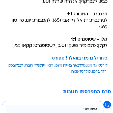
כבש ללברקוזן: אנדרה שרלה (80)
נירנברג - המבורג 1:1
לנירנברג: דניאל דידאבי (65), להמבורג: יונג מין סון
(59)
קלן - שטוטגרט 1:1
לקלן: סלבומיר פשקו (50), לשטוטגרט: קקאו (72)
כדורגל גרמני בוואלה! ספורט
דורטמונד
מנשנגלדבאך
באיירן מינכן
רומן ויידנפלר
רוברט לבנדובסקי
ורדר ברמן
קייזרסלאוטרן
טרם התפרסמו תגובות