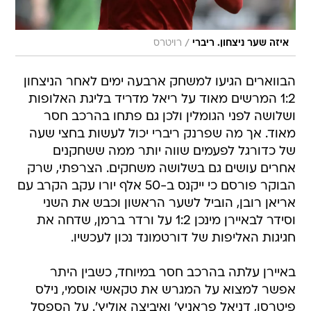
/
איזה שער ניצחון. ריברי
רויטרס
הבווארים הגיעו למשחק ארבעה ימים לאחר הניצחון
1:2 המרשים מאוד על ריאל מדריד בליגת האלופות
ושלושה לפני הגומלין ולכן גם פתחו בהרכב חסר
מאוד. אך מה שפרנק ריברי יכול לעשות בחצי שעה
של כדורגל לפעמים שווה יותר ממה ששחקנים
אחרים עושים גם בשלושה משחקים. הצרפתי, שרק
הבוקר פורסם כי ייקנס ב-50 אלף יורו עקב הקרב עם
אריאן רובן, הוביל לשער הראשון וכבש את השני
וסידר לבאיירן מינכן 1:2 על ורדר ברמן, שדחה את
חגיגות האליפות של דורטמונד נכון לעכשיו.
באיירן עלתה בהרכב חסר במיוחד, כשבין היתר
אפשר למצוא על המגרש את טקאשי אוסמי, נילס
פיטרסן, דניאל פראניץ' ואיביצה אוליץ'. על הספסל