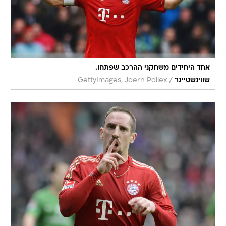
אחד היחידים משחקני ההרכב שפתחו.
/
שווינשטייגר
GettyImages, Joern Pollex