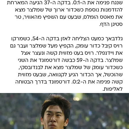
שנגח פנימה את ה-0:1. בדקה ה-37 הגיעה המארחת
להזדמנות נוספת כשכדור ארוך של שמלצר מצא
את מאטס הומלס, שבעט עם השפיץ מהאוויר, טר
סטיגן הדף.
גלדבאך כמעט הצליחה לאזן בדקה ה-54, כשמרקו
רויס קיבל כדור עומק, הקפיץ מעל שמלצר ועבר גם
את ויידנפלר. רויס בעט מזווית קשה ונעצר אצל
שמלצר. בדקה ה-59 כבשה דורטמונד את השני
כשכדור עומק של שמלצר מצא את לבנדובסקי,
שהוכשל, אך הכדור הגיע לקגוואה, שבעט מזווית
קשה פנימה את ה-0:2. דורטמונד בדרך הבטוחה
לאליפות.