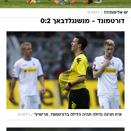
/
יש אליפות!!!!
רויטרס
דורטמונד - מנשנגלדבאך 0:2
/
איזו חגיגה גדולה תהיה הלילה בדורטמונד. פרישיץ'
רויטרס