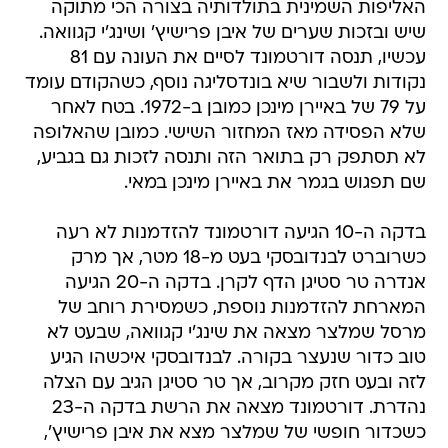
האליפות השמינית בתולדותיה בצורה הכי מתוקה
שיש ובזכות שערים של איבן פרישיץ' ושינג'י קגוואה.
עכשיו, תנסה דורטמונד לסיים את העונה עם 81
נקודות ולשבור שיא בונדסליגה נוסף, כשהקודם עומד
על 79 של באיירן מינכן כמובן ב-1972. בטח לאחר
שלא הפסידה מאז המחזור השישי. כמובן שהאלופה
לא תסתפק רק בתואר הזה ותנסה לזכות גם בגביע,
שם תפגוש בגמר את באיירן מינכן במאי.
בדקה ה-10 הגיעה דורטמונד להזדמנות לא רעה
כשרוברט לבנדובסקי בעט מ-18 מטר, אך מרק
אנדרה טר סטיגן הדף לקרן. בדקה ה-20 הגיעה
המארחת להזדמנות נוספת, כשמסירת רוחב של
מרסל שמלצר מצאה את שינג'י קגוואה, שבעט לא
טוב כדור שנעצר בקורה. לבנדובסקי איכשהו הגיע
לזה ובעט חזק מקרוב, אך טר סטיגן הגיב עם הצלה
נהדרת. דורטמונד מצאה את הרשת בדקה ה-23
כשכדור חופשי של שמלצר מצא את איבן פרישיץ',