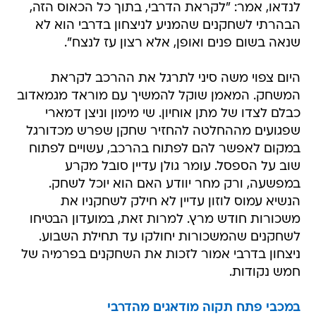
לנדאו, אמר: "לקראת הדרבי, בתוך כל הכאוס הזה,
הבהרתי לשחקנים שהמניע לניצחון בדרבי הוא לא
שנאה בשום פנים ואופן, אלא רצון עז לנצח".
היום צפוי משה סיני לתרגל את ההרכב לקראת
המשחק. המאמן שוקל להמשיך עם מוראד מגמאדוב
כבלם לצדו של מתן אוחיון. שי מימון וניצן דמארי
שפגועים מההחלטה להחזיר שחקן שפרש מכדורגל
במקום לאפשר להם לפתוח בהרכב, עשויים לפתוח
שוב על הספסל. עומר גולן עדיין סובל מקרע
במפשעה, ורק מחר יוודע האם הוא יוכל לשחק.
הנשיא עמוס לוזון עדיין לא חילק לשחקניו את
משכורות חודש מרץ. למרות זאת, במועדון הבטיחו
לשחקנים שהמשכורות יחולקו עד תחילת השבוע.
ניצחון בדרבי אמור לזכות את השחקנים בפרמיה של
חמש נקודות.
במכבי פתח תקוה מודאגים מהדרבי