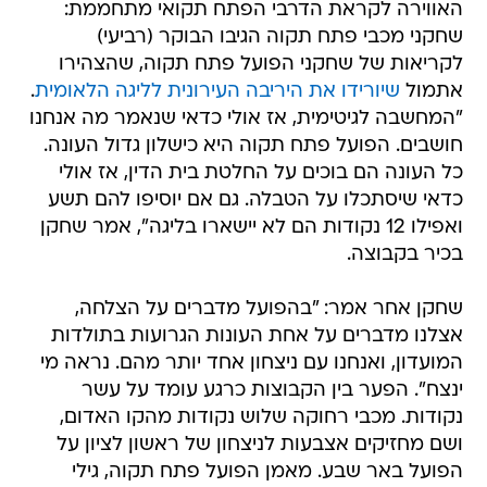
האווירה לקראת הדרבי הפתח תקואי מתחממת:
שחקני מכבי פתח תקוה הגיבו הבוקר (רביעי)
לקריאות של שחקני הפועל פתח תקוה, שהצהירו
אתמול
שיורידו את היריבה העירונית לליגה הלאומית
.
"המחשבה לגיטימית, אז אולי כדאי שנאמר מה אנחנו
חושבים. הפועל פתח תקוה היא כישלון גדול העונה.
כל העונה הם בוכים על החלטת בית הדין, אז אולי
כדאי שיסתכלו על הטבלה. גם אם יוסיפו להם תשע
ואפילו 12 נקודות הם לא יישארו בליגה", אמר שחקן
בכיר בקבוצה.
שחקן אחר אמר: "בהפועל מדברים על הצלחה,
אצלנו מדברים על אחת העונות הגרועות בתולדות
המועדון, ואנחנו עם ניצחון אחד יותר מהם. נראה מי
ינצח". הפער בין הקבוצות כרגע עומד על עשר
נקודות. מכבי רחוקה שלוש נקודות מהקו האדום,
ושם מחזיקים אצבעות לניצחון של ראשון לציון על
הפועל באר שבע. מאמן הפועל פתח תקוה, גילי