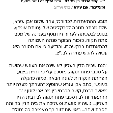
"יש קשר הכרחי בין מר לוזון לבית הדין? זה גישה פוגעת
/
ומעליבה". אבן עזרא
ברני ארדוב
תובע ההתאחדות לכדורגל, עו"ד שלום אבן עזרא,
שלח מכתב תגובה לפרקליטה של עמותת אומ"ץ,
בנוגע לבקשתה לערוך דיון נוסף בעניינה של מכבי
פתח תקוה. כזכור, הבוקר פנתה העמותה
להתאחדות בבקשה זו, והודיעה כי אם תסורב היא
עשויה להגיש עתירה לבג"צ.
"הגם שבית הדין העליון לא שינה את העונש שהושת
על מכבי פתח תקוה, מוסכם עלי כי דחיית ביצוע
הפחתת הנקודות לעונה הבאה, כמוה כהקלה
בעונש", כתב אבן עזרא שהוסיף: "הערתך מעלה יותר
מאשר ברמז, קשר הכרחי בין מר אבי לוזון יו"ר
ההתאחדות לבין מכבי פתח תקוה לבין בית הדין
העליון... גישה זו פוגעת ומעליבה את בית הדין בהיותה
חסרת שחר... ראוי שתחזור בך מאמירה כה נטולת