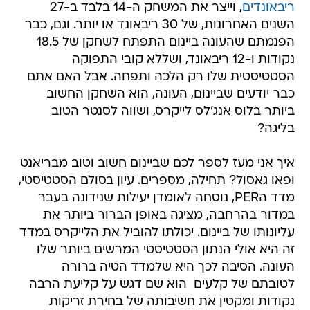
ריבאונדים
, וייצר את המשחק ה-14 בלבד ב-27
השנים האחרונות, של 30 ריבאונד או יותר. וגם, כבר
הפנמתם שהעונה ביינום התפתח לשחקן של 18.5
נקודות ו-12 ריבאונד, ושללא קובי התפוקה
הסטטיסטית שלו רק הלכה ותפחה. אבל האם אתם
כבר יודעים שביינום, העונה, הוא השחקן החשוב
ביותר בלוס אנג'לס לייקרס, ושווה לסנטר הטוב
בליגה?
איך אני מעז לספר לכם שביינום חשוב וטוב מבריאנט
ופאו גאסול? תחילה, מספרים. עיון בסולם הסטטיסטי,
מדד הPER, נוסחה לאומדן יעילות שנידונה בעבר
במדור בהרחבה, מציגה באופן הברור ביותר את
עליונותו של ביינום. יכולתו להוביל את הלייקרס במדד
זה היא אולי הנתון הסטטיסטי המרשים ביותר שלו
העונה. הסיבה לכך היא שלמדד הטיה ברורה
לטובתם של קלעים  הוא שם דגש על קליעת הרבה
נקודות ומקטין את חשיבותה של בחירת זריקות