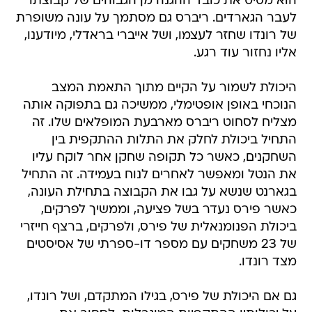
הוא מסיט את כובד ההגנה מן הגבוהים של קבוצתו
לעבר הגארדים. ריברס גם מסתמך על עונה משופרת
של רונדו שחזר לעצמו, ושל אייברי בראדלי, מיודענו,
אליו נחזור עוד רגע.
היכולת לשמור על הקיים מתוך התאמת המצב
הנוכחי באופן אופטימלי, ממשיכה גם בתפוקה אותה
מצליח לסחוט ריברס מארבעת המופלאים שלו. זה
התחיל ביכולת לחלק את התלות ההתקפית בין
השחקנים, כאשר כל תקופה שחקן אחר לוקח עליו
את הנטל ומאפשר לאחרים לנוח בעמידה. זה התחיל
בגארנט שנשא על גבו את הקבוצה בתחילת העונה,
כאשר פירס נעדר בשל פציעה, וממשיך לפרקים,
ביכולת הפנומנאלית של פירס, ולפרקים, ברצף חייזרי
של 23 משחקים עם מספר דו-ספרתי של אסיסטים
מצד רונדו.
גם אם היכולת של פירס, בגילו המתקדם, ושל רונדו,