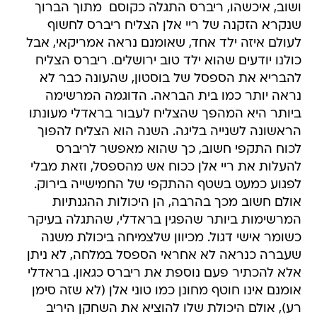
ושוב, איכשהו, ריברס התגלה כקוסם  מתוך הברוך
שנקרא הזקנה של ריי אלן הצליח ריברס לחשוף
לעולם איזה ילד אחד, שאומנם נראה אמריקאי, אבל
כולנו יודעים שהוא ילד טוב ירושלים. ריברס הצליח
להבריא את הספסל של בוסטון, שהעונה כבר לא
נראה יותר כמו בית הבראה. הדוגמה המרשימה
ביותר היא המהפך שהצליח לעבור בראדלי מעונתו
הראשונה לשנייה בליגה. השנה הוא הצליח להפוך
לכוח התקפי חשוב, כך שהוא מאפשר לריברס
להעלות את ריי אלן ככוח אש מהספסל, וזאת מבלי
לפגוע כמעט בשטף ההתקפי של החמישייה בירוק.
אולם חשוב מכך בהרבה, הן היכולות ההגנתיות
המרשימות ביותר שהפגין בראדלי, שהתגלה בעיקר
כשומר אישי דגול. מכיוון שלצמיחה ביכולת משנה
שעברה כנראה לא אחראי הספסל במלחה, לא ניתן
אלא להכתיר פעם נוספת את ריברס כגאון. בראדלי
אומנם אינו חוטף מחונן כמו טוני אלן (לא שזה סימן
רע), אולם היכולת שלו להוציא את השחקן היריב