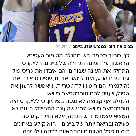
/
מביס את קובי במגרש שלו. ביינום
רויטרס
כך, מתוך מספר יבש מתגלה הסיפור העסיסי,
הראשון, על העונה הגדולה של ביינום. הלייקרס
התחילו את העונה שבורים  הם איבדו את כריס פול
עוד טרם הגיע, ואת למאר אודום, שפשוט איבד את
זה לגמרי. הם חיפשו לדוג טרייד, שיאפשר לרענן את
הסגל, ויעניק להם סופרסטאר בשיאו.
ולמזלם אף קבוצה לא נגסה בפיתיון. כי ללייקרס היה
סופרסטאר בשיאו לפני שהעונה התחילה: ביינום לא
המציא עצמו מחדש העונה, אלא הוא רק גרסה
פעילה ובריאה יותר של ביינום - הוא קולע באחוזים
דומים מכל הטווחים והריבאונד לדקה שלו זהה.