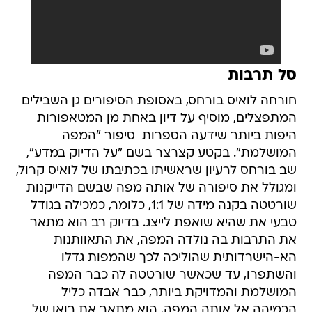
סל תרבות
חורחה לואיס בורחס, באסופת הסיפורים גן השבילים
המתפצלים, מוסיף על דיון באחת מן המטאפורות
היפות ביותר שידעה הספרות  סיפור "המפה
המושלמת". בקטע קצרצר בשם "על הדיוק במדע",
שב בורחס לרעיון שראשיתו בכתיבתו של לואיס קרול,
ומגולל את סיפורה של אותה מפה שבשם הדייקנות
שורטטה בקנה מידה של 1:1, כלומר, כמכילה בגודל
טבעי את שהיא שואפת לייצג. בדיוק רב הוא מתאר
את התרבות בה נולדה המפה, את התאוותנות
הא-הישרדותית שהוליכה לכך שהמפות גדלו
והשתפרו, עד שכאשר שורטטה לה כבר המפה
המושלמת והמדויקת ביותר, כבר אבדה כליל
הכמיהה אל אותה המפה. הוא מתאר את בואו של