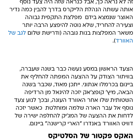
זה לא נראה כך, אבל כנראה שזה היה צעד נוסף
אותה עשתה הנהלת הלייקרס בדרך להבין כמה נדיר
האוצר שנמצא בידם  מפלצת התקפית גבוהה
וצעירה להחריד, שלא נוטה להיפצע הרבה יותר
משאר המפלצות בנות גובהה (ודרישת שלום
לגב של
האוורד
).
הצעד הראשון במסע נעשה כבר בשנה שעברה,
בוויתור הצודק על ההצעה המפתה להחליף את
ביינום בכרמלו אנתוני. ייתכן מאוד, שכבר בשנה
הבאה, מיץ' קופצ'אק יזכה להיגאל מן הרדיפה
השטותית שלו אחר האוורד העונה, ובכך לנוע צעד
נוסף אל עבר הארה שלמה ומוחלטת  כאשר יזכה
לדחות את ההצעה של המג'יק להחלפה ישירה של
דוויט האוורד באנדרו "הארי קרישנה" ביינום.
האקס פקטור של הסלטיקס