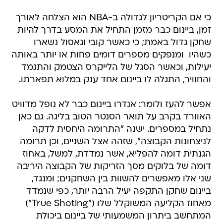
כי אם הקריטריון לגדולה ב-NBA הוא הצלחה לאורך
זמן, ביינום כבר מזמן התחיל את המסע בדרך להיות
שחקן גדול באמת; כי כאשר קובי וגאסול נשארו
כשהיו  ומנפקים מספרים דומים פחות או יותר באותה
יעילות, וכאשר הסגל של הלייקרס הצטמק והתגמד
והחוויר, התגלה לו ביינום אחד ענק במלוא תפארתו.
אפשר להעז ולומר: אנדרו ביינום כבר לא נופל מדוויט
האוורד בקרב על תואר הסנטר הטוב בליגה. גם כאן
נתחיל במספרים. ישנה "התרומה היחסית לדקה
לניצחונות הקבוצה", שזהה אצל השניים, וכן תרומה
הגנתית דומה להפליא, אשר נמדדת, למשל, באחוז
דומה של בלוקים מסך הזריקות של הקבוצה היריבה 
שני אלו מאפשרים להשוות בין השחקנים; ומנגד,
ביינום שחקן התקפה יעיל הרבה יותר, כפי שנמדד
מאחוז הקליעה המשוקלל שלו ("True Shoting")
המתחשב ביתרון המשמעותי של ביינום ביכולת