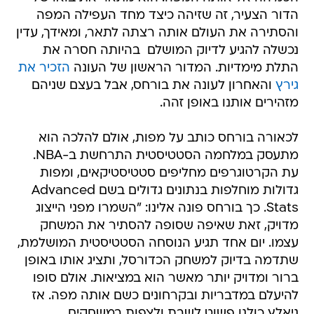
הדור הצעיר, זה שזיהה כיצד מחד העפילה המפה
והסתירה את העולם אותה רצתה לתאר, ומאידך, עדין
נכשלה להגיע לדיוק המושלם  בהיותה חסרה את
התלת מימדיות. המדור הראשון של העונה
הזכיר את
גירץ
והאחרון לעונה את בורחס, אבל בעצם שניהם
מזהירים אותנו באופן זהה.
לכאורה בורחס כותב על מפות, אולם להלכה הוא
מתעסק במלחמה הסטטיסטית התרחשת ב-NBA.
עת הקרטוגרפים מחליפים סטטיסטיקאים, ומפות
גדולות מוחלפות בנתונים גדולים בשם Advanced
Stats. כך בורחס פונה אלינו: "השמרו מפני הייצוג
מדויק, זאת שאיפה שסופה להסתיר את המשחק
עצמו. יום אחד תגיע הנוסחה הסטטיסטית המושלמת,
שתדמה בדיוק למשחק הכדורסל, ותציג אותו באופן
ברור ומדויק יותר מאשר הוא במציאות. אולם סופו
להיעלם במדבריות ובקרחונים כשם אותה מפה. אז
ניאלץ כולנו פשוט לשבת ולצפות במשחקים,