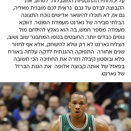
על יכולותיו ההתקפיות המוגבלות  לסחוב את
הקבוצה לבדם על גבם  נראית לכם מובנית מאליה,
גם אז, לא תוכלו להישאר אדישים נוכח התצוגה
הבלתי סבירה של גארנט מעמדת הסנטר. דווקא
מעמדה מספר חמש, בה הוא נאלץ להילחם מול
גופים כבדים יותר, החובטים בגופו המתבגר שוב ושוב,
הצליח גארנט לא רק שלא להישחק, אלא אף לחזור
שנים אחורה  התפוקה ההגנתית לדקה עלתה באורח
פלא ובוסטון קיבלה חזרה את החתיכה הכי חשובה
בפאזל של אותה קבוצה אלופה  את הגנת הברזל
של גארנט.