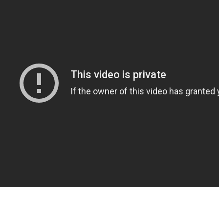
ענפים נוספים
לוח שידורים
החידה של ספור
צפו בשער המדהים של נקוסי ברג'ס מנבחרת ארה"ב עד גיל 15, שהכין לעצ
ארכיון מדורים
וך שלושה ימים הקליפ הזה רשם כבר יותר ממיליו
כתבו לנו