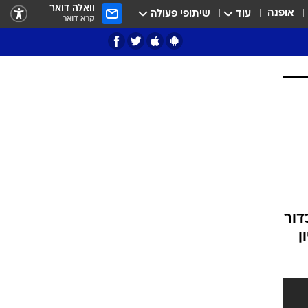
וואלה דואר
אופנה
עוד
שיתופי פעולה
קרא דואר
ציון 3
דאבל דריבל
י