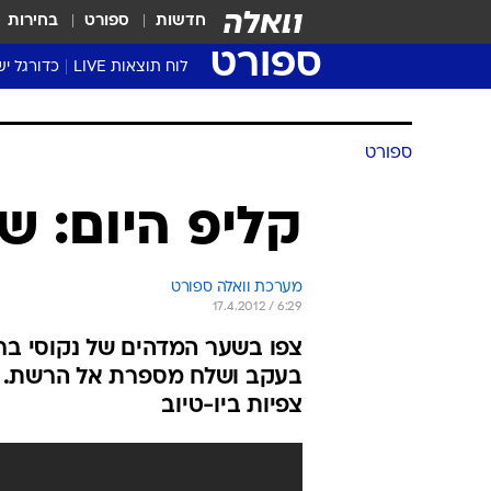
חדשות
ספורט
בחירות
ספורט
לוח תוצאות LIVE
כדורגל יש
ליגת העל Winner
סטט' ליגת
גביע המדי
גביע הטוט
שגרירים
נבחרות י
ליגה לאומ
ליגה א'
ספורט
קליפ היום: שע