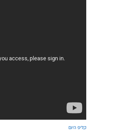
מערכת וואלה ספורט
17.4.2012 / 6:29
בעקב ושלח מספרת אל הרשת. בת
צפיות ביו-טיוב