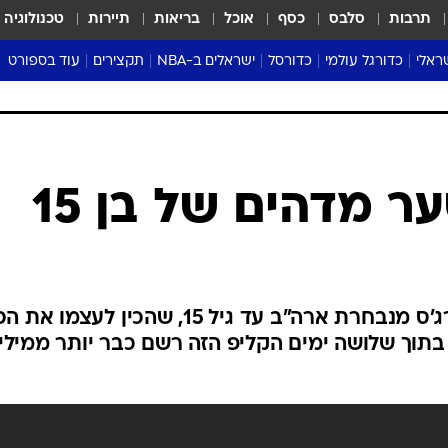
תרבות
סלבס
כסף
אוכל
בריאות
תיירות
טכנולוגיה
ראלי
כדורגל עולמי
כדורסל
ישראלים ב-NBA
תקצירים
עוד בספורט
ליגה אנגלית
ליגת העל
דני אבדיה
מונדיאל 2026
 העל
ליגה ספרדית
דאבל דריבל
NBA
נה
ליגה איטלקית
יורוליג וכדורסל אירופי
טבלאות
ו
ליגה גרמנית
ליגה לאומית
פודקאסטים
ליגה צרפתית
נבחרות ישראל בכדורסל
מסכמים מחזור
שראל
ליגת האלופות
כדורסל נשים
אבא של שבת
ית
הליגה האירופית
מעל הטבעת
דרום אמריקה
סערה בממלכה
טניס
טראש טוק
ספורט אמריקא
ר מדהים של בן 15
פוקר