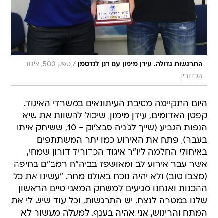
/
התרגשות גדולה. עידן מימון עם רנן לנדסמן
ספק 500, איגוד
הכדוריד
היום התקיימה מסיבת העיתונאים במשרדי האיגוד.
קפטן האדומים, עידן מימון, שיכול להשוות את שיא
הנפות הגביע (שייך לג'ניה סבצ'וק - 10, ששיחק איתו
בעבר), פתח את האירוע כמו יתר המשתתפים
באיחולי החלמה ליו"ר איגוד הכדוריד דורון שמחי,
אשר עבר אירוע לב ומאושפז בביה"ח רמב"ם בחיפה
(מצבו טוב) ולא יהיה נוכח באולם מחר. "עשינו את כל
ההכנות ואנחנו מגיעים למשחק המאני טיים הראשון
שלנו במטרה לנצח. יש התרגשות, וכל עוד שיש לי את
המתח והריגוש, אני אהיה בענף. למעלה מעשור לא