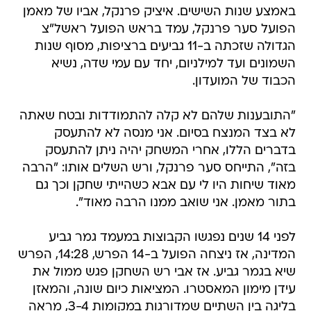
באמצע שנות השישים. איציק פרנקל, אביו של מאמן
הפועל סער פרנקל, עמד בראש הפועל ראשל"צ
הגדולה שזכתה ב-11 גביעים ברציפות, מסוף שנות
השמונים ועד למילניום, יחד עם עמי שדה, נשיא
הכבוד של המועדון.
"התובענות שלהם לא קלה להתמודדות ובטח שאתה
לא בצד המנצח בסיום. אני מנסה לא להתעסק
בדברים הללו, אחרי המשחק יהיה ניתן להתעסק
בזה", התייחס סער פרנקל, ורש השלים אותו: "הרבה
מאוד שיחות היו לי עם אבא כשהייתי שחקן וכך גם
בתור מאמן. אני שואב ממנו הרבה מאוד".
לפני 14 שנים נפגשו הקבוצות במעמד גמר גביע
המדינה, אז ניצחה הפועל ב-14 הפרש, 14:28, הפרש
שיא בגמר גביע. אז אבי רש השחקן פגש ממול את
עידן מימון המאסטרו. המציאות כיום שונה, והמאזן
בליגה בין השתיים שמדורגות במקומות 3-4, מראה