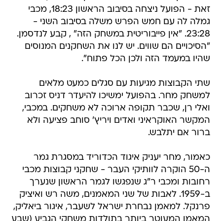
זאת - הפועל ניצחה בסיבוב הראשון 18:23, מכבי
גמלה לה עם חמש הפרש משלה בסיבוב השני -
23:28. "אין פייבוריטית במשחק הזה" , קבע לנדסמן.
"הסיכויים הם שווים. יש לנו את השחקנים המנוסים
שהיו במעמד הזה ולכן הכל פתוח".
שתי הקבוצות מגיעות עם סגלים כמעט מלאים
למשחק מחר. בהפועל ימשיכו להיעדר דניס זכרוב
ואלי רן, שכבר תקופה ארוכה לא משחקים. במכבי,
המקשר האוקראיני ואדים ויריץ' סוחב פציעה ולא
ברור אם יתלבש.
כאמור, מחר יעניק איגוד הכדוריד במסגרת גמר
ה-50 הוקרה לוותיקי העבר - שחקני קבוצות מכבי
רחובות ומכבי ר"ג שנפגשו לגמר הראשון שנערך
ב-1959. לאבות של שני המאמנים, משה רש ואיציק
פרנקל. למאמן נבחרת ישראל לשעבר, איגור ביאליק,
המאמן המעוטר ביותר בתולדות משחקי הגביע (שבע