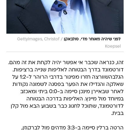
/
לפני שיהיה מאוחר מדי. סולבאקן
GettyImages, Christof
Koepsel
זהו, כנראה שכבר אי אפשר יהיה לקחת את זה מהם.
דורטמונד בדרך הבטוחה לאליפות שנייה ברציפות.
הגלבהשוורצה חזרו מפיגור בדרבי הרוהר ל-1:2 על
שאלקה והגדילו את הפער בפסגה לשמונה נקודות
לאחר שבאיירן מינכן סיימה ב-0:0 ביתי ומאכזב
במיוחד מול מיינץ. האליפות בדרכה הבטוחה
לדורטמונד, שתוכל לחגוג כבר בשבוע הבא מול קלן
בבית.
הרטה ברלין סיימה ב-3:3 מדהים מול לברקוזן,