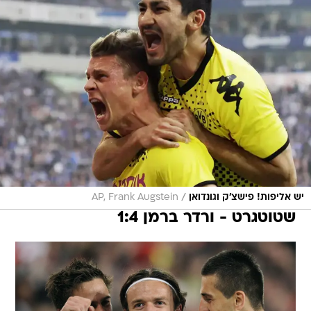
/
יש אליפות! פישצ'ק וגונדואן
AP, Frank Augstein
שטוטגרט - ורדר ברמן 1:4