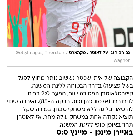
/
גם הם חגגו על לאוטרן. פקהארט
GettyImages, Thorsten
Wagner
הקבוצה של איתי שכטר (ששוב נותר מחוץ לסגל
בשל פציעה) בדרך הבטוחה לליגת המשנה.
קייזרסלאוטרן הפסידה שוב, הפעם 2:0 בבית
לנירנברג (אלמוג כהן נכנס בדקה ה-85), ואיבדה סיכוי
להישאר בליגה ללא משחקי מבחן. במידה שקלן
תוציא נקודה אחת במשחק שלה מחר, אז לאוטרן
תרד באופן סופי לליגת המשנה.
באיירן מינכן - מיינץ 0:0