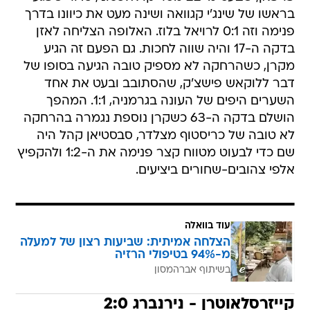
בראשו של שינג'י קגוואה ושינה מעט את כיוונו בדרך
פנימה וזה 0:1 לרויאל בלוז. האלופה הצליחה לאזן
בדקה ה-17 והיה שווה לחכות. גם הפעם זה הגיע
מקרן, כשהרחקה לא מספיק טובה הגיעה בסופו של
דבר ללוקאש פישצ'ק, שהסתובב ובעט את אחד
השערים היפים של העונה בגרמניה, 1:1. המהפך
הושלם בדקה ה-63 כשקרן נוספת נגמרה בהרחקה
לא טובה של כריסטוף מצלדר, סבסטיאן קהל היה
שם כדי לבעוט מטווח קצר פנימה את ה-1:2 ולהקפיץ
אלפי צהובים-שחורים ביציעים.
עוד בוואלה
הצלחה אמיתית: שביעות רצון של למעלה
מ-94% בטיפולי הרזיה
בשיתוף אברהמסון
קייזרסלאוטרן - נירנברג 2:0