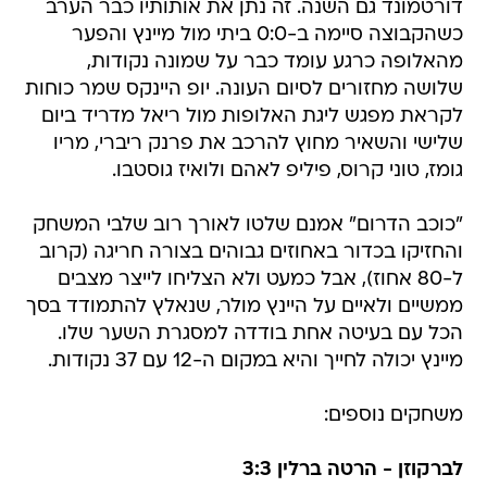
דורטמונד גם השנה. זה נתן את אותותיו כבר הערב
כשהקבוצה סיימה ב-0:0 ביתי מול מיינץ והפער
מהאלופה כרגע עומד כבר על שמונה נקודות,
שלושה מחזורים לסיום העונה. יופ היינקס שמר כוחות
לקראת מפגש ליגת האלופות מול ריאל מדריד ביום
שלישי והשאיר מחוץ להרכב את פרנק ריברי, מריו
גומז, טוני קרוס, פיליפ לאהם ולואיז גוסטבו.
"כוכב הדרום" אמנם שלטו לאורך רוב שלבי המשחק
והחזיקו בכדור באחוזים גבוהים בצורה חריגה (קרוב
ל-80 אחוז), אבל כמעט ולא הצליחו לייצר מצבים
ממשיים ולאיים על היינץ מולר, שנאלץ להתמודד בסך
הכל עם בעיטה אחת בודדה למסגרת השער שלו.
מיינץ יכולה לחייך והיא במקום ה-12 עם 37 נקודות.
משחקים נוספים:
לברקוזן - הרטה ברלין 3:3