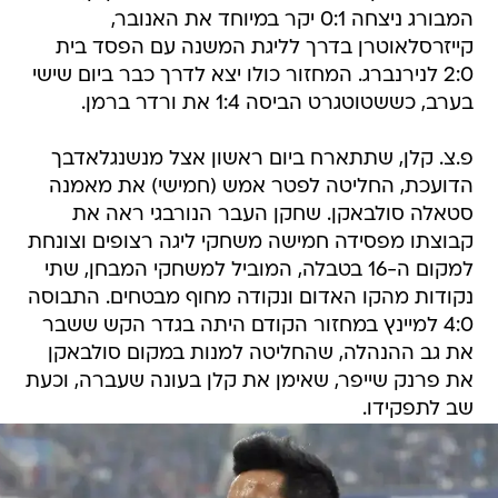
המבורג ניצחה 0:1 יקר במיוחד את האנובר,
קייזרסלאוטרן בדרך לליגת המשנה עם הפסד בית
2:0 לנירנברג. המחזור כולו יצא לדרך כבר ביום שישי
בערב, כששטוטגרט הביסה 1:4 את ורדר ברמן.
פ.צ. קלן, שתתארח ביום ראשון אצל מנשנגלאדבך
הדועכת, החליטה לפטר אמש (חמישי) את מאמנה
סטאלה סולבאקן. שחקן העבר הנורבגי ראה את
קבוצתו מפסידה חמישה משחקי ליגה רצופים וצונחת
למקום ה-16 בטבלה, המוביל למשחקי המבחן, שתי
נקודות מהקו האדום ונקודה מחוף מבטחים. התבוסה
4:0 למיינץ במחזור הקודם היתה בגדר הקש ששבר
את גב ההנהלה, שהחליטה למנות במקום סולבאקן
את פרנק שייפר, שאימן את קלן בעונה שעברה, וכעת
שב לתפקידו.