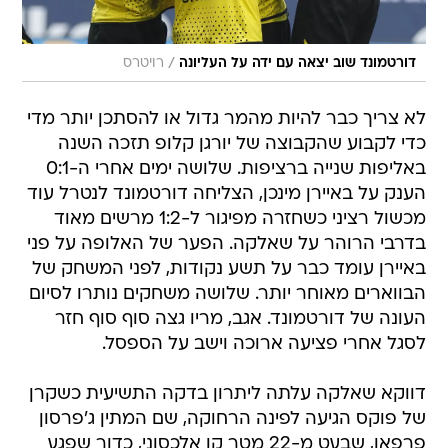
/
דורטמונד שוב יצאה עם ידה על העליונה
רויטרס
לא צריך כבר להיות מהמר גדול או להסתכן יותר מדי
כדי לקבוע שהקבוצה של יורגן קלופ תזכה השנה
באליפות שנייה ברציפות. שלושה ימים אחרי ה-0:1
הענק על באיירן מינכן, הצליחה דורטמונד לנטרל עוד
מכשול רציני כשחזרה מפיגור ל-1:2 מרשים מאוד
בדרבי הרוהר על שאלקה. הפער של האלופה על פני
באיירן עומד כבר על תשע נקודות, לפני המשחק של
הבווארים מאוחר יותר. שלושה משחקים נותרו לסיום
העונה של דורטמונד. אגב, מריו גצה סוף סוף חזר
לסגל אחרי פציעה ארוכה וישב על הספסל.
דווקא שאלקה עלתה ליתרון בדקה התשיעית כשקרן
של פוקס הגיעה לפינה הרחוקה, שם המתין ג'פרסון
פרפאן, שבעט מ-22 מטר קו אלכסוני, כדור שפגע