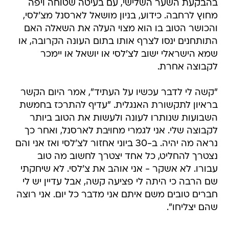
בהבקעת השער השלישי, עם בעיטה שטוחה ויפה
מחוץ לרחבה. כידוע, בניון מושאל לארסנל מצ'לסי,
והכושר הטוב בו הוא מצוי העלה את השאלה האם
התותחנים ינסו לצרף אותו בתום העונה הקרובה, או
שמא הישראלי ישוב לצ'לסי או יושאל או יימכר
לקבוצה אחרת.
"קשה לי לדבר עכשיו על העתיד", אמר היום הקשר
בראיון לתקשורת האנגלית. "עדיף להתרכז בחמשת
השבועות שנותרו לעונה ולעשות את הטוב ביותר
לקבוצה שלי. אני לגמרי מחויבת לארסנל, ואחר כך
נראה מה יהיה. ב-30 ביוני אחזור לצ'לסי ואז אני והם
נצטרך להחליט, כל אחד יצטרך לחשוב מה טוב
עבורו. לא אשקר - אני אוהב את צ'לסי. לא שיחקתי
שם הרבה כי היתה לי פציעה קשה, אבל עדיין יש לי
חברים טובים משם איתם אני מדבר כל יום. אני רוצה
שהם יצליחו".