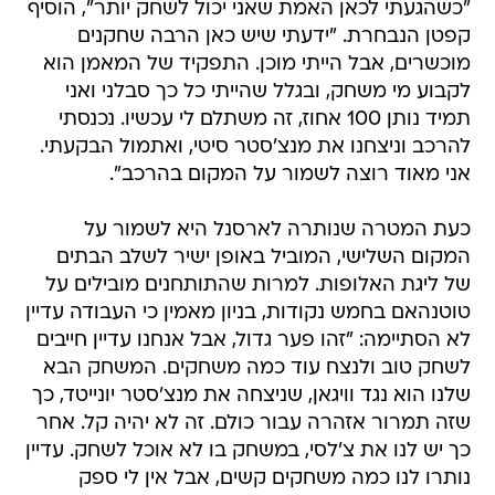
"כשהגעתי לכאן האמת שאני יכול לשחק יותר", הוסיף
קפטן הנבחרת. "ידעתי שיש כאן הרבה שחקנים
מוכשרים, אבל הייתי מוכן. התפקיד של המאמן הוא
לקבוע מי משחק, ובגלל שהייתי כל כך סבלני ואני
תמיד נותן 100 אחוז, זה משתלם לי עכשיו. נכנסתי
להרכב וניצחנו את מנצ'סטר סיטי, ואתמול הבקעתי.
אני מאוד רוצה לשמור על המקום בהרכב".
כעת המטרה שנותרה לארסנל היא לשמור על
המקום השלישי, המוביל באופן ישיר לשלב הבתים
של ליגת האלופות. למרות שהתותחנים מובילים על
טוטנהאם בחמש נקודות, בניון מאמין כי העבודה עדיין
לא הסתיימה: "זהו פער גדול, אבל אנחנו עדיין חייבים
לשחק טוב ולנצח עוד כמה משחקים. המשחק הבא
שלנו הוא נגד וויגאן, שניצחה את מנצ'סטר יונייטד, כך
שזה תמרור אזהרה עבור כולם. זה לא יהיה קל. אחר
כך יש לנו את צ'לסי, במשחק בו לא אוכל לשחק. עדיין
נותרו לנו כמה משחקים קשים, אבל אין לי ספק