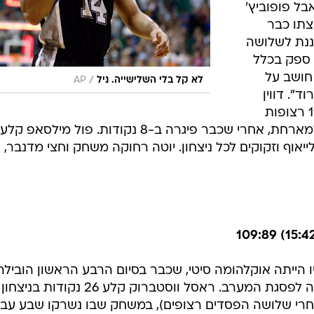
לילה
ל על
 והחליט:
וג'ינובילי.
אומנם סן אנטוניו נעצרה הלילה אחרי 11 ניצחונות
בל פופוביץ'
צתו כבר
ננת לשלושה
 ספק בכלל
חושב על
/
לא קל בלי השלישייה. ניל
AP
". דווין
האריס קלע 25 נקודות ליוטה, כולל 11 רצופות
יאוף וזקוקים לכל ניצחון. יוטה רחוקה משחק וחצי מדנבר,