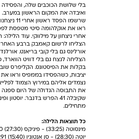
ניצחונות, 91:84 ליוטה
מערכת וואלה ספורט
10.4.2012 / 3:46
הספרס שיחקו בלי שלושת הכוכבי
בריאנט, אורלנדו ניצחה בלי הווא
אז מה היה לנו הלילה? סן אנטוניו ב
ואיבדה את המקום הראשון במערב. 
שרשמו הפסד ראשון 
ראו את אוקלהומה סיטי מטפסת לפ
אחרי ניצחון על מילווקי. עוד הלילה: 
הצליחו לרשום קאמבק ברבע האחרון ו
אורלינס גם בלי קובי בריאנט. אורלנד
הצליחה לנצח גם בלי דוויט הווארד,
בקלות את הפיסטונס. הקליפרס שוב 