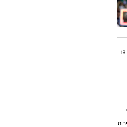
ברבע האחרון שהביאו את המהפך למארחת, אחרי שכבר פיגרה ב-8 נקודות. פול מילסאפ קלע 18