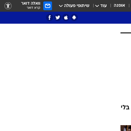
וואלה דואר
אופנה
עוד
שיתופי פעולה
קרא דואר
ציון 3
דאבל דריבל
י