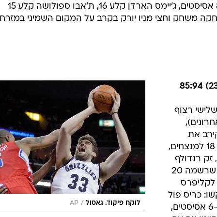
ו הייתה אוקלהומה סיטי, שכבר בסיום הרבע הראשון הובילה
18:35 על הבאקס, ובסיום הערב עלתה לפסגת המערב. ראסל ווסטברוק קלע 26 נקודות בניצחון
חרי שלושה הפסדים רצופים), במשחק שבו נשרקו שבע עבי
טכניות. קווין דוראנט קלע 19 וחילק 8 אסיסטים, ג'יימס הארדן קלע 16, ת'אבו ספולושה קלע 15
קי התרחקה משחק וחצי מניו יורק בקרב על המקום השמיני במזרח,
שלישי רצוף