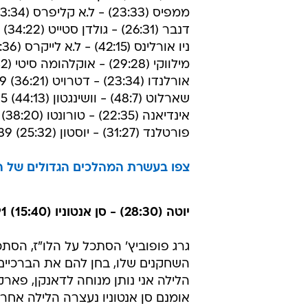
יציבות, כשהפסידו בממפיס וראו את 
נצמדים אליהם במירוץ הצמוד לפלייא
את התבוסה הגדולה של היום ספגה גו
שקיבלה 41 הפרש בדנבר. יוסט
מתחילים.
כל תוצאות הלילה:
מינסוטה (33:25) - פיניקס (27:30) 114:90
יוטה (28:30) - סן אנטוניו (15:40) 84:91
ממפיס (23:33) - ל.א קליפרס (23:34) 85:94
דנבר (26:31) - גולדן סטייט (34:22) 84:123
ניו אורלינס (42:15) - ל.א לייקרס (22:36) 93:91
מילווקי (29:28) - אוקלהומה סיטי (15:42) 109:89
אורלנדו (23:34) - דטרויט (36:21) 89:119
שארלוט (48:7) - וושינגטון (44:13) 113:85
אינדיאנה (22:35) - טורונטו (38:20) 98:103
פורטלנד (31:27) - יוסטון (25:32) 94:89