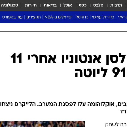
תרבות
סלבס
כסף
אוכל
בריאות
תיירות
טכנולוגיה
ראלי
כדורגל עולמי
כדורסל
ישראלים ב-NBA
תקצירים
עוד בספורט
ליגה אנגלית
ליגת העל
דני אבדיה
מונדיאל 2026
 העל
ליגה ספרדית
דאבל דריבל
NBA
נה
ליגה איטלקית
יורוליג וכדורסל אירופי
טבלאות
ו
ליגה גרמנית
ליגה לאומית
פודקאסטים
ליגה צרפתית
נבחרות ישראל בכדורסל
מסכמים מחזור
שראל
ליגת האלופות
כדורסל נשים
אבא של שבת
ית
הליגה האירופית
מעל הטבעת
דרום אמריקה
סערה בממלכה
טניס
טראש טוק
ספורט אמריקא
הפסד ראשון לסן אנטוניו אחרי 11
פוקר