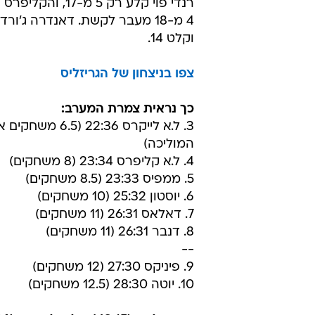
(וניצחון שמיני בעשרת המשחקים האח
שהרחיק את הקליפרס מהלייקרס, וק
איבודים. בלייק גריפ
ב-9 מ-14 מהשדה, אבל השאר הת
רנדי פוי קלע רק 5 מ-17
וקלט 14.
צפו בניצחון של הגריזליס
כך נראית צמרת המערב:
3. ל.א לייקרס 22:36 (6.5 מש
המוליכה)
4. ל.א קליפרס 23:34 (8 משחקים)