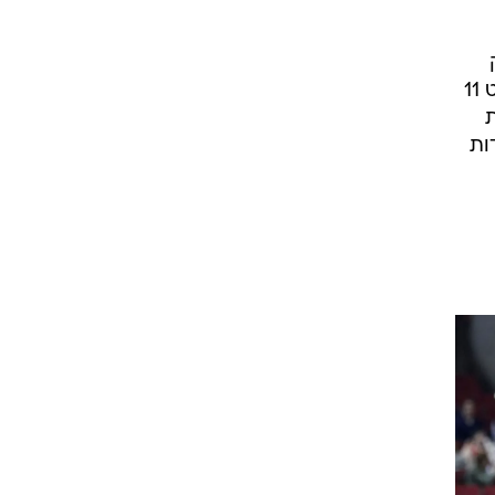
בניו אורלינס. פאו גאסול שוב לקח פיקוד עם 25 נקודות ו-9 ריבאונדים, אנדרו ביינום קלע 18 וקלט 11
ת
י (20 נקודות) וקרל לנדרי (20 נקודות