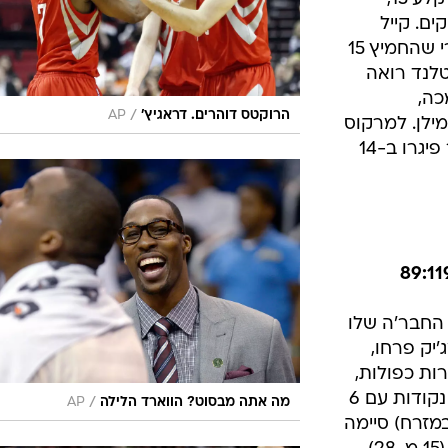
ח אחרי
ניצחונות
נטו, הלילה
וע במערב
גוראן דראגיץ' קלע 22, צ'ייס בודינגר קלע 15,
ים. קייל
לאורי, ששיחק את משחקו השני אחרי שהחמיץ 15
, פורטלנד רואה
כה,
/
הרוקטס דוהרים. דראגיץ'
AP
יטורי מקמילן. למרקוס
אולדרידג' קלע 20 למפסידים, שכבר פיגרו ב-14