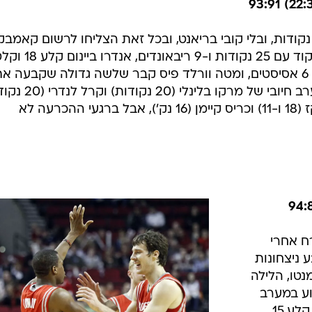
/
לוקח פיקוד. גאסול
רויטרס
לייקרס עלו לרבע האחרון בפיגור 7 נקודות, ובלי קובי בריאנט, ובכל זאת הצליחו לרשום קאמבק
ריבאונדים, רמון סשנס קלע 17 וחילק 6 אסיסטים, ומטה וורלד פיס קבר שלשה גדולה שקבעה א
המהפך. מנגד, ניו אורלינס נהנתה מערב חיובי של מרקו בלינל
ו-11 ריבאונדים), כמו גם גרייביס ואסקז (18 ו-11) וכריס קיימן (16 נק'), אבל ברגעי ההכרעה לא