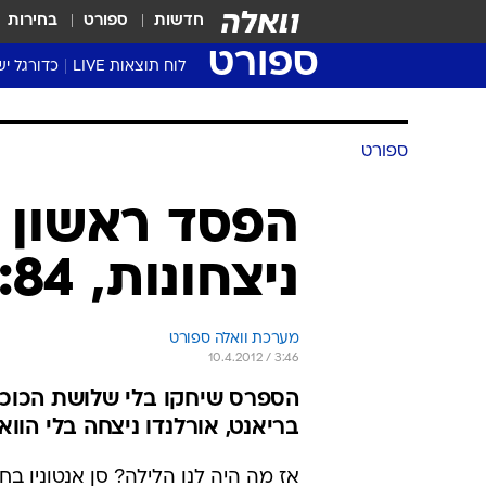
חדשות
ספורט
בחירות
ספורט
לוח תוצאות LIVE
כדורגל יש
ליגת העל Winner
סטט' ליגת
גביע המדי
גביע הטוט
שגרירים
נבחרות י
ליגה לאומ
ליגה א'
ספורט