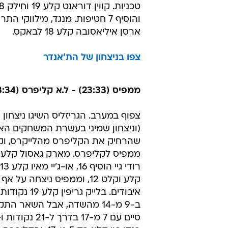
שבמקום השמיני במערב.
צפו בניצחון של יוטה
מילווקי (29:28) - אוקלהומה סיטי (15:42) 109:89
מי שניצלה את המעידה של סן אנטוני
השני הרצוף של הת'אנדר (שהגיעו א
והוסיף 7 חטיפות. מנגד, מילוו
ארסן איליאסובה קלע 18 לבאקס.
צפו בניצחון של הת'אנדר
ממפיס (23:33) - ל.א קליפרס (23:34) 85:94
צפוף במערב. הגריזליס השיגו ניצחון 