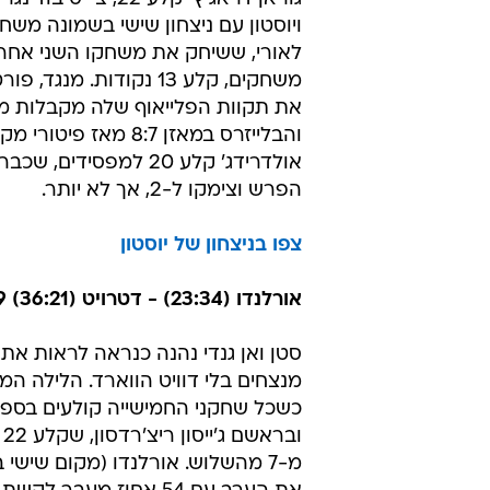
פורטלנד (31:27) - יוסטון (25:32) 94:89
יוסטון מתמקמת במקום השישי במזר
שהשלימה מסע חוץ מושלם של ארבע 
בדרכים: אחרי שיקגו, הלייקרס וסקרמ
הגיע תורה של פורטלנד. שחקן השב
ויוסטון עם ניצחון שישי בשמונה משחק
משחקים, קלע 13 נקודות. מנגד
את תקוות הפלייאוף שלה מקבלות מ
והבלייזרס במאזן 8:7 מאז פ
הפרש וצימקו ל-2, אך לא יותר.
צפו בניצחון של יוסטון