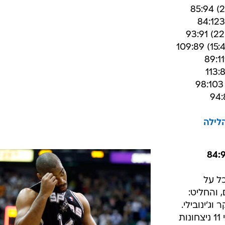
הגריזליס
/
אוי, כמה צמוד במערב. יוטה מתרגשת
AP
וף במערב.
לדן סטייט,
ון ופיניקס ממשיכות להיראות מצוין לקראת הסיומת, והנה אנחנו