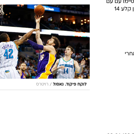
רונים),
ירב את
ממפיס לקליפרס. מארק גאסול קלע 18 למנצחים,
רודי גיי הוסיף 16, או-ג'יי מאיו קלע 13, זק רנדולף
קלע וקלט 12, וממפיס ניצחה על אף שרשמה 20
ין קלע 19 נקודות לקליפרס
קשו: כריס פול
/
לוקח פיקוד. גאסול
AP
סיים עם 7 מ-17 בדרך ל-21 נקודות ו-6 אסיסטים,
, והקליפרס סיימו עם עם
4 מ-18 מעבר לקשת. דאנדרה ג'ורדן קלע 14
חקים אחרי