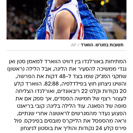
/
תשובות במגרש. הווארד
AP
המתיחות באורלנדו בין דוויט הווארד למאמן סטן ואן
גנדי ממשיכה להסעיר את הליגה, אבל הלילה (ראשון)
שחקני המג'יק שמו בצד ל-48 דקות את הפרשה,
והשיגו ניצחון חוץ בפילדלפיה, 82:88. הווארד קלע
20 נקודות וקלט 22 ריבאונדים, ואורלנדו הצליחה
לעצור רצף של חמישה הפסדים, אך ספק אם את
סופה של הסאגה. עוד הלילה בליגה: קובי בריאנט
הפצוע נעדר מהמגרשים לראשונה אחרי שנתיים,
וראה מהספסל את הלייקרס מובסים בפיניקס. פול
פירס קלע 24 נקודות והוליך את בוסטון לניצחון