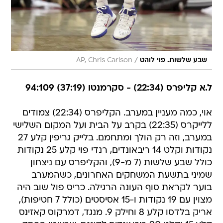
/
שבע שלשות. פוי לוהט
AP, Chris Carlson
ל.א קליפרס (22:34) - סקרמנטו (37:19) 94:109
אוי, כמה מעניין במערב. הקליפרס (22:34) צמודים
ללייקרס (22:35) בקרב על הבית ועל המקום השלישי
במערב, וזה רק הולך ומתחמם. בלייק גריפין קלע 27
נקודות וקלט 14 ריבאונדים, רנדי פוי קלע 25 נקודות
כולל שבע שלשות (7 מ-9), והקליפרס עם ניצחון
שמיני בתשעת המשחקים האחרונים, כשהמערב
בוער לקראת סוף העונה הרגילה. כריס פול שוב היה
מצוין עם 19 נקודות ו-15 אסיסטים (כולל 7 חטיפות),
אריק בלדסו קלע 8 וחילק 9. מנגד, דמרקוס קאזינס