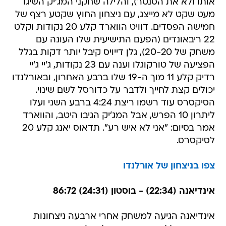
אותו ולא את הסנטר), והלילה שחקני המג'יק השיגו
מעט שקט לא מייצג, עם ניצחון החוץ שקטע רצף של
חמישה הפסדים. דוויט הווארד קלע 20 נקודות וקלט
22 ריבאונדים (הפעם התישיעית שלו העונה עם
משחק של 20-20), גלן דייויס קיבל יותר דקות בגלל
הפציעה של טורקוגלו וענה עם 23 נקודות, ג'יי ג'יי
רדיק קלע 11 מוך ה-19 שלו ברבע האחרון, ובאורלנדו
יכולים קצת לחייך ולדבר על כדורסל לשם שינוי.
הסיקסרס עוד רשמו ריצת 4:24 ברבע השני ועלו
ליתרון 10 הפרש, אבל המג'יק הגיבו היטב, והווארד
אמר בסיום: "אני לא איש רע". תדאוס יאנג קלע 20
לסיקסרס.
צפו בניצחון של אורלנדו
אינדיאנה (22:34) - בוסטון (24:31) 86:72
אינדיאנה הגיעה למשחק אחרי ארבעה ניצחונות