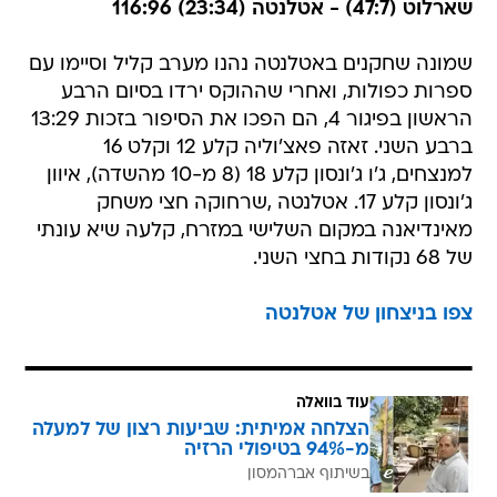
שארלוט (47:7) - אטלנטה (23:34) 116:96
שמונה שחקנים באטלנטה נהנו מערב קליל וסיימו עם
ספרות כפולות, ואחרי שההוקס ירדו בסיום הרבע
הראשון בפיגור 4, הם הפכו את הסיפור בזכות 13:29
ברבע השני. זאזה פאצ'וליה קלע 12 וקלט 16
למנצחים, ג'ו ג'ונסון קלע 18 (8 מ-10 מהשדה), איוון
ג'ונסון קלע 17. אטלנטה ,שרחוקה חצי משחק
מאינדיאנה במקום השלישי במזרח, קלעה שיא עונתי
של 68 נקודות בחצי השני.
צפו בניצחון של אטלנטה
עוד בוואלה
הצלחה אמיתית: שביעות רצון של למעלה
מ-94% בטיפולי הרזיה
בשיתוף אברהמסון