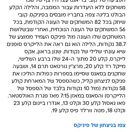
הפציעה של קובי בריאנט עצרה רצף של 138
משחקים ללא היעדרות עבור הממבה, והלילה הקלע
הבולט בליגה צפה בחבריו מובסים בפיניקס. קובי
שיחק בכל 82 המשחקים של העונה הקודמת, בכל
56 המשחקים של העונה הנוכחית, ואחרי שבשלושת
המשחקים שלו העונה מול פיניקס העמיד ממוצע של
38.7 נקודות, הלילה הוא גם ראה את הלייקרס סופגים
שיא עונתי שלילי של נקודות. שנון בראון, אקס
לייקרס, קלע 20 מתוך ה-24 שלו ברבע השלישי,
מייקל רד קלע 20, מרצ'ין גורטאט תרם 14, ושבעה
שחקנים בסאנס שסיימו בספרות כפולות הוליכו את
פניקס לניצחון קליל, כשהספסל של המארחת קולע
58 נקודות (מול 10 נקודות בלבד של הספסל של
הלייקרס) והסאנס במאזן 7:15 מאז פגרת האולסטאר.
פאו גאסול קלע 30 וקלט 13, אנדרו ביינום קלע 23
וקלט 18, מטה וורלד פיס קלע 19.
צפו בניצחון של פיניקס