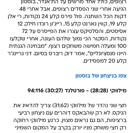
רצופים, כולל אחד מרשים על הת'אנדר, בוסטון
הגיעה אחרי שני הפסדים רצופים, אבל אחרי 48
דקות הכל השתנה. פול פירס קלע 24 נקודות, רי אלן
קלע 19, קווין גארנט קלע 15, רייג'ון רונדו חילק 12
אסיסטים, והסלטיקס עצרו את הפייסרס על 72
נקודות, הסקור הכי נמוך שלהם העונה, אחרי שקלעו
100 ומעלה חמישה משחקים רצוף. "מבחינה הגנתית
היינו סנסציונליים", אמר דוק ריברס בסיום. דני גריינג'ר
קלע 20 למפסידים.
צפו בניצחון של בוסטון
מילווקי (28:28) - פורטלנד (30:27) 94:116
חצי שני נהדר של מילווקי (31:62) צריך להדאיג את
הניקס. לא רק שהבאקס דוהרים עם ניצחון רביעי
ברציפות, הם גם נראים מצוין. כרגע מילווקי רחוקה
רק חצי משחק מניו יורק בקרב על המקום השמיני