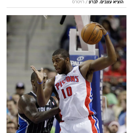
/
הוציא עצבים. לברון
רויטרס