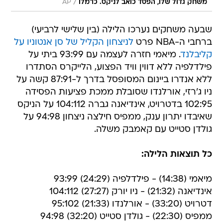
/
משחק גדול שלו, הפסד כואב לניקס. כרמלו
AP
שבעה משחקים נערכו הלילה (בין שלישי לרביעי)
ברחבי ה-NBA פרט
לניצחון הקליל של סן אנטוניו על
קליבלנד
. מיאמי חזרה לעצמה עם 93:99 ביתי על
פילדלפיה ללא דווין וויד הפצוע, הלייקרס הסתדרו
ללא אנדרו ביינום המסופסל בדרך ל-87:91 קשה על
ניו ג'רזי, אורלנדו שסובלת ממכת פציעות הפסידה
102:95 בדטרויט, אינדיאנה גברה 104:112 על הניקס
שאיבדו יתרון ענק, ממפיס חילצה ניצחון 94:98 על
גולדן סטייט עם קאמבק משלה.
כל תוצאות הלילה:
מיאמי (14:38) - פילדלפיה (24:29) 93:99
אינדיאנה (21:32) - ניו יורק (27:27) 104:112
דטרויט (33:20) - אורלנדו (21:33) 95:102
ממפיס (22:30) - גולדן סטייט (32:20) 94:98