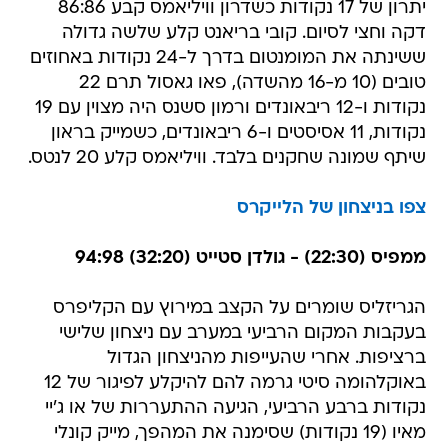
יתרון של 17 נקודות כשדרון וויליאמס קבע 86:86
דקה וחצי לסיום. קובי בריאנט קלע שלשה גדולה
ששינתה את המומנטום בדרך ל-24 נקודות באחוזים
טובים (10 מ-16 מהשדה), פאו גאסול תרם 22
נקודות ו-12 ריבאונדים ורמון סשנס היה מצוין עם 19
נקודות, 11 אסיסטים ו-6 ריבאונדים, כשמייק בראון
שיתף שמונה שחקנים בלבד. וויליאמס קלע 20 לנטס.
צפו בניצחון של הלייקרס
ממפיס (22:30) - גולדן סטייט (32:20) 94:98
הגריזליס שומרים על הקצב במירוץ עם הקליפרס
בעקבות המקום הרביעי במערב עם ניצחון שלישי
ברציפות. אחרי שהעייפות מהניצחון הגדול
באוקלהומה סיטי גרמה להם להיקלע לפיגור של 12
נקודות ברבע הרביעי, הגיעה ההתעררות של או ג'יי
מאיו (19 נקודות) שסימנה את המהפך, מייק קונלי