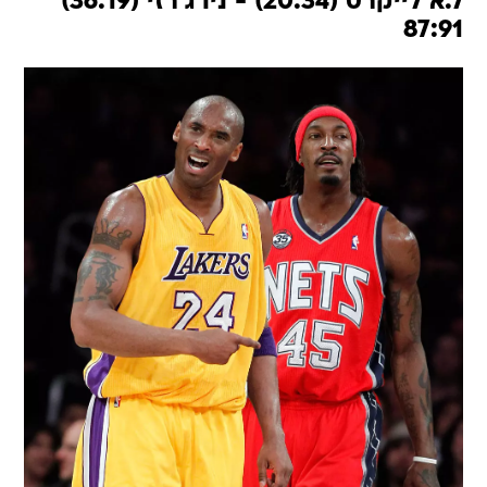
ל.א לייקרס (20:34) - ניו ג'רזי (36:19)
87:91