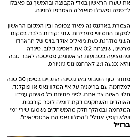
את שערו הראשון במדי הקבוצה ובהמשך גם פאבלו
לדסמה ופאבלו מואוצ'ה הצטרפו לחגיגה.
הצמרת בארגנטינה מאוד צפופה ובין המקום הראשון
למקום החמישי מפרידות שתי נקודות בלבד. במקום
השני מודרגת כעת ניואל'ס אולד בויס של חרארדו
מרטינו, שניצחה 0:2 את ראסינג קלוב. טיגרה
שהפציעה בשבועות הראשונים, ממישכה לאבד גובה
והיא נכנעה 2:1 לארחנטינוס ג'וניורס.
מחזור סוף השבוע בארגנטינה התקיים בסימן 30 שנה
למלחמה עם בריטניה על איי המלווינאס או פוקלנד,
תלוי באיזה צד אתם. לפני פתיחת כל משחק עמדו
האוהדים והשחקנים דקת דומיה לזכר קורבנות
המלחמה ובמהלך חלק מהמשחקים נשמעו שירי "מי
שלא קופץ אנגלי" ו"המלווינאס הם ארגנטינאים".
ברזיל