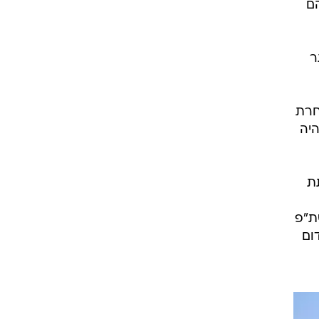
ם
ר
חרת
היה
ת
ת"פ
ום