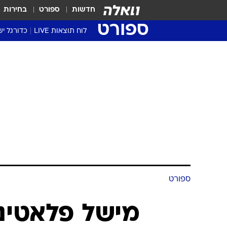
חדשות
ספורט
בחירות
ספורט
לוח תוצאות LIVE
כדורגל יש
ליגת העל Winner
סטט' ליגת
גביע המדי
גביע הטוט
שגרירים
נבחרות י
ליגה לאומ
ליגה א'
ספורט
מישל פלאטיני