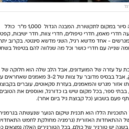
גל
ההתאחדות לכדורגל ערכה לאחרונה סיור במקום לתקשורת. המבנה הגדול  1,000 מ"ר  כולל
 חדרי מאמן, חדרי טיפולים, חדרי צוות, חדר ישיבות, קפט
מגרשים - אחד מדשא רגיל, השני מדשא סינטטי. בקרוב יתח
ת קומה שנייה עם חדרי כושר וכל מה שנלווה להם בטיפול בשחק
ת על עזרה של המועדונים, אבל הלב שלה הוא חלוקה של
המדינה ל-80 מרכזים. זה נשמע ענק, אבל בבסיס מדובר על צוות של 3-2 מאמנים שאחראי
ו אזור מגרש והמאמנים, בעזרת סקאוטים, עוברים בקבוצו
 בבתי ספר, בכל מקום שיש בו כדורגל, ואוספים את הטובים
וכניות הללו הוא תכנית שיקום הנוער שנעשתה בגרמניה.
של ההתאחדות האזורית (גרמניה מחולקת לחמש התאחדויו
 בשנה יש טורניר של כולם. בכל הטורנירים האלה נמצאים כמ