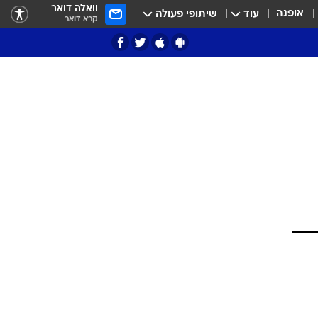
וואלה דואר
אופנה
עוד
שיתופי פעולה
קרא דואר
ציון 3
דאבל דריבל
י