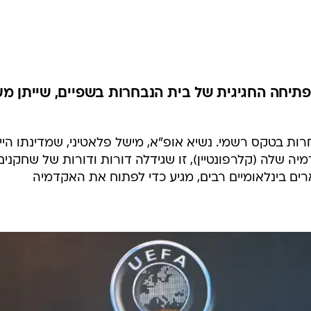
ענפים נוספים
לוח שידורים
החידה של ספור
ארכיון מדורים
כתבו לנו
פתיחה החגיגית של בית הנבחרות בשפיים, שייתן מע
ות בטקס רשמי. נשיא אופ"א, מישל פלאטיני, שמדינתו היי
שלה (קלרפונטיין), זו שגידלה דורות ודורות של שחקנים
ים בינלאומיים רבים, מגיע כדי לפתוח את האקדמיה