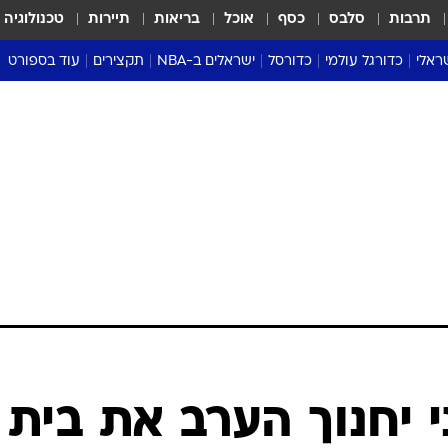
תרבות
סלבס
כסף
אוכל
בריאות
תיירות
טכנולוגיה
ראלי
כדורגל עולמי
כדורסל
ישראלים ב-NBA
תקצירים
עוד בספורט
ליגה אנגלית
ליגת העל
דני אבדיה
מונדיאל 2026
 העל
ליגה ספרדית
דאבל דריבל
NBA
נה
ליגה איטלקית
יורוליג וכדורסל אירופי
טבלאות
ו
ליגה גרמנית
ליגה לאומית
פודקאסטים
ליגה צרפתית
נבחרות ישראל בכדורסל
מסכמים מחזור
שראל
ליגת האלופות
כדורסל נשים
אבא של שבת
ית
הליגה האירופית
מעל הטבעת
דרום אמריקה
סערה בממלכה
טניס
טראש טוק
ספורט אמריקא
 יחנוך הערב את בית
פוקר