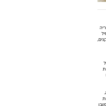
ריה
יל
נים,
ם על
ת
ת
ובן