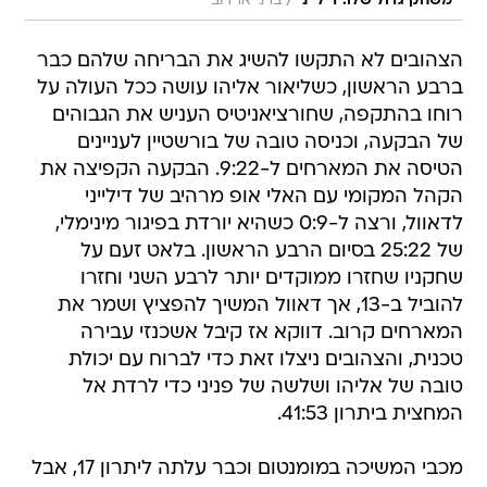
/
משחק גדול שלו. דילייני
ברני ארדוב
הצהובים לא התקשו להשיג את הבריחה שלהם כבר
ברבע הראשון, כשליאור אליהו עושה ככל העולה על
רוחו בהתקפה, שחורציאניטיס העניש את הגבוהים
של הבקעה, וכניסה טובה של בורשטיין לעניינים
הטיסה את המארחים ל-9:22. הבקעה הקפיצה את
הקהל המקומי עם האלי אופ מרהיב של דילייני
לדאוול, ורצה ל-0:9 כשהיא יורדת בפיגור מינימלי,
של 25:22 בסיום הרבע הראשון. בלאט זעם על
שחקניו שחזרו ממוקדים יותר לרבע השני וחזרו
להוביל ב-13, אך דאוול המשיך להפציץ ושמר את
המארחים קרוב. דווקא אז קיבל אשכנזי עבירה
טכנית, והצהובים ניצלו זאת כדי לברוח עם יכולת
טובה של אליהו ושלשה של פניני כדי לרדת אל
המחצית ביתרון 41:53.
מכבי המשיכה במומנטום וכבר עלתה ליתרון 17, אבל