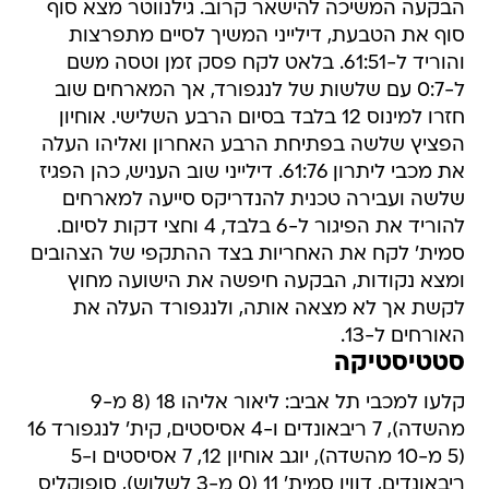
הבקעה המשיכה להישאר קרוב. גילנווטר מצא סוף
סוף את הטבעת, דילייני המשיך לסיים מתפרצות
והוריד ל-61:51. בלאט לקח פסק זמן וטסה משם
ל-0:7 עם שלשות של לנגפורד, אך המארחים שוב
חזרו למינוס 12 בלבד בסיום הרבע השלישי. אוחיון
הפציץ שלשה בפתיחת הרבע האחרון ואליהו העלה
את מכבי ליתרון 61:76. דילייני שוב העניש, כהן הפגיז
שלשה ועבירה טכנית להנדריקס סייעה למארחים
להוריד את הפיגור ל-6 בלבד, 4 וחצי דקות לסיום.
סמית' לקח את האחריות בצד ההתקפי של הצהובים
ומצא נקודות, הבקעה חיפשה את הישועה מחוץ
לקשת אך לא מצאה אותה, ולנגפורד העלה את
האורחים ל-13.
סטטיסטיקה
קלעו למכבי תל אביב: ליאור אליהו 18 (8 מ-9
מהשדה), 7 ריבאונדים ו-4 אסיסטים, קית' לנגפורד 16
(5 מ-10 מהשדה), יוגב אוחיון 12, 7 אסיסטים ו-5
ריבאונדים, דווין סמית' 11 (0 מ-3 לשלוש), סופוקליס