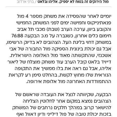
/
מול הירוקים זה בטוח לא יספיק. אליהו ובלאט
ברני ארדוב
יומיים לאחר שהפסידה את משחק מספר 4 מול
פנאתינייקוס וחמישה ימים לפני המשחק החמישי
והקובע ביוון, ערכה הערב (שבת) מכבי תל אביב
חימום כלים אחרון, כשגברה על מ.כ הבקעה 76:88
במשחק דחוי בליגת העל. הצהובים לא בדיוק הרשימו,
אבל גם יכולת בינונית הספיקה מול החבורה של אבי
אשכנזי, שהתקשתה מאוד מול האלופה הישראלית.
דייויד בלאט קיבל הערב עוד משחק מוצלח של ליאור
אליהו, אבל גם ראה את בלו ממשיך את התקופה
הנוראית שלו מחוץ לקשת, בהחלט סימן רע לקראת
ההתמודדות האחרונה מול אלופת אירופה.
הבקעה, שקיוותה לנצל את העובדה שראשם של
הצהובים נמצא במקום אחר לחלוטין הצליחה
להישאר קרוב במהלך חלקים נרחבים של המשחק
בזכות יכולת טובה של פול דילייני ודיון דאוול ואף