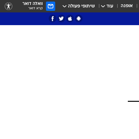
וואלה דואר
אופנה
עוד
שיתופי פעולה
קרא דואר
ציון 3
דאבל דריבל
י