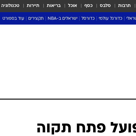
תרבות
סלבס
כסף
אוכל
בריאות
תיירות
טכנולוגיה
ראלי
כדורגל עולמי
כדורסל
ישראלים ב-NBA
תקצירים
עוד בספורט
ליגה אנגלית
ליגת העל
דני אבדיה
מונדיאל 2026
 העל
ליגה ספרדית
דאבל דריבל
NBA
נה
ליגה איטלקית
יורוליג וכדורסל אירופי
טבלאות
ו
ליגה גרמנית
ליגה לאומית
פודקאסטים
ליגה צרפתית
נבחרות ישראל בכדורסל
מסכמים מחזור
שראל
ליגת האלופות
כדורסל נשים
אבא של שבת
ית
הליגה האירופית
מעל הטבעת
דרום אמריקה
סערה בממלכה
טניס
טראש טוק
ספורט אמריקא
פועל פתח תקוה
פוקר