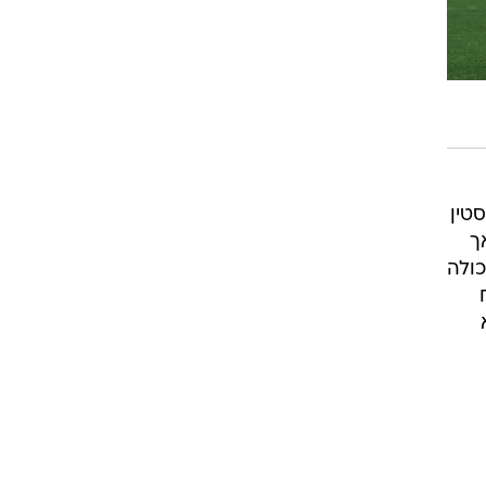
ה אוסטין
ך
ולה