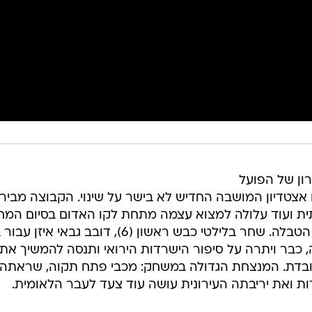
רון של הפועל
אצטדיון המושבה החדיש לא בישר על שינוי. הקבוצה מביר
ת ועוד עלולה למצוא עצמה מתחת לקו האדום בסיום המח
ה-32, לאחר שנפרדה ב-1:1 מנועלת הטבלה. שחר בלילטי כבש ראשון (6), דובב גבאי 
מצידה, כבר ויתרה על סיפור הישרדות הירואי ותנסה להמשיך את
ובדת. המנצחת הגדולה במשחק: מכבי פתח תקוה, שראתה
ות ואת יריבתה העירונית עושה עוד צעד לעבר הלאומית.