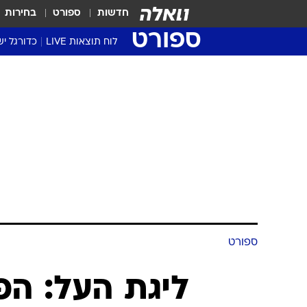
חדשות
ספורט
בחירות
ספורט
לוח תוצאות LIVE
כדורגל יש
ליגת העל Winner
סטט' ליגת
גביע המדי
גביע הטוט
שגרירים
נבחרות י
ליגה לאומ
ליגה א'
ספורט
ליגת העל: ה