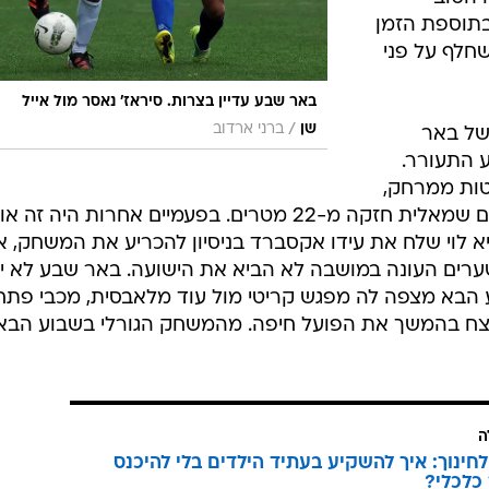
בתוספת הזמן
חלף על פני
באר שבע עדיין בצרות. סיראז' נאסר מול אייל
/
שן
ברני ארדוב
של באר
 התעורר.
טות ממרחק,
ובאחד המקרים פגש את המשקוף עם שמאלית חזקה מ-22 מטרים. בפעמיים אחרות היה ז
א לוי שלח את עידו אקסברד בניסיון להכריע את המשחק, א
רים העונה במושבה לא הביא את הישועה. באר שבע לא יכ
 הבא מצפה לה מפגש קריטי מול עוד מלאבסית, מכבי פתח
נצח בהמשך את הפועל חיפה. מהמשחק הגורלי בשבוע הבא
ה
לחינוך: איך להשקיע בעתיד הילדים בלי להיכנס
כלכלי?