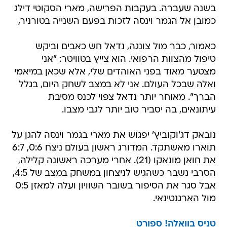
בשנה שעברה. בעקבות הפרישה, מארי הסקוטי דילג
כמובן אל הגמר וינסה לזכות בפעם השנייה בטורניר,
כאמור, כבר מול צונגה, נדאל חש כאבים וביקש
טיפול מהצוות הרפואי. הוא צייץ בטוויטר: "אני
מצטער מאוד בפני האוהדים שלי, אלא שכאן במיאמי
ואלה שבכל העולם. אני לא במצב לשחק היום, בגלל
הברך". מאוחר יותר נדאל צפוי לכנס מסיבת
עיתונאים, בה יסביר טוב יותר לגבי מצבו.
נובאק דג'וקוביץ' יפגוש את מארי בגמר וינסה להגן על
תוארו מאשתקד. המדורג ראשון בעולם ניצח 0:6, 6:7
את חואן מונאקו (21). אחרי מערכה ראשונה קלילה,
הסרבי נשבר כשהגיש לניצחון במשחק במצב של 4:5,
אבל סגר את הסיפור בשובר השוויון ועלה למאזן 0:5
מול הארגנטינאי.
טניס בוואלה! ספורט