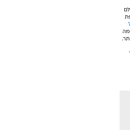
רוגבי וקריקט
לם
גולף
פת
ביליארד
תקצירים
כמה
תר.