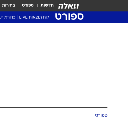
חדשות
ספורט
בחירות
ספורט
לוח תוצאות LIVE
כדורגל יש
ליגת העל Winner
סטט' ליגת
גביע המדי
גביע הטוט
שגרירים
נבחרות י
ליגה לאומ
ליגה א'
ספורט