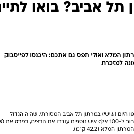
ענפים נוספים
תל אביב? בואו לתייג
לוח שידורים
החידה של ספור
ארכיון מדורים
כתבו לנו
רתון המלא ואולי תפס גם אתכם: היכנסו לפייסבוק
ונה למזכרת
צים השתתפו היום (שישי) במרתון תל אביב המסורתי, שהיה הגדול
והמרשים ביותר בשנים האחרונות. 
מלא (42.2 ק"מ).