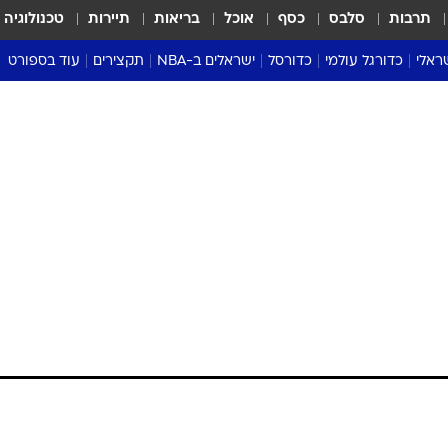
תרבות
סלבס
כסף
אוכל
בריאות
תיירות
טכנולוגיה
ראלי
כדורגל עולמי
כדורסל
ישראלים ב-NBA
תקצירים
עוד בספורט
ליגה אנגלית
ליגת העל
דני אבדיה
מונדיאל 2026
 העל
ליגה ספרדית
דאבל דריבל
NBA
נה
ליגה איטלקית
יורוליג וכדורסל אירופי
טבלאות
ו
ליגה גרמנית
ליגה לאומית
פודקאסטים
ליגה צרפתית
נבחרות ישראל בכדורסל
מסכמים מחזור
שראל
ליגת האלופות
כדורסל נשים
אבא של שבת
ית
הליגה האירופית
מעל הטבעת
דרום אמריקה
סערה בממלכה
טניס
טראש טוק
ספורט אמריקא
פוקר