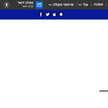
וואלה דואר
אופנה
עוד
שיתופי פעולה
קרא דואר
ציון 3
דאבל דריבל
י