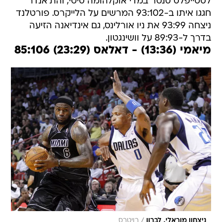
לסטייפלס סנטר במדי אוקלהומה סיטי, והת'אנדר
חגגו איתו ב-93:102 המרשים על הלייקרס. פורטלנד
ניצחה 93:99 את ניו אורלינס, גם אינדיאנה הזיעה
בדרך ל-89:93 על וושינגטון.
מיאמי (13:36) - דאלאס (23:29) 85:106
/
ניצחון מוראלי. לברון
רויטרס