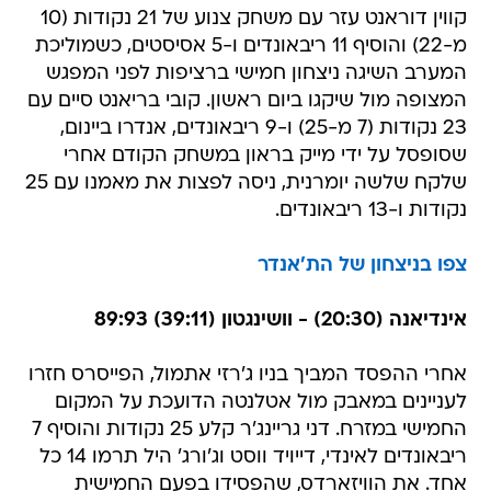
קווין דוראנט עזר עם משחק צנוע של 21 נקודות (10
מ-22) והוסיף 11 ריבאונדים ו-5 אסיסטים, כשמוליכת
המערב השיגה ניצחון חמישי ברציפות לפני המפגש
המצופה מול שיקגו ביום ראשון. קובי בריאנט סיים עם
23 נקודות (7 מ-25) ו-9 ריבאונדים, אנדרו ביינום,
שסופסל על ידי מייק בראון במשחק הקודם אחרי
שלקח שלשה יומרנית, ניסה לפצות את מאמנו עם 25
נקודות ו-13 ריבאונדים.
צפו בניצחון של הת'אנדר
אינדיאנה (20:30) - וושינגטון (39:11) 89:93
אחרי ההפסד המביך בניו ג'רזי אתמול, הפייסרס חזרו
לעניינים במאבק מול אטלנטה הדועכת על המקום
החמישי במזרח. דני גריינג'ר קלע 25 נקודות והוסיף 7
ריבאונדים לאינדי, דייויד ווסט וג'ורג' היל תרמו 14 כל
אחד. את הוויזארדס, שהפסידו בפעם החמישית