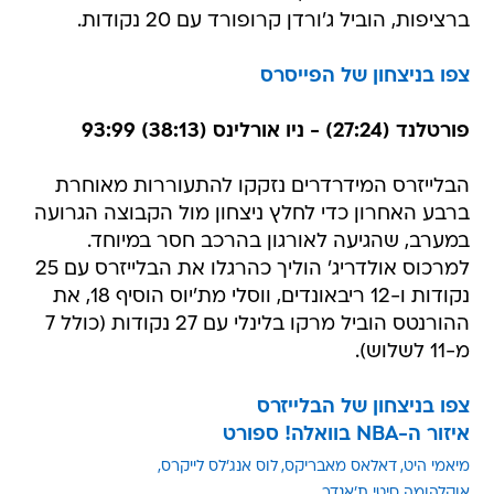
ברציפות, הוביל ג'ורדן קרופורד עם 20 נקודות.
צפו בניצחון של הפייסרס
פורטלנד (27:24) - ניו אורלינס (38:13) 93:99
הבלייזרס המידרדרים נזקקו להתעוררות מאוחרת
ברבע האחרון כדי לחלץ ניצחון מול הקבוצה הגרועה
במערב, שהגיעה לאורגון בהרכב חסר במיוחד.
למרכוס אולדריג' הוליך כהרגלו את הבלייזרס עם 25
נקודות ו-12 ריבאונדים, ווסלי מת'יוס הוסיף 18, את
ההורנטס הוביל מרקו בלינלי עם 27 נקודות (כולל 7
מ-11 לשלוש).
צפו בניצחון של הבלייזרס
איזור ה-NBA בוואלה! ספורט
מיאמי היט
דאלאס מאבריקס
לוס אנג'לס לייקרס
אוקלהומה סיטי ת'אנדר