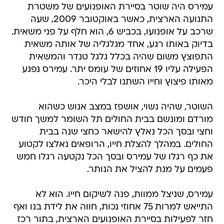
עמירס היה שוטר בסיירת האופנועים של משטרת
התנועה הארצית, כאשר באוקטובר 2009, שעה
שרכב על אופנועו, בכביש 6, הוא חלף על פני משאית.
בדיוק באותו רגע, אחד מגלגליה של אותה משאית
התפוצץ משום שהיה בכלל גלגל טנדר והמשאית
הפעילה עליו 19 אחוזים של עומס יתר. עמירס נפגע
מאותו פיצוץ וחייו השתנו לבלי היכר.
השוטר, שהיה נשוי, אושפז במצב אנוש כשהוא
מורדם ומונשם בבית החולים תל השומר למשך חודש
וחצי ובסך הכל נאלץ להישאר כחצי שנה בבית
החולים. במהלך להצלת חייו, הרופאים נאלצו לקטוע
את כף רגלו של עמירס ובסך הכל נקטעה רגלו חמש
פעמים על מנת להציל את הנותר.
עמירס, שניצל ממוות, פנה לשיקום חייו. הוא לא
התייאש למרות 75 אחוזי נכות, חווה את לידת בנו ואף
חזר לפעילות בסיירת האופנועים הארצית, בתור רכז