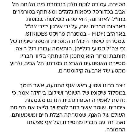
הסיירת. עמירס לוקח חלק בנבחרת בית הלוחם תל
אביב בכדורסל כיסאות גלגלים ומשתתף בטורנירים
בחו"ל. לאחרונה, הוא שהה כשלושה שבועות
בארצות הברית. שם, על ידי אירגון ידידי צה"ל
בארה"ב (FIDF - במסגרת פרויקט STRIDES,
שמטרתו שיפור היכולות הגופניות והספורטיביות של
נכי צה"ל קטועי רגליים), הותאמה עבורו רגל ריצה
תותבת ומחר הוא מתכנן להשתתף בליווי חבריו
מסיירת האופנועים הארצית במרתון תל אביב, ולרוץ
מקטע של ארבעה קילומטרים.
ניצב ברונו שטיין, ראש אגף התנועה, אשר תומך
במסלול שיקומו של השוטר ושילובו ביחידה אמר, כי
נודעת לאמירה הספורטיבית הזו גם משמעות
ציבורית. שוטר אשר בחר להמשיך ולייצג את תפיסת
העולם של האגף, שמטרתה הצלת חיים ומשמעותם,
זאת יחד עם חבריו מהסיירת ועל אף פציעתו
החמורה.