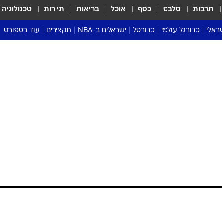
תרבות
סלבס
כסף
אוכל
בריאות
תיירות
טכנולוגיה
ראלי
כדורגל עולמי
כדורסל
ישראלים ב-NBA
תקצירים
עוד בספורט
ליגה אנגלית
ליגת העל
דני אבדיה
מונדיאל 2026
 העל
ליגה ספרדית
דאבל דריבל
NBA
נה
ליגה איטלקית
יורוליג וכדורסל אירופי
טבלאות
ו
ליגה גרמנית
ליגה לאומית
פודקאסטים
ליגה צרפתית
נבחרות ישראל בכדורסל
מסכמים מחזור
שראל
ליגת האלופות
כדורסל נשים
אבא של שבת
ית
הליגה האירופית
מעל הטבעת
דרום אמריקה
סערה בממלכה
טניס
טראש טוק
ספורט אמריקא
פוקר