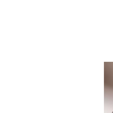
ט1
מחוץ לקווים
4-4-2
משרד החוץ
רץ על הקווים
ספורט בחקירה
סוגרים שנה
מונדיאל 2014
בראש ובראשונה
אליפות אפריקה 2015
יורו צעירות 2013
לונדון 2012
יורו 2012