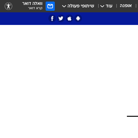
וואלה דואר
אופנה
עוד
שיתופי פעולה
קרא דואר
ציון 3
דאבל דריבל
י