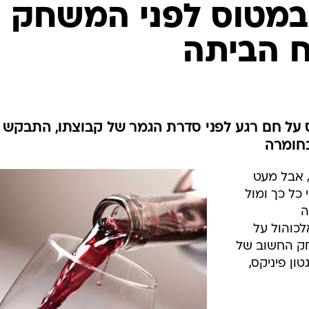
ענפים נוספים
מטוס לפני המשחק
לוח שידורים
ח הביתה
החידה של ספור
ארכיון מדורים
כתבו לנו
ס על חם רגע לפני סדרת הגמר של קבוצתו, התבקש
בחומרה
 אבל מעט
כל כך ומול
ה
כוהול על
חק החשוב של
ון פיניקס,