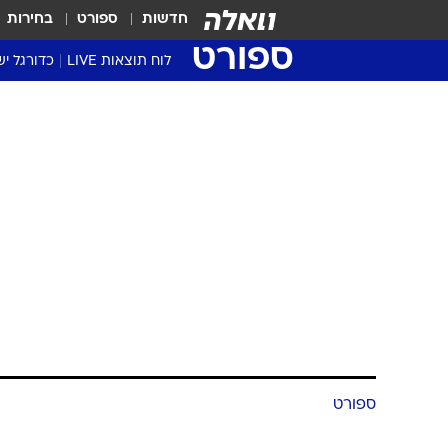
חדשות
ספורט
בחירות
ספורט
לוח תוצאות LIVE
כדורגל יש
ליגת העל Winner
סטט' ליגת
גביע המדי
גביע הטוט
שגרירים
נבחרות י
ליגה לאומ
ליגה א'
ספורט