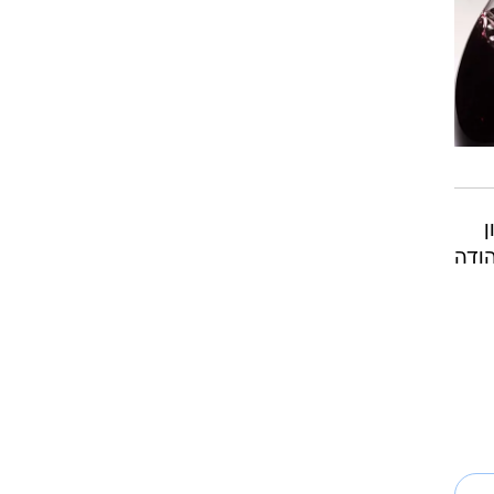
רוגבי וקריקט
גולף
ביליארד
תקצירים
ן
הודה