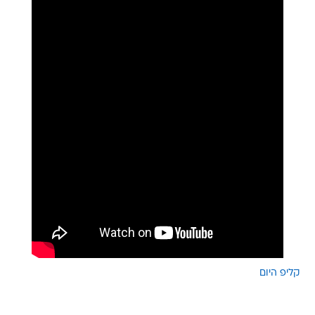
קליפ היום