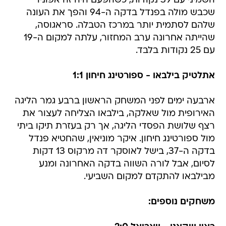
השמיני עם 39 נקודות, כשהפעם היה זה אפוניו
שכבש מולה בפנדל בדקה ה-94 והפך את העונה
שלהם לסתמית יותר במרכז הטבלה. סראגוסה,
שהייתה אחרונה ערב המחזור, עלתה למקום ה-19
עם 25 נקודות בלבד.
אתלטיק בילבאו - ספורטינג חיחון 1:1
ארבעה ימים לפני המשחק הראשון ברבע גמר הליגה
האירופית מול שאלקה, בילבאו הצליחה לעצור את
רצף שלושת הפסדי הליגה, אך רק בעזרת תיקו ביתי
מול ספורטינג חיחון. איקר מוניאין, שהחטיא פנדל
בדקה ה-37, בישל לאוסקר דה מרקוס 13 דקות
לסיום, אבל לורה השווה בדקה האחרונה ומנע
מבילבאו להתקדם למקום השביעי.
משחקים נוספים: