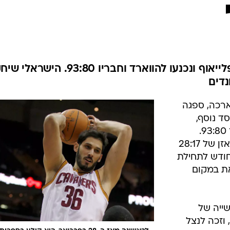
ענפים נוספים
לוח שידורים
החידה של ספור
ארכיון מדורים
כתבו לנו
הקאבס ממשיכים להתרחק מהפלייאוף ונכנעו להווארד וחבריו 93:80. הישראל
רכה, ספגה
ד נוסף,
הפעם מול אורלנדו של דוויט הווארד 93:80.
ההפסד הזה מציב את הקאבס עם מאזן של 28:17
חודש לתחילת
את במקום
ייה של
ף הלילה ל-16 דקות, וזכה לנצל