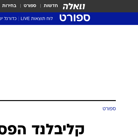
חדשות
ספורט
בחירות
ספורט
לוח תוצאות LIVE
כדורגל יש
ליגת העל Winner
סטט' ליגת
גביע המדי
גביע הטוט
שגרירים
נבחרות י
ליגה לאומ
ליגה א'
ספורט