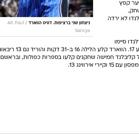
ער קפץ
לשחק,
נדו לא ירדה
/
ניצחון שני ברציפות. דוויט הווארד
AP, Paul
Sancya
דו סיימו
בדאבל פיגר, ובראשם אנדרסון שקלע 17. הווארד קלע הלילה 6
פק 15 משלו. גם אצל קליבלנד חמישה שחקנים קלעו בספרות כפולות, ובראשם