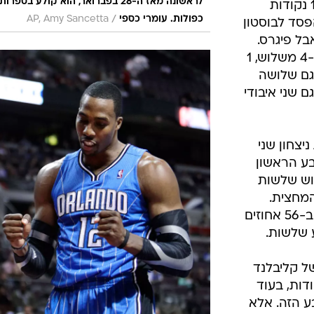
לראשונה מאז ה-28 בפברואר, הוא קולע בספרות
כמעט כל רגע כשירד מהמגרש עם 11 נקודות
/
כפולות. עומרי כספי
AP, Amy Sancetta
פסד לבוסטון
אבל פיגרס.
הוא קלע הלילה 2 מ-3 משתיים, 2 מ-4 משלוש, 1
 גם שלושה
 שני איבודי
יצחון שני
בע הראשון
יו שלוש שלשות
רו יתרון 40:55 עד המחצית.
למג'יק היו 11 איבודים, אבל הם קלעו ב-56 אחוזים
 שלשות.
של קליבלנד
דות, בעוד
השדה ברבע הזה. אלא