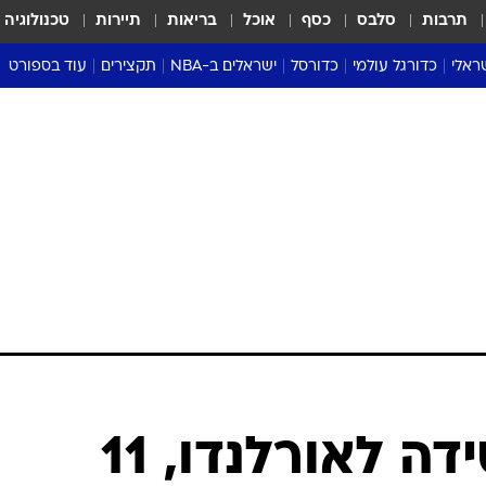
תרבות
סלבס
כסף
אוכל
בריאות
תיירות
טכנולוגיה
ראלי
כדורגל עולמי
כדורסל
ישראלים ב-NBA
תקצירים
עוד בספורט
ליגה אנגלית
ליגת העל
דני אבדיה
מונדיאל 2026
 העל
ליגה ספרדית
דאבל דריבל
NBA
נה
ליגה איטלקית
יורוליג וכדורסל אירופי
טבלאות
ו
ליגה גרמנית
ליגה לאומית
פודקאסטים
ליגה צרפתית
נבחרות ישראל בכדורסל
מסכמים מחזור
שראל
ליגת האלופות
כדורסל נשים
אבא של שבת
ית
הליגה האירופית
מעל הטבעת
דרום אמריקה
סערה בממלכה
טניס
טראש טוק
ספורט אמריקא
קליבלנד הפסידה לאורלנדו, 11
פוקר