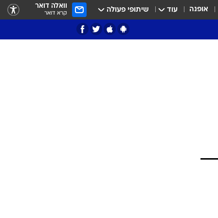
וואלה דואר
אופנה
עוד
שיתופי פעולה
קרא דואר
ציון 3
דאבל דריבל
י