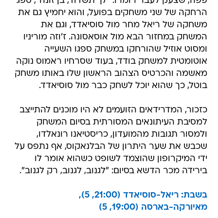
פפה, שצעק לעבר רומרו: "לך תשדוד, בן זונה", ספג
הרחקה של שני משחקים בפועל, והוא יחמיץ גם את
משחקה של ריאל מחר מול סוסיאדד, וגם את
המשחק במחזור הבא מול אוסאסונה. ז'וזה מוריניו
ומסוט אוזיל שהורחקו במשחק ספגו השעייה
אוטומטית למשחק בודד, בעוד שסרחיו ראמוס נוקה
מאשמה והכרטיס הצהוב הראשון שלו באותו משחק
בוטל, כך שהוא יוכל לשחק כבר מול סוסיאדד.
כזכור, המדרידאים הזועמים לא היו מוכנים להתייצב
למסיבת העיתונאים המסורתית בסיום המשחק
ולמסור תגובות מהמועדון, כריסטיאנו רונאלדו,
שכבש את שער היתרון של הבלנאקוס, אף נתפס על
ידי המיקרופון שהוצמד לשופט כשהוא אומר לו
בירידה מכר הדשא בסיום: "לגנוב, לגנוב, רק לגנוב".
בשבת: ריאל-סוסיאדד (21:00, 5),
מאיורקה-בארסה (19:00, 5)