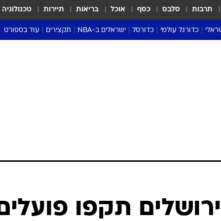
תרבות
סלבס
כסף
אוכל
בריאות
תיירות
טכנולוגיה
ראלי
כדורגל עולמי
כדורסל
ישראלים ב-NBA
תקצירים
עוד בספורט
ליגה אנגלית
ליגת העל
דני אבדיה
מונדיאל 2026
 העל
ליגה ספרדית
דאבל דריבל
NBA
נה
ליגה איטלקית
יורוליג וכדורסל אירופי
טבלאות
ו
ליגה גרמנית
ליגה לאומית
פודקאסטים
ליגה צרפתית
נבחרות ישראל בכדורסל
מסכמים מחזור
שראל
ליגת האלופות
כדורסל נשים
אבא של שבת
ית
הליגה האירופית
מעל הטבעת
דרום אמריקה
סערה בממלכה
טניס
טראש טוק
ספורט אמריקא
ירושלים תקפו פועלים
פוקר