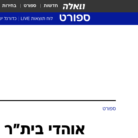
חדשות
ספורט
בחירות
ספורט
לוח תוצאות LIVE
כדורגל יש
ליגת העל Winner
סטט' ליגת
גביע המדי
גביע הטוט
שגרירים
נבחרות י
ליגה לאומ
ליגה א'
ספורט
אוהדי בית"ר 