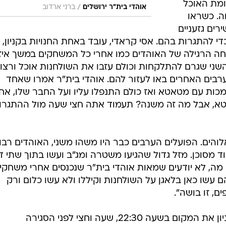
ומת האוכל
/
אוהדי בית"ר ירושלים
ברני ארדוב
ה. כשראו
רים גזעניים
י להתגרות בהם. אסי קראדי, עובד באחת החנויות בקניון,
חה הרגילה של האוהדים כמו אחרי כל המשחקים במשך איז
שני שגרם להתלקחות וכולם עזבו את השולחנות אוכל ורצו
רבים האחרים באו לעזור להם. אוהדי בית"ר אמרו שאחד
כות עם מטאטא ואז כולם התנפלו עליו ועל החבר שלו, אח
א, אבל מה זה משנה? תעמוד אתה חצי שעה מול ההתגרו
והים. הפועלים הערבים כבר היו משהו משני, האוהדים רבו
 מסוכן. מזל גדול שהגיעו משטרה ומג"ב ועשו בתוך שתי ד
מה, לא יודעים שמאות אוהדי בית"ר שנכנסים אחרי משחקי
 עשו כאן בלאגן על השולחנות וקיללו ולא עשו כלום ורק
ם, זו בושה".
בעקבות האירועים סגרה הנהלת הקניון את המקום בשעה 22:30, שעה וחצי לפני הסגירה