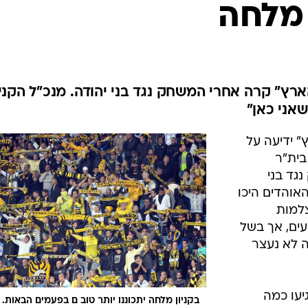
 מלחה
ענפים נוספים
לוח שידורים
החידה של ספור
ארכיון מדורים
כתבו לנו
רץ" קרה אחרי המשחק נגד בני יהודה. מנכ"ל הקניו
שאני כאן"
" ידיעה על
-300 אוהדי בית"ר
גד בני
האוהדים היכו
למות
עים, אך בשל
 לא נעצר
בסביבות השעה 22:00 הגיעו כמה
בקניון מלחה יתכוננו יותר טוב ם בפעמים הבאות.