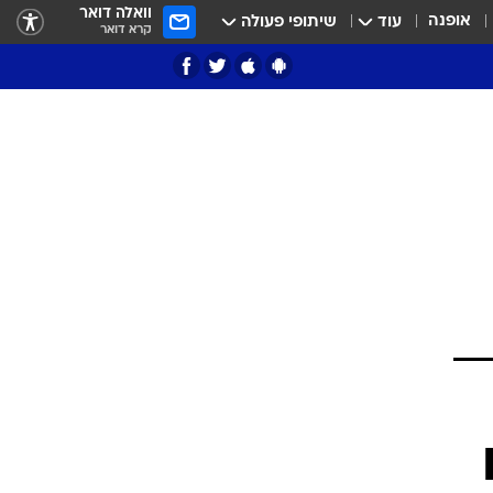
וואלה דואר
אופנה
עוד
שיתופי פעולה
קרא דואר
ציון 3
דאבל דריבל
י