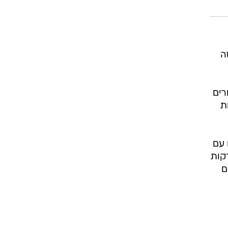
רוגבי וקריקט
גולף
ביליארד
תקצירים
ה
רים
ת
 עם
קות
ם