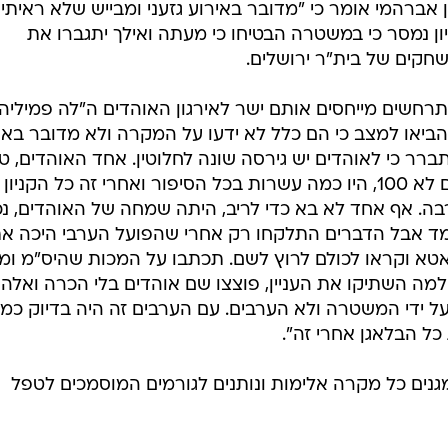
 אברהמי אומר כי "מדובר באירוע גזעני ומבייש שלא ראיתי
ון נמסר כי במשטרה הבטיחו כי מעתה ואילך יתגברו את
חקים של בית"ר ירושלים.
רחשים מייחסים אותם ישר לאירגון האוהדים ה"לה פמיליה"
הביאו למצב כי הם כלל לא ידעו על המקרה ולא מדובר בא
ברר כי לאוהדים יש גירסה שונה לחלוטין. אחד האוהדים, ט
מזרחי סיפר: "לא היו 300 אוהדים וגם לא 100, היו כמה עשרות בכל הסיפור ואחרי זה כל הקני
ה. אף אחד לא בא כדי לריב, היתה שמחה של האוהדים, נכו
וחמד אבל הדברים התלקחו רק אחרי שהפועל הערבי היכה א
א וקראו לכולם לרוץ לשם. תכתבו על המכות שהיס"מ ומג
 למה השתיקו את העניין, פוצצו שם אוהדים בלי הכרה ואלה
 על ידי המשטרה ולא הערבים. עם הערבים זה היה בדיוק כמ
ל הבלאגן אחרי זה".
 מגנים כל מקרה אלימות ונותנים לגורמים המוסמכים לטפל